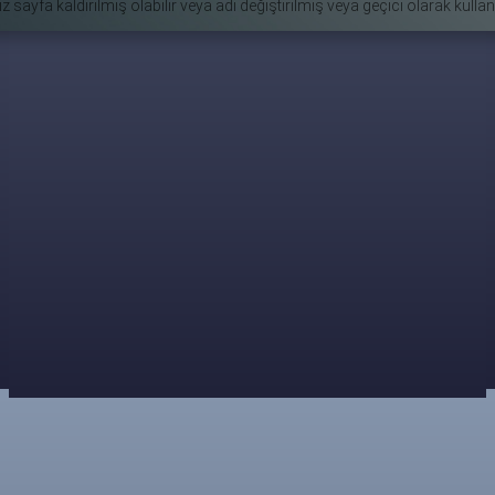
z sayfa kaldırılmış olabilir veya adı değiştirilmiş veya geçici olarak kulla