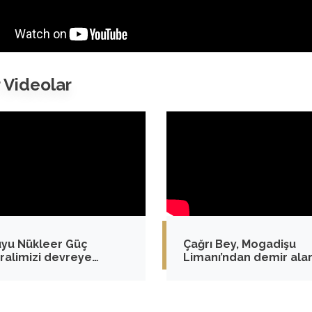
 Videolar
yu Nükleer Güç
Çağrı Bey, Mogadişu
ralimizi devreye
Limanı’ndan demir ala
k için çalışmalarımıza
görev yeri Curad-1
m ediyoruz.
kuyusuna doğru yola çı