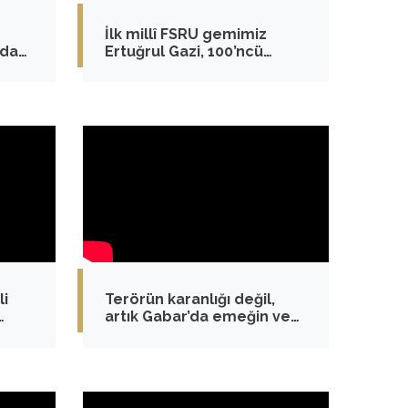
İlk millî FSRU gemimiz
nda
Ertuğrul Gazi, 100’ncü
yor.
operasyonunu da başarıyla
tamamladı
li
Terörün karanlığı değil,
artık Gabar’da emeğin ve
tına
umudun ışığı parlıyor