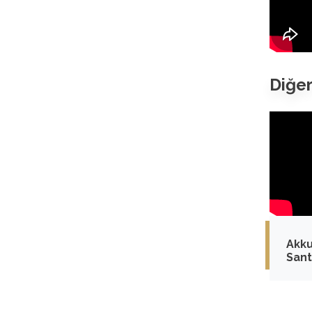
Diğer
Akku
Sant
alma
deva