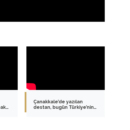
Çanakkale’de yazılan
rak
destan, bugün Türkiye’nin
verdiği mücadeleye ilham
ktı.
olmaya devam ediyor.