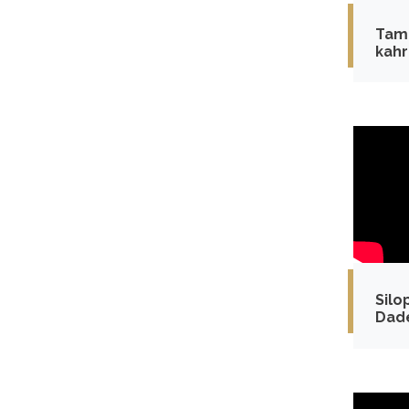
Tam 
kahr
enka
Song
aray
Silo
Dade
misaf