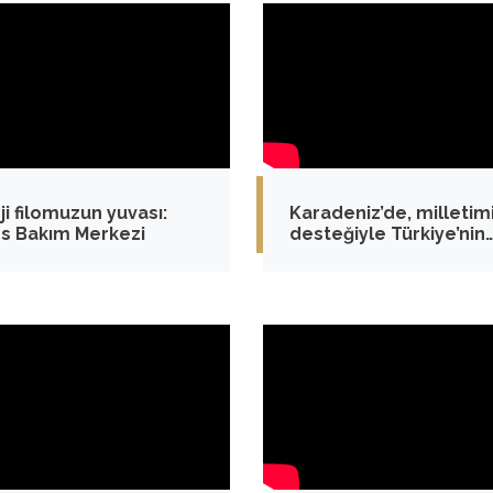
ji filomuzun yuvası:
Karadeniz’de, milletim
os Bakım Merkezi
desteğiyle Türkiye’nin
enerjide tam bağımsız
yarınlarını inşa ediyoru