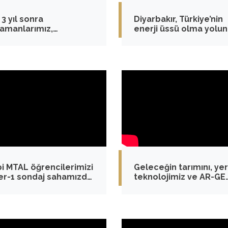
3 yıl sonra
Diyarbakır, Türkiye’nin
amanlarımız,
enerji üssü olma yolu
zdan kurtardıkları
güçlü bir dönüşüm yaşı
ül ve Gülsüm ile bir
a geldi.
pi MTAL öğrencilerimizi
Geleceğin tarımını, yer
r-1 sondaj sahamızda
teknolojimiz ve AR-GE
ir ettik.
gücümüzle güvence al
alıyoruz.