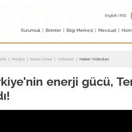
English
RSS
Kurumsal
Birimler
Bilgi Merkezi
Mevzuat
Hizm
yfa
Medya
Basın Odası
Videolar
Haber Videoları
kiye'nin enerji gücü, 
dı!