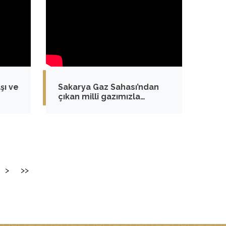
şı ve
Sakarya Gaz Sahası’ndan
çıkan millî gazımızla
zi
Türkiye’ye umut ve enerji
oruz
taşıyoruz
>
>>