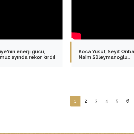
iye'nin enerji gücü,
Koca Yusuf, Seyit Onba
uz ayında rekor kırdı!
Naim Süleymanoğlu
kuleleriyle değerlerimi
millî güce dönüştürüy
1
2
3
4
5
6