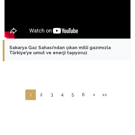
Sakarya Gaz Sahası’ndan çıkan millî gazımızla
Türkiye’ye umut ve enerji taşıyoruz
1
2
3
4
5
6
>
>>