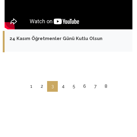
24 Kasım Öğretmenler Günü Kutlu Olsun
1
2
3
4
5
6
7
8