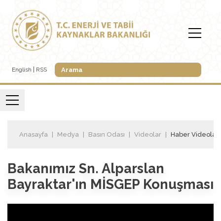
English
RSS
Anasayfa
Medya
Basın Odası
Videolar
Haber Videoları
Bakanımız Sn. Alparslan
Bayraktar'ın MİSGEP Konuşması