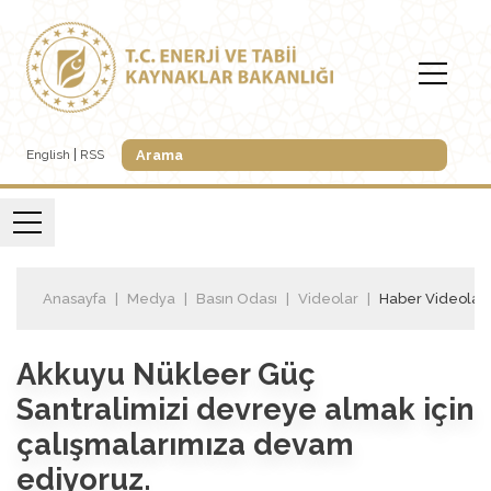
English
RSS
Anasayfa
Medya
Basın Odası
Videolar
Haber Videoları
Akkuyu Nükleer Güç
Santralimizi devreye almak için
çalışmalarımıza devam
ediyoruz.