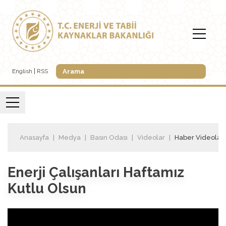
English
RSS
Anasayfa
Medya
Basın Odası
Videolar
Haber Videoları
Enerji Çalışanları Haftamız
Kutlu Olsun