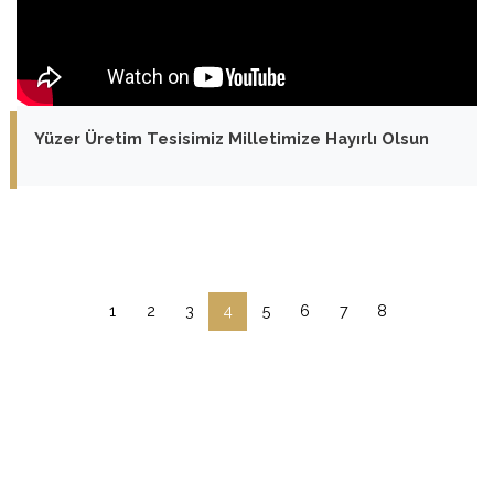
Yüzer Üretim Tesisimiz Milletimize Hayırlı Olsun
1
2
3
4
5
6
7
8