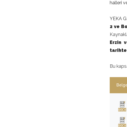
halleri 
YEKA GES
2 ve Bo
Kaynakl
Erzin v
tariht
Bu kap
Belge