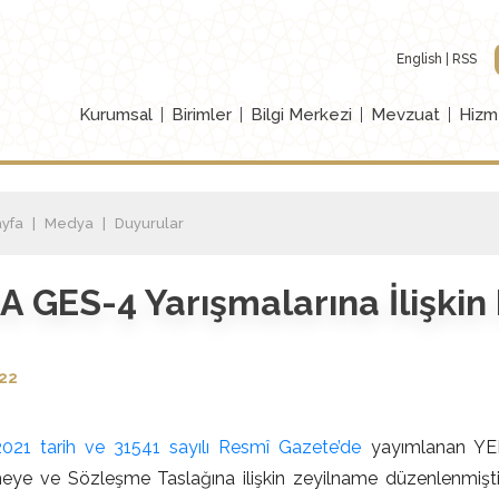
English
RSS
Kurumsal
Birimler
Bilgi Merkezi
Mevzuat
Hizm
yfa
Medya
Duyurular
A GES-4 Yarışmalarına İlişkin
022
021 tarih ve 31541 sayılı Resmî Gazete’de
yayımlanan YE
eye ve Sözleşme Taslağına ilişkin zeyilname düzenlenmişti