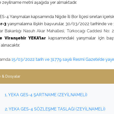
ve zeyilname metni aşağıda yer almaktadır.
-4 Yarışmaları kapsamında Niğde İli Bor İlçesi sınırları içeri
r-3
yarışmalarına ilişkin başvurular, 30/03/2022 tarihinde ve 
ar Bakanlığı Nasuh Akar Mahallesi, Türkocağı Caddesi No:
e Viranşehir YEKA’lar
kapsamındaki yarışmalar için başv
e
alınacaktır.
samda
15/03/2022 tarih ve 31779 sayılı Resmi Gazete’de yayım
 & Dosyalar
1. YEKA GES-4 ŞARTNAME (ZEYİLNAMELİ)
2. YEKA GES-4 SÖZLEŞME TASLAĞI (ZEYİLNAMELİ)