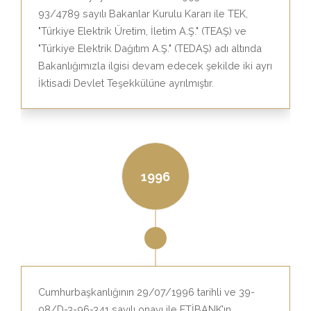
93/4789 sayılı Bakanlar Kurulu Kararı ile TEK,
"Türkiye Elektrik Üretim, İletim A.Ş." (TEAŞ) ve
"Türkiye Elektrik Dağıtım A.Ş." (TEDAŞ) adı altında
Bakanlığımızla ilgisi devam edecek şekilde iki ayrı
İktisadi Devlet Teşekkülüne ayrılmıştır.
1996
Cumhurbaşkanlığının 29/07/1996 tarihli ve 39-
08/D-3-96-341 sayılı onayı ile ETİBANK’ın