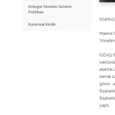
Entegre Yönetim Sistemi
Politikası
İstanbul
Kurumsal Kimlik
Makine M
Yönetimi
İGDAŞ B
sektörde
elektrik
termik s
görev a
Başkanlı
Başkanlı
yaptı.