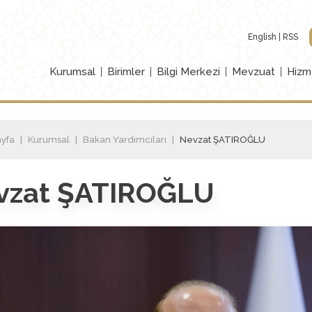
English
RSS
Kurumsal
Birimler
Bilgi Merkezi
Mevzuat
Hizm
yfa
Kurumsal
Bakan Yardımcıları
Nevzat ŞATIROĞLU
vzat ŞATIROĞLU