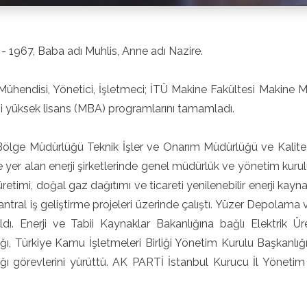
 - 1967, Baba adı Muhlis, Anne adı Nazire.
ühendisi, Yönetici, İşletmeci; İTÜ Makine Fakültesi Makine Mü
 yüksek lisans (MBA) programlarını tamamladı.
ölge Müdürlüğü Teknik İşler ve Onarım Müdürlüğü ve Kalit
 yer alan enerji şirketlerinde genel müdürlük ve yönetim kurulu
 üretimi, doğal gaz dağıtımı ve ticareti yenilenebilir enerji kayn
antral iş geliştirme projeleri üzerinde çalıştı. Yüzer Depolama
ldı. Enerji ve Tabii Kaynaklar Bakanlığına bağlı Elektrik
ğı, Türkiye Kamu İşletmeleri Birliği Yönetim Kurulu Başkanlığı
ğı görevlerini yürüttü. AK PARTİ İstanbul Kurucu İl Yönetim 