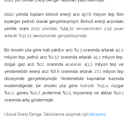
202
2
yılında toplam birincil enerji arzı 15
7
,
8
milyon tep (ton
eşdeğer petrol) olarak gerçekleşmiş
tir.
Birincil enerji arzındaki
yerlilik oranı
2021 yılındaki %
29
,30 seviyesinden 2,92 puan
artarak %32,22
sev
iyesinde gerçekleşmiştir
.
Bir önceki yıla göre katı yakıt
lar
arzı %
1,3
oranında artarak 4
2,0
milyon tep, petrol arzı %
2,57
oranında artarak
45,1
milyon tep,
doğal gaz arzı %
12
oranında a
zalarak
4
3,3
milyon tep ve
yenilenebilir enerji arzı %
8,8
oranında artarak
27,1
milyon tep
düzeyinde gerçekleşmiştir. Yenilenebilir kaynaklar bazında
incelendiğinde; bir önceki yıla göre
hidrolik %19,4,
rüzgar
%
11,2
, güneş %
12,7
, jeotermal %
2,5
, biyoenerji ve atıklar %
10,1
oranında artış göstermiştir.
Ulusal Enerji Denge Tablolarına ulaşmak için
tıklayınız
.