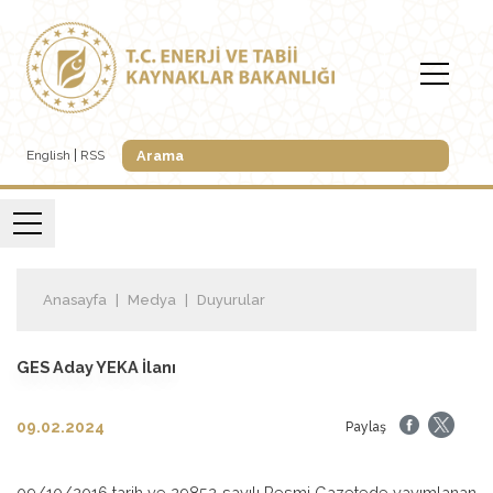
English
RSS
Anasayfa
Medya
Duyurular
GES Aday YEKA İlanı
09.02.2024
Paylaş
09/10/2016 tarih ve 29852 sayılı Resmi Gazetede yayımlanan