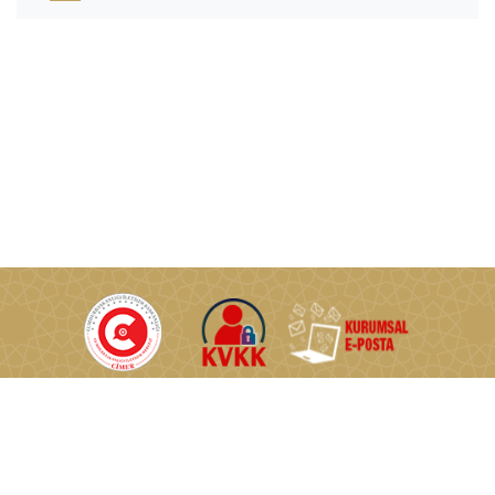
T.C. Enerji ve Tabii Kaynaklar Bakanlığı © Tüm Hakları Saklıdır.
Nasuh Akar Mahallesi Türkocağı Caddesi No:2 06520
Çankaya/Ankara/TÜRKİYE