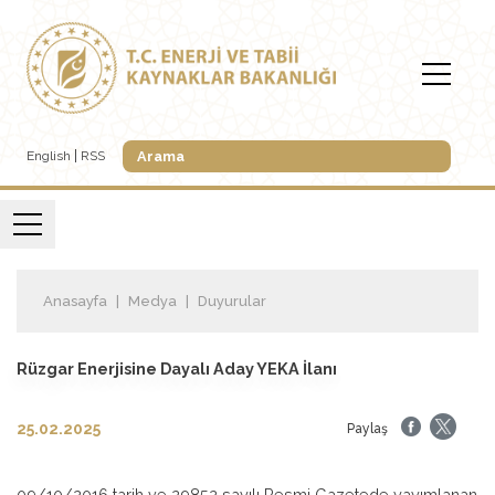
English
RSS
Anasayfa
Medya
Duyurular
Rüzgar Enerjisine Dayalı Aday YEKA İlanı
25.02.2025
Paylaş
09/10/2016 tarih ve 29852 sayılı Resmi Gazetede yayımlanan