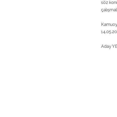
söz konu
çalışmal
Kamuoyu
14.05.2
Aday YE