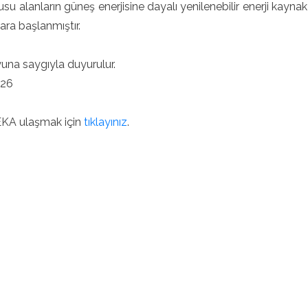
su alanların güneş enerjisine dayalı yenilenebilir enerji kayna
ara başlanmıştır.
na saygıyla duyurulur.
026
KA ulaşmak için
tıklayınız
.