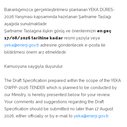
Bakanlığımızca gerçekleştirilmesi planlanan YEKA DÜRES-
2026 Yarışması kapsamında hazırlanan Şartname Taslağı
aşağıda sunulmaktadır.
Şartname Taslağına ilişkin görüş ve önerilerinizin
en geç
17/08/2026 tarihine kadar
resmi yazıyla veya
yeka@enerji.gov.tr
adresine gönderilecek e-posta ile
bildirilmesi önem arz etmektedir.
Kamuoyuna saygıyla duyurulur.
The Draft Specification prepared within the scope of the YEKA
OWPP-2026 TENDER which is planned to be conducted by
our Ministry, is hereby presented below for your review.
Your comments and suggestions regarding the Draft
Specification should be submitted no later than 17 August
2026, either officially or by e-mail to
yeka@enerji.gov.tr
.