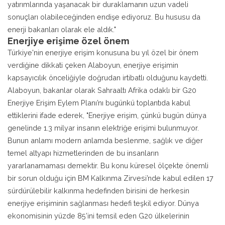
yatırımlarında yaşanacak bir duraklamanın uzun vadeli
sonuçları olabileceğinden endişe ediyoruz. Bu hususu da
enerji bakanları olarak ele aldık."
Enerjiye erişime özel önem
Türkiye'nin enerjiye erişim konusuna bu yıl özel bir önem
verdiğine dikkati çeken Alaboyun, enerjiye erişimin
kapsayıcılık önceliğiyle doğrudan irtibatlı olduğunu kaydetti.
Alaboyun, bakanlar olarak Sahraaltı Afrika odaklı bir G20
Enerjiye Erişim Eylem Planı’nı bugünkü toplantıda kabul
ettiklerini ifade ederek, "Enerjiye erişim, çünkü bugün dünya
genelinde 1.3 milyar insanın elektriğe erişimi bulunmuyor.
Bunun anlamı modern anlamda beslenme, sağlık ve diğer
temel altyapı hizmetlerinden de bu insanların
yararlanamaması demektir. Bu konu küresel ölçekte önemli
bir sorun olduğu için BM Kalkınma Zirvesi’nde kabul edilen 17
sürdürülebilir kalkınma hedefinden birisini de herkesin
enerjiye erişiminin sağlanması hedefi teşkil ediyor. Dünya
ekonomisinin yüzde 85’ini temsil eden G20 ülkelerinin