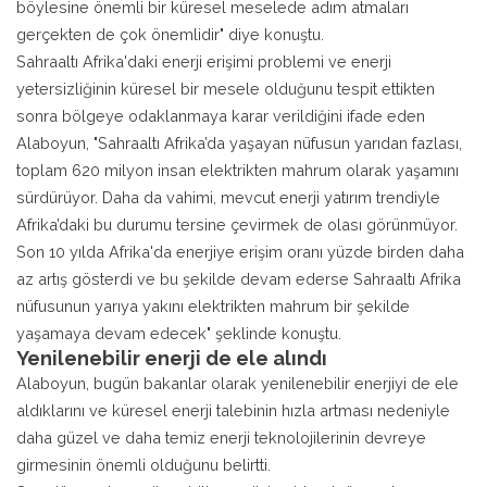
böylesine önemli bir küresel meselede adım atmaları
gerçekten de çok önemlidir" diye konuştu.
Sahraaltı Afrika'daki enerji erişimi problemi ve enerji
yetersizliğinin küresel bir mesele olduğunu tespit ettikten
sonra bölgeye odaklanmaya karar verildiğini ifade eden
Alaboyun, "Sahraaltı Afrika’da yaşayan nüfusun yarıdan fazlası,
toplam 620 milyon insan elektrikten mahrum olarak yaşamını
sürdürüyor. Daha da vahimi, mevcut enerji yatırım trendiyle
Afrika’daki bu durumu tersine çevirmek de olası görünmüyor.
Son 10 yılda Afrika'da enerjiye erişim oranı yüzde birden daha
az artış gösterdi ve bu şekilde devam ederse Sahraaltı Afrika
nüfusunun yarıya yakını elektrikten mahrum bir şekilde
yaşamaya devam edecek" şeklinde konuştu.
Yenilenebilir enerji de ele alındı
Alaboyun, bugün bakanlar olarak yenilenebilir enerjiyi de ele
aldıklarını ve küresel enerji talebinin hızla artması nedeniyle
daha güzel ve daha temiz enerji teknolojilerinin devreye
girmesinin önemli olduğunu belirtti.