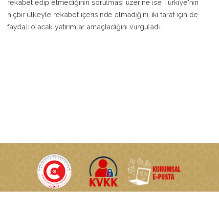
rekabet edip etmediğinin sorulması üzerine ise Türkiye'nin
hiçbir ülkeyle rekabet içerisinde olmadığını, iki taraf için de
faydalı olacak yatırımlar amaçladığını vurguladı.
T.C. Enerji ve Tabii Kaynaklar Bakanlığı © Tüm Hakları Saklıdır.