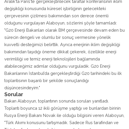
Aralık'ta Paris'te gerçekleştirilecek taraflar konferansının iklim
değişikliği konusunda küresel işbirliğinin gelecekteki
çerçevesinin çizilmesi bakımından son derece önemli
olduğunu vurgulayan Alaboyun, sözlerini şöyle tamamladı:
"G20 Enerji Bakanları olarak BM çerçevesinde devam eden bu
sürecin dengeli ve olumlu bir sonuç vermesine yönelik
kuvvetli desteğimizi belirttik. Ayrıca enerjinin iklim değişikliği
bakımından taşıdığı öneme dikkat çekerek, özellikle enerji
verimliliği ve temiz enerji teknolojileri bağlamında
atabileceğimiz adımlar olduğunu vurguladık. G20 Enerji
Bakanlarının İstanbul’da gerçekleştirdiği G20 tarihindeki bu ilk
toplantısının başarılı bir şekilde sonuçlandığı
düşüncesindeyim."
Sorular
Bakan Alaboyun, toplantının sonunda soruları yanıtladı.
Toplantı boyunca 12 ikili görüşme yaptığı ve bunlardan birinin
Rusya Enerji Bakanı Novak ile olduğu bilgisini veren Alaboyun,
"Türk Akımı konusunu tartışmadık. Sadece Rus tarafından ve