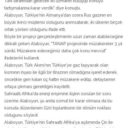
Türk tarafından gelecek iki uzmanın buluşup konuyu
tartışmalarına karar verdik" diye konuştu.
Alaboyun, Türkiye'nin Almanya'dan sonra Rus gazının en
büyük ikinci müşterisi olduğunu anımsatarak, iki ülkenin birçok
ortak yönleri olduğunu ifade etti.
Böyle bir projeyi gerçekleştirmenin uzun zaman alabileceğine
dikkati çeken Alaboyun, "TANAP projesinde müzakereler 3 yıl
sürdü. Müzakere edeceğimiz daha çok konu mevcut"
ifadelerini kullandı.
Alaboyun, Türk Akımı'nın Türkiye'ye gaz taşıyacak olan
kısmının inşası ile ilgili bir itirazının olmadığına işaret ederek,
öncelikle geri kalan üç hattın müzakere edilip, detaylarının
ortaya çıkması gerektiğini kaydetti.
Sahraaltı Afrika'da enerji erişimine ilişkin sorulan bir soru
üzerine Alaboyun, şu anda somut bir karar olmasa da bu
konuda düzenlenen G20 toplantısının bir dönüm noktası
olduğunu söyledi.
Alaboyun, Türkiye'nin Sahraaltı Afrika'ya açılımında Çin ile