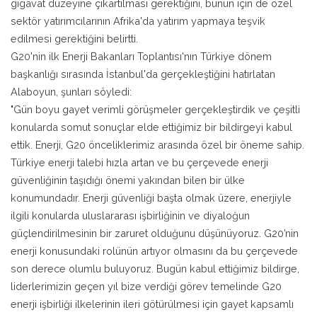
gigavat düzeyine çıkartılması gerektiğini, bunun için de özel
sektör yatırımcılarının Afrika'da yatırım yapmaya teşvik
edilmesi gerektiğini belirtti.
G20'nin ilk Enerji Bakanları Toplantısı'nın Türkiye dönem
başkanlığı sırasında İstanbul'da gerçekleştiğini hatırlatan
Alaboyun, şunları söyledi:
"Gün boyu gayet verimli görüşmeler gerçekleştirdik ve çeşitli
konularda somut sonuçlar elde ettiğimiz bir bildirgeyi kabul
ettik. Enerji, G20 önceliklerimiz arasında özel bir öneme sahip.
Türkiye enerji talebi hızla artan ve bu çerçevede enerji
güvenliğinin taşıdığı önemi yakından bilen bir ülke
konumundadır. Enerji güvenliği başta olmak üzere, enerjiyle
ilgili konularda uluslararası işbirliğinin ve diyaloğun
güçlendirilmesinin bir zaruret olduğunu düşünüyoruz. G20’nin
enerji konusundaki rolünün artıyor olmasını da bu çerçevede
son derece olumlu buluyoruz. Bugün kabul ettiğimiz bildirge,
liderlerimizin geçen yıl bize verdiği görev temelinde G20
enerji işbirliği ilkelerinin ileri götürülmesi için gayet kapsamlı