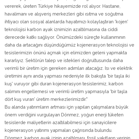
vererek, üreten Türkiye hikayemizde rol alıyor. Hastane,
havalimanı ve alışveriş merkezleri gibi ısıtma ve soğutma
ihtiyacı olan sosyal alanlarda hayatımızı kolaylaştıran 'kojen'
teknolojisi karbon ayak iznimizin azaltılmasına da ciddi
derecede katkı sağlıyor. Önümüzdeki süreçte kullanımının
daha da artacağını düşündüğümüz kojenerasyon teknolojisi ve
tesislerimizin önünü açmak için elimizden geleni yapmakta
kararlıyız. Sektörün talep ve istekleri doğrultusunda daha
verimli bir üretim için gereken adımları atacağız. Isı ve elektrik
üretimini aynı anda yapması nedeniyle ilk bakışta 'bir taşla iki
kuş' vuruyor gibi duran kojenerasyon tesislerimiz, karbon
salımını engellemesi ve verimli üretim yapmasıyla 'bir taşla
dört kuş vuran' üretim merkezlerimizdir."
Bu alanda yatırımların artması için yapılan çalışmalara büyük
önem verdiğini vurgulayan Dönmez, yoğun enerji tüketen
tesislerde maliyetlerin azaltılabilmesi için sanayicilere
kojenerasyon yatırımı yapmaları çağrısında bulundu.
Dönmez, karbon ayak izinin azaltılması, fosil yakıtların yerinin