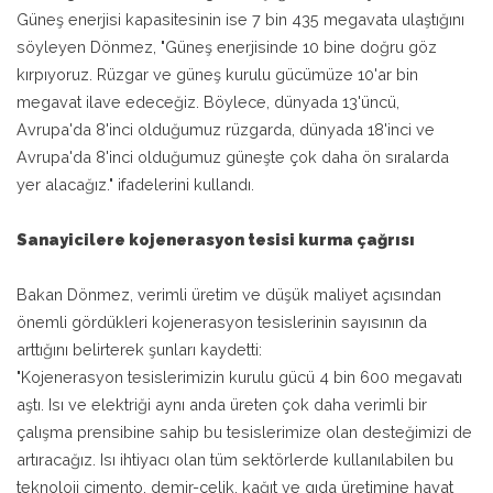
Güneş enerjisi kapasitesinin ise 7 bin 435 megavata ulaştığını
söyleyen Dönmez, "Güneş enerjisinde 10 bine doğru göz
kırpıyoruz. Rüzgar ve güneş kurulu gücümüze 10'ar bin
megavat ilave edeceğiz. Böylece, dünyada 13'üncü,
Avrupa'da 8'inci olduğumuz rüzgarda, dünyada 18'inci ve
Avrupa'da 8'inci olduğumuz güneşte çok daha ön sıralarda
yer alacağız." ifadelerini kullandı.
Sanayicilere kojenerasyon tesisi kurma çağrısı
Bakan Dönmez, verimli üretim ve düşük maliyet açısından
önemli gördükleri kojenerasyon tesislerinin sayısının da
arttığını belirterek şunları kaydetti:
"Kojenerasyon tesislerimizin kurulu gücü 4 bin 600 megavatı
aştı. Isı ve elektriği aynı anda üreten çok daha verimli bir
çalışma prensibine sahip bu tesislerimize olan desteğimizi de
artıracağız. Isı ihtiyacı olan tüm sektörlerde kullanılabilen bu
teknoloji çimento, demir-çelik, kağıt ve gıda üretimine hayat