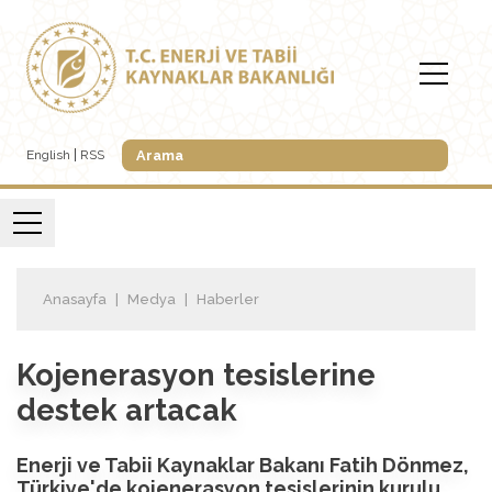
English
RSS
Anasayfa
Medya
Haberler
Kojenerasyon tesislerine
destek artacak
Enerji ve Tabii Kaynaklar Bakanı Fatih Dönmez,
Türkiye'de kojenerasyon tesislerinin kurulu