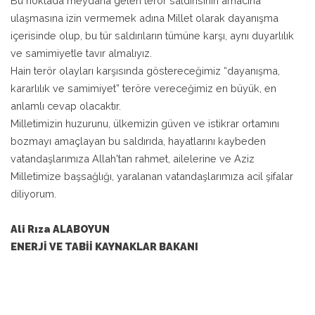
Bu noktada meydana gelen terör saldırısının amacına
ulaşmasına izin vermemek adına Millet olarak dayanışma
içerisinde olup, bu tür saldırıların tümüne karşı, aynı duyarlılık
ve samimiyetle tavır almalıyız.
Hain terör olayları karşısında göstereceğimiz “dayanışma,
kararlılık ve samimiyet” teröre vereceğimiz en büyük, en
anlamlı cevap olacaktır.
Milletimizin huzurunu, ülkemizin güven ve istikrar ortamını
bozmayı amaçlayan bu saldırıda, hayatlarını kaybeden
vatandaşlarımıza Allah'tan rahmet, ailelerine ve Aziz
Milletimize başsağlığı, yaralanan vatandaşlarımıza acil şifalar
diliyorum.
Ali Rıza ALABOYUN
ENERJİ VE TABİİ KAYNAKLAR BAKANI