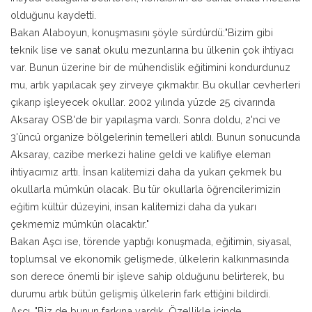
olduğunu kaydetti.
Bakan Alaboyun, konuşmasını şöyle sürdürdü:"Bizim gibi
teknik lise ve sanat okulu mezunlarına bu ülkenin çok ihtiyacı
var. Bunun üzerine bir de mühendislik eğitimini kondurdunuz
mu, artık yapılacak şey zirveye çıkmaktır. Bu okullar cevherleri
çıkarıp işleyecek okullar. 2002 yılında yüzde 25 civarında
Aksaray OSB'de bir yapılaşma vardı. Sonra doldu, 2'nci ve
3'üncü organize bölgelerinin temelleri atıldı. Bunun sonucunda
Aksaray, cazibe merkezi haline geldi ve kalifiye eleman
ihtiyacımız arttı. İnsan kalitemizi daha da yukarı çekmek bu
okullarla mümkün olacak. Bu tür okullarla öğrencilerimizin
eğitim kültür düzeyini, insan kalitemizi daha da yukarı
çekmemiz mümkün olacaktır."
Bakan Aşcı ise, törende yaptığı konuşmada, eğitimin, siyasal,
toplumsal ve ekonomik gelişmede, ülkelerin kalkınmasında
son derece önemli bir işleve sahip olduğunu belirterek, bu
durumu artık bütün gelişmiş ülkelerin fark ettiğini bildirdi.
Aşcı, "Biz de bunun farkına vardık. Özellikle içinde