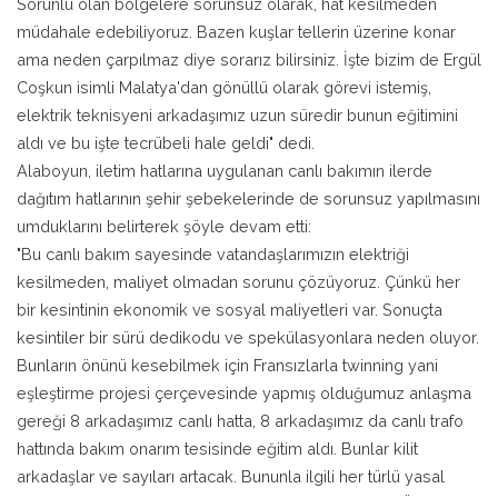
Sorunlu olan bölgelere sorunsuz olarak, hat kesilmeden
müdahale edebiliyoruz. Bazen kuşlar tellerin üzerine konar
ama neden çarpılmaz diye sorarız bilirsiniz. İşte bizim de Ergül
Coşkun isimli Malatya'dan gönüllü olarak görevi istemiş,
elektrik teknisyeni arkadaşımız uzun süredir bunun eğitimini
aldı ve bu işte tecrübeli hale geldi" dedi.
Alaboyun, iletim hatlarına uygulanan canlı bakımın ilerde
dağıtım hatlarının şehir şebekelerinde de sorunsuz yapılmasını
umduklarını belirterek şöyle devam etti:
"Bu canlı bakım sayesinde vatandaşlarımızın elektriği
kesilmeden, maliyet olmadan sorunu çözüyoruz. Çünkü her
bir kesintinin ekonomik ve sosyal maliyetleri var. Sonuçta
kesintiler bir sürü dedikodu ve spekülasyonlara neden oluyor.
Bunların önünü kesebilmek için Fransızlarla twinning yani
eşleştirme projesi çerçevesinde yapmış olduğumuz anlaşma
gereği 8 arkadaşımız canlı hatta, 8 arkadaşımız da canlı trafo
hattında bakım onarım tesisinde eğitim aldı. Bunlar kilit
arkadaşlar ve sayıları artacak. Bununla ilgili her türlü yasal