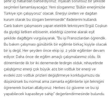
şehir içi hatlardan bahsediyoruz. İnşallah sorunsuz bir şekilde
seçimleri tamamlayacağız. Yeni sloganımız 'Bütün enerjimizle
Türkiye için çalışıyoruz' olacak. Enerjiyi üreten ve dağıtan
kurum olarak bu sloganı benimsedik" ifadelerini kullandı.
Canlı bakım çalışmasını yapan elektrik teknisyeni Ergül Coşkun
da giydiği iletken elbisenin, elektriği üzerine alarak eşit
şekilde dağıttığını vurgulayarak, "Bu işi Fransızlardan öğrendik.
Bu bakım çalışması günübirlik bir eğitimle birkaç kişiyle olacak
bir iş değil. Her şeyden önce ekip işi. 2 yıldır eğitimler devam
ediyor. Daha önce de eğitim amaçlı çalışmalarımız oldu. İlk
dönemlerde ilk bir iki denemede tedirgin olduk, nihayetinde
çalıştığımız enerji çok büyük 401 bin voltluk bir enerji ve
evdeki 220 voltluk prizleri değiştirmeye korktuğumuzu da
düşünürsek bu normal ama zamanla eğitimlerle işin tekniğini
öğrenerek bunları atlatıyoruz. Herkes öz güvene ve bu işi
yapabilecek kapasiteye sahip" değerlendirmesinde bulundu.