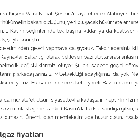
.
ra Kırşehir Valisi Necati Şentürk'ü ziyaret eden Alaboyun, 
ir hükümetin bakanı olduğunu, yeni oluşacak hükümete emaneti 
, 1 Kasım seçimlerinde tek başına iktidar ya da koalisyon o
ak, şöyle konuştu:
de elimizden geleni yapmaya çalışıyoruz. Takdir edersiniz ki 
 Kaynaklar Bakanlığı olarak bekleyen bazı uluslararası anlaşm
netmelik değişikliklerimiz oluyor. Şu an, sadece geçici gör
tanmış arkadaşlarınızız. Milletvekilliği adaylığımız da yok. N
kür ediyoruz. Bu, sadece bir nezaket ziyareti. Bazen bunu si
ya da muhalefet olsun, siyasetteki arkadaşların hepsinin hizme
e bizim tek isteğimiz vardır. 1 Kasım'da herkes sandığa gitsin, 
ş olmasın. Önemli olan memleketimizde huzur olsun. İnşalla
gaz fiyatları