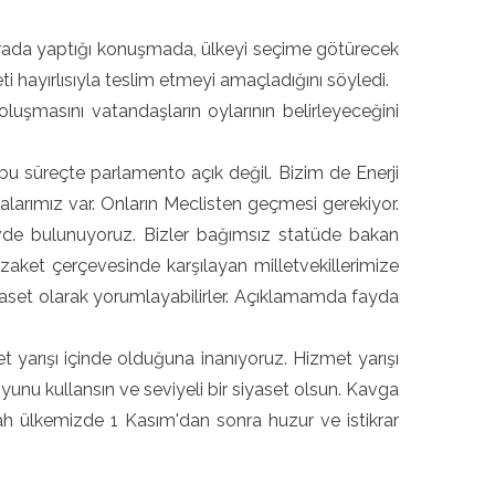
burada yaptığı konuşmada, ülkeyi seçime götürecek
hayırlısıyla teslim etmeyi amaçladığını söyledi.
luşmasını vatandaşların oylarının belirleyeceğini
bu süreçte parlamento açık değil. Bizim de Enerji
alarımız var. Onların Meclisten geçmesi gerekiyor.
evde bulunuyoruz. Bizler bağımsız statüde bakan
ezaket çerçevesinde karşılayan milletvekillerimize
yaset olarak yorumlayabilirler. Açıklamamda fayda
t yarışı içinde olduğuna inanıyoruz. Hizmet yarışı
oyunu kullansın ve seviyeli bir siyaset olsun. Kavga
h ülkemizde 1 Kasım'dan sonra huzur ve istikrar