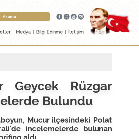
etler
Medya
Bilgi Edinme
İletişim
ir Geycek Rüzgar
emelerde Bulundu
laboyun, Mucur ilçesindeki Polat
ali'de incelemelerde bulunan
rifing aldı.