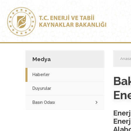
Medya
Anasa
Haberler
Ba
Duyurular
Ene
Basın Odası
Enerj
Ener
Alabo