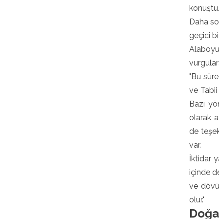
konuştu
Daha son
geçici b
Alaboyun
vurgular
"Bu süre
ve Tabii
Bazı yö
olarak a
de teşek
var.
İktidar 
içinde d
ve dövü
olur."
Doğal