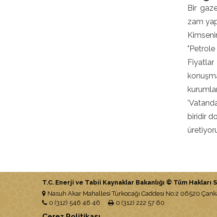
Bir gaz
zam yapı
Kimsenin
"Petrole
Fiyatlar
konuşmad
kurumları
'Vatanda
biridir 
üretiyor
T.C. Enerji ve Tabii Kaynaklar Bakanlığı © Tüm Hakları Sa
Nasuh Akar Mahallesi Türkocağı Caddesi No:2 06520 Ça
0 (312) 546 46 46
0 (312) 222 57 60
Çerez Politikası