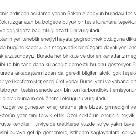
enin ardından açıklama yapan Bakan Alaboyun buradaki tesist
. Çok rüzgar alan bu bölgede büyük bir tesis kuranlara teşekkü
 ve doğalgaza bağımlılığı azalttığını vurguladı.
lanın yenilenebilir enerjiyi hayata geçirebilmek olduğuna dikka
'de bugüne kadar 4 bin megavatlık bir rüzgara dayalı yenileneb
ak arzusundayız. Burada her bir kule ve dönen kanatlar 2 
bi 10 bin tane daha kuracağız demektir, bu onu gösteriyor. Büy
 Burada arkadaşlarımızdan da gerekli bilgileri aldık, çok teş
r yeri keşfetmişler, enerji üretiyorlar. Burası yerli ve yabancı ort
aboyun, tesisin senede 245 bin ton karbondioksit emisyonunu
ir olarak bunların çok önemli olduğunu vurguladı.
 rüzgar ve güneşten enerji üretme işine bizzat girmediğini ve
ktörün yatırımını teşvik ettik. Özel sektörün enerjisini teşvik
rüyle kendileri Türkiye'de üretirlerse yüzde 50'ye yakın ilave 
sini buraya getirip gömenlere, istihdam sağlayanlara, çalış