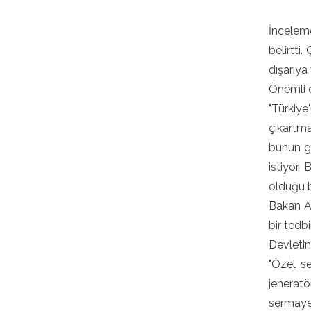
İncelem
belirtti
dışarıya
Önemli o
"Türkiye
çıkartm
bunun gi
istiyor.
olduğu bi
Bakan Al
bir tedb
Devletin
"Özel se
jeneratö
sermaye