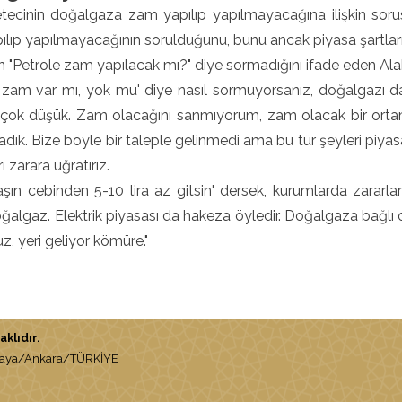
etecinin doğalgaza zam yapılıp yapılmayacağına ilişkin sor
lıp yapılmayacağının sorulduğunu, bunu ancak piyasa şartlarını
 "Petrole zam yapılacak mı?" diye sormadığını ifade eden Alab
 zam var mı, yok mu' diye nasıl sormuyorsanız, doğalgazı da
 çok düşük. Zam olacağını sanmıyorum, zam olacak bir ortam 
ık. Bize böyle bir taleple gelinmedi ama bu tür şeyleri piyasan
 zarara uğratırız.
şın cebinden 5-10 lira az gitsin' dersek, kurumlarda zararlar 
doğalgaz. Elektrik piyasası da hakeza öyledir. Doğalgaza bağlı ol
uz, yeri geliyor kömüre."
klıdır.
nkaya/Ankara/TÜRKİYE