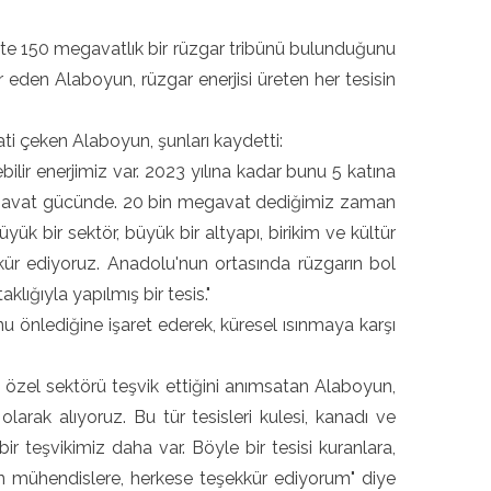
e 150 megavatlık bir rüzgar tribünü bulunduğunu
r eden Alaboyun, rüzgar enerjisi üreten her tesisin
ti çeken Alaboyun, şunları kaydetti:
ilir enerjimiz var. 2023 yılına kadar bunu 5 katına
megavat gücünde. 20 bin megavat dediğimiz zaman
ük bir sektör, büyük bir altyapı, birikim ve kültür
ekkür ediyoruz. Anadolu'nun ortasında rüzgarın bol
aklığıyla yapılmış bir tesis."
 önlediğine işaret ederek, küresel ısınmaya karşı
 özel sektörü teşvik ettiğini anımsatan Alaboyun,
 olarak alıyoruz. Bu tür tesisleri kulesi, kanadı ve
bir teşvikimiz daha var. Böyle bir tesisi kuranlara,
an mühendislere, herkese teşekkür ediyorum" diye