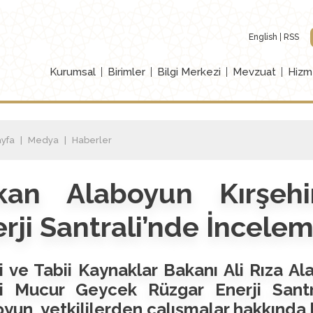
English
RSS
Kurumsal
Birimler
Bilgi Merkezi
Mevzuat
Hizm
yfa
Medya
Haberler
kan Alaboyun Kırşeh
rji Santrali’nde İncel
i ve Tabii Kaynaklar Bakanı Ali Rıza A
ji Mucur Geycek Rüzgar Enerji Santr
yun, yetkililerden çalışmalar hakkında b