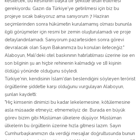
kesilecek, bu kesintinin başka bir şekilde telafi edilmesi
gerekiyordu. Gazın da Türkiye'ye getirilmesi için biz bu
projeye sıcak bakıyoruz ama sanıyorum 7 Haziran
seçimlerinden sonra hükümetin kurulamamış olması bununla
ilgili görüşmeler için resmi bir zemin oluşturulamadı ve proje
detaylandırılamadı. Sanıyorum pazartesiden sonra görevi
devralacak olan Sayın Bakanımıza bu konuları ileteceğiz."
Alaboyun, Mali'deki otel baskınının hatırlatılması üzerine ise en
son bilginin şu an hiçbir rehinenin kalmadığı ve 18 kişinin
öldüğü yönünde olduğunu söyledi.
Türkiye'nin, kendisinin İslam'dan beslendiğini söyleyen terörist
örgütlerine şiddetle karşı olduğunu vurgulayan Alaboyun,
şunları kaydetti:
"Hiç kimsenin dinimizi bu kadar lekelemesine, kötülemesine
asla müsaade etmeyiz, etmemeliyiz de. Burada en büyük
görev bizim gibi Müslüman ülkelere düşüyor. Müslüman
ülkelerin bu örgütlerin üzerine hızla gitmesi lazım. Sayın
Cumhurbaşkanımızın da verdiği mesajlar doğrultusunda bunun