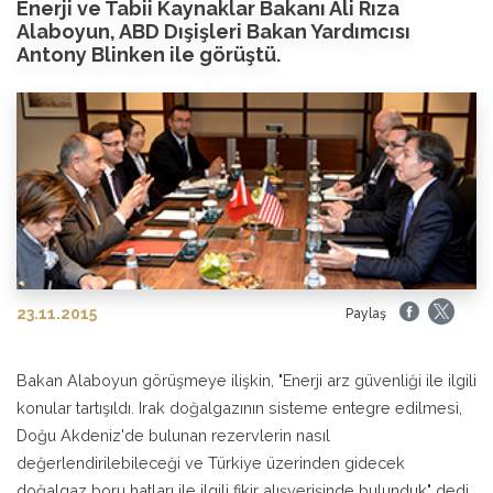
Enerji ve Tabii Kaynaklar Bakanı Ali Rıza
Alaboyun, ABD Dışişleri Bakan Yardımcısı
Antony Blinken ile görüştü.
23.11.2015
Paylaş
Bakan Alaboyun görüşmeye ilişkin, "Enerji arz güvenliği ile ilgili
konular tartışıldı. Irak doğalgazının sisteme entegre edilmesi,
Doğu Akdeniz'de bulunan rezervlerin nasıl
değerlendirilebileceği ve Türkiye üzerinden gidecek
doğalgaz boru hatları ile ilgili fikir alışverişinde bulunduk" dedi.