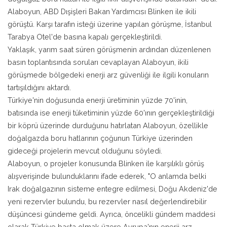
Alaboyun, ABD Dışişleri Bakan Yardımcısı Blinken ile ikili
görüştü. Karşı tarafın isteği üzerine yapılan görüşme, İstanbul
Tarabya Otel'de basına kapalı gerçekleştirildi.
Yaklaşık, yarım saat süren görüşmenin ardından düzenlenen
basın toplantısında soruları cevaplayan Alaboyun, ikili
görüşmede bölgedeki enerji arz güvenliği ile ilgili konuların
tartışıldığını aktardı.
Türkiye'nin doğusunda enerji üretiminin yüzde 70'inin,
batısında ise enerji tüketiminin yüzde 60'ının gerçekleştirildiği
bir köprü üzerinde durduğunu hatırlatan Alaboyun, özellikle
doğalgazda boru hatlarının çoğunun Türkiye üzerinden
gideceği projelerin mevcut olduğunu söyledi.
Alaboyun, o projeler konusunda Blinken ile karşılıklı görüş
alışverişinde bulunduklarını ifade ederek, "O anlamda belki
Irak doğalgazının sisteme entegre edilmesi, Doğu Akdeniz'de
yeni rezervler bulundu, bu rezervler nasıl değerlendirebilir
düşüncesi gündeme geldi. Ayrıca, öncelikli gündem maddesi
olarak Türkiye başta olmak üzere Avrupa'nın enerji arz