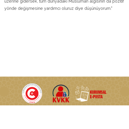
üzerine gidersek, tüm dünyadaki Müslüman algısının da pozitif
yönde değişmesine yardımcı oluruz diye düşünüyorum."
T.C. Enerji ve Tabii Kaynaklar Bakanlığı © Tüm Hakları Saklıdır.
Nasuh Akar Mahallesi Türkocağı Caddesi No:2 06520