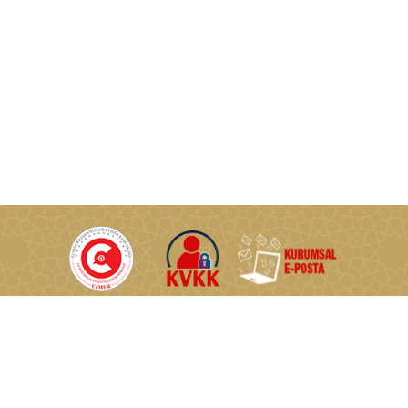
T.C. Enerji ve Tabii Kaynaklar Bakanlığı © Tüm Hakları Saklıdır.
Nasuh Akar Mahallesi Türkocağı Caddesi No:2 06520
Çankaya/Ankara/TÜRKİYE
0 (312) 546 46 46
0 (312) 222 57 60