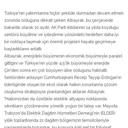
Türkiye'nin yatırımlarına hiçbir şekilde durmadan devam etmek
zorunda olduğuna dikkati çeken Albayrak, bu çerçevede
bakanlık olarak 10 aydır, AK Parti iktidarının 14 yılda koyduğu
sektörü büyütme ve iyileştirme yönündeki hedefleri daha iyi
bir noktaya taşımak için önemli projeleri hayata geçirmeye
başladıklarını anlattı.
Albayrak, enerjideki büyümenin ekonomik büyümeyle paralel
gittiğini ve Türkiye'nin yüzde 4,5'lik büyümeyle enerjide
Çin'den sonra en çok büyüyen ülke olduğunu hatırlattı.
Sektördeki anlayışın Cumhurbaşkanı Recep Tayyip Erdoğan'ın
liderliğinde oluşan bir ekol olarak halkın sorunlarına çözüm
oluşturma stratejisiyle planlandığını aktaran Albayrak,
"Halkımızdan da özellikle elektrik altyapısı noktasında
sıkıntıların çözülmesine yönelik yoğun bir talep var. Mayısta
Trabzon'da Elektrik Dağıtım Hizmetleri Derneği'nin (ELDER)
yıllık toplantısında 21 dağıtım bölgemizin temsilcileriyle
paylaşımlarda bulunduk, bu konuyla ilgili net bir fotoğraf