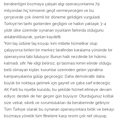
beraberliğini bozmaya çalışan algı operasyonlarına 79
milyondan hiç kimsenin geçit vermeyeceğini ve bu
çerçevede çok önemli bir döneme girildiğini vurguladı.
Türkiye'nin tarihi günlerden geçtiğini ve halkın yaklaşık 3-4
yıldır ülke üzerinde oynanan oyunların farkında olduğunu
anlatanAlbayrak, şunları kaydetti:
"Kim taş üstüne taş koyup, kim millete hizmetkar olup
çalışıyorsa birileri bir merkez tarafından karalama yönünde bir
operasyona tabi tutuluyor. Bunun halk nezdinde bir hükmü
kalmadı, sıfır. Ne idiği belirsiz, ipi tasması kimin elinde olduğu
belli olmayan kişiler, kurumlar üzerinden gelen yıpratma
kampanyalarına gülüp geçeceğiz. Daha demokratik daha
büyük bir noktaya gelmek için gayret ve çaba sarf edeceğiz.
AK Parti bu niyetle kuruldu, bu şekilde hizmet etmeye devam
ediyor, destek de her geçen gün büyüyor. Oturduğunuz koltuk
size vebal, sıkıntı ve sorumlulukları da beraberinde getiriyor.
Tüm Türkiye olarak bu oynanan operasyonlara birlik ve bekayı
bozmaya yönelik tüm fitnelere karşı resmi çok net okuyup,