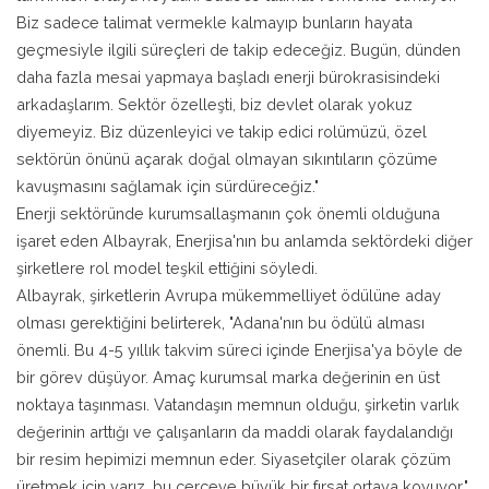
Biz sadece talimat vermekle kalmayıp bunların hayata
geçmesiyle ilgili süreçleri de takip edeceğiz. Bugün, dünden
daha fazla mesai yapmaya başladı enerji bürokrasisindeki
arkadaşlarım. Sektör özelleşti, biz devlet olarak yokuz
diyemeyiz. Biz düzenleyici ve takip edici rolümüzü, özel
sektörün önünü açarak doğal olmayan sıkıntıların çözüme
kavuşmasını sağlamak için sürdüreceğiz."
Enerji sektöründe kurumsallaşmanın çok önemli olduğuna
işaret eden Albayrak, Enerjisa'nın bu anlamda sektördeki diğer
şirketlere rol model teşkil ettiğini söyledi.
Albayrak, şirketlerin Avrupa mükemmelliyet ödülüne aday
olması gerektiğini belirterek, "Adana'nın bu ödülü alması
önemli. Bu 4-5 yıllık takvim süreci içinde Enerjisa'ya böyle de
bir görev düşüyor. Amaç kurumsal marka değerinin en üst
noktaya taşınması. Vatandaşın memnun olduğu, şirketin varlık
değerinin arttığı ve çalışanların da maddi olarak faydalandığı
bir resim hepimizi memnun eder. Siyasetçiler olarak çözüm
üretmek için varız, bu çerçeve büyük bir fırsat ortaya koyuyor."