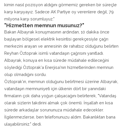
kimin nasıl pozisyon aldığını görmemiz gereken bir süreçle
karşı karşıyayız. Sadece AK Partiye oy verenlere değil, 79
milyona karşı sorumluyuz."
"Hizmetten memnun musunuz?"
Bakan Albayrak konuşmasının ardından, 10 dakika önce
başlayan bölgesel elektrik kesintisi gerekçesiyle çağrı
merkezini arayan ve annesinin de rahatsız olduğunu belirten
Reyhan Öztoprak isimli vatandaşın çağrısını yanıtladı.
Albayrak, konuya en kısa sürede müdahale edileceğini
söylediği Öztoprak'a Enerjisa'nın hizmetlerinden memnun
olup olmadığını sordu.
Öztoprak'ın, memnun olduğunu belirtmesi üzerine Albayrak,
vatandaşın memnuniyeti için ülkenin dört bir yanındaki
firmaların çok daha yoğun çalışacağını belirterek, "Vatandaş
olarak sizlerin takdirini almak çok önemli. İnşallah en kısa
sürede arkadaşlar sorununuza müdahale edecekler.
İlgilenmezlerse, ben telefonunuzu aldım. Bakanlıktan bana
ulaşabilirsiniz." dedi.