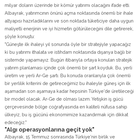
milyar doların üzerinde bir kömür yatırımı olacağını ifade etti.
Albayrak, yatırımcının önünü açma noktasında önemli bir ihale
altyapısı hazırladıklarını ve son noktada tüketiciye daha uygun
maliyetli enerjinin ve iyi hizmetin götürüleceğini dile getirerek,
şöyle konuştu:
"Güneşte ilk ihaleyi yıl sonunda öyle bir stratejiyle yapacağız
ki bu yatırımı ithalata ve istihdam noktasında dışarıya bağlı bir
sistemde yapamayız. Bugün itibarıyla ortaya konulan stratejik
yatırım planlaması içinde çok önemli bir şart koyduk. Bu, yerli
üretim ve yerli Ar-Ge şartı. Bu konuda oranlarıyla çok önemli
bir yerlilik kriterini de getireceğimiz bu ihaleyle güneş için ilk
aşamadan son aşamaya kadar hepsinin Türkiye'de üretileceği
bir model olacak. Ar-Ge de olması lazım. Yetişkin iş gücü
çerçevesinde bölge coğrafyasında en kaliteli nüfusa sahip
ülkeyiz, bu iş gücünü ekonomimize kazandırmak için dikkat
edeceğiz."
"Algı operasyonlarına geçit yok"
Albayrak, 15 Temmuz sonrasında Türkiye'nin birlik ve