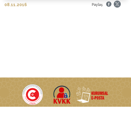
08.11.2016
Paylaş
T.C. Enerji ve Tabii Kaynaklar Bakanlığı © Tüm Hakları Saklıdır.
Nasuh Akar Mahallesi Türkocağı Caddesi No:2 06520