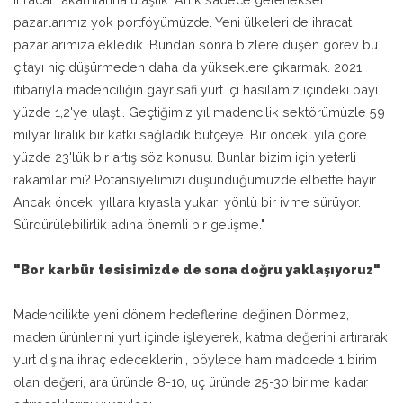
pazarlarımız yok portföyümüzde. Yeni ülkeleri de ihracat
pazarlarımıza ekledik. Bundan sonra bizlere düşen görev bu
çıtayı hiç düşürmeden daha da yükseklere çıkarmak. 2021
itibarıyla madenciliğin gayrisafi yurt içi hasılamız içindeki payı
yüzde 1,2'ye ulaştı. Geçtiğimiz yıl madencilik sektörümüzle 59
milyar liralık bir katkı sağladık bütçeye. Bir önceki yıla göre
yüzde 23'lük bir artış söz konusu. Bunlar bizim için yeterli
rakamlar mı? Potansiyelimizi düşündüğümüzde elbette hayır.
Ancak önceki yıllara kıyasla yukarı yönlü bir ivme sürüyor.
Sürdürülebilirlik adına önemli bir gelişme."
"Bor karbür tesisimizde de sona doğru yaklaşıyoruz"
Madencilikte yeni dönem hedeflerine değinen Dönmez,
maden ürünlerini yurt içinde işleyerek, katma değerini artırarak
yurt dışına ihraç edeceklerini, böylece ham maddede 1 birim
olan değeri, ara üründe 8-10, uç üründe 25-30 birime kadar