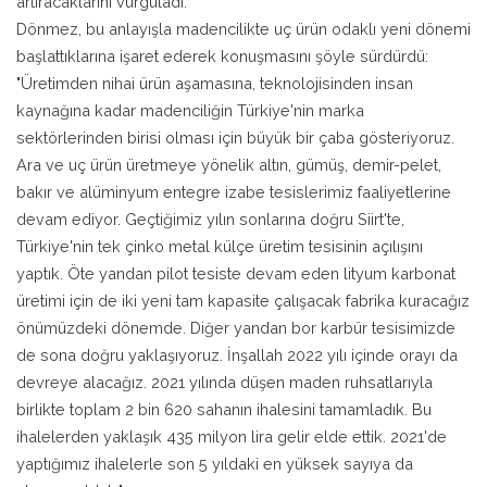
artıracaklarını vurguladı.
Dönmez, bu anlayışla madencilikte uç ürün odaklı yeni dönemi
başlattıklarına işaret ederek konuşmasını şöyle sürdürdü:
"Üretimden nihai ürün aşamasına, teknolojisinden insan
kaynağına kadar madenciliğin Türkiye'nin marka
sektörlerinden birisi olması için büyük bir çaba gösteriyoruz.
Ara ve uç ürün üretmeye yönelik altın, gümüş, demir-pelet,
bakır ve alüminyum entegre izabe tesislerimiz faaliyetlerine
devam ediyor. Geçtiğimiz yılın sonlarına doğru Siirt'te,
Türkiye'nin tek çinko metal külçe üretim tesisinin açılışını
yaptık. Öte yandan pilot tesiste devam eden lityum karbonat
üretimi için de iki yeni tam kapasite çalışacak fabrika kuracağız
önümüzdeki dönemde. Diğer yandan bor karbür tesisimizde
de sona doğru yaklaşıyoruz. İnşallah 2022 yılı içinde orayı da
devreye alacağız. 2021 yılında düşen maden ruhsatlarıyla
birlikte toplam 2 bin 620 sahanın ihalesini tamamladık. Bu
ihalelerden yaklaşık 435 milyon lira gelir elde ettik. 2021'de
yaptığımız ihalelerle son 5 yıldaki en yüksek sayıya da