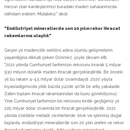
mezun olan kardeşlerimizi buradaki maden sahalarımızda
istihdam edelim. Mutabıkız." dedi.
"Endüstriyel minerallerde son 20 yılın rekor ihracat
rakamlarına ulaştık"
Geçen yıl madencilik sektörü adına olumlu gelişmelerin
yaşandığına dikkati çeken Dönmez, şöyle devam etti:
"2021 yılında Cumhuriyet tarihimizin rekorunu kırarak 5 milyar
930 milyon dolarlık maden ihracatı gerçekleştirdik. Bir önceki
yıl bu rakam 4-4,5 milyar dolar civarındaydı. 2020 yılıyla
kıyasladığımızda yıllık bazda yüzde 40'lık bir artış yakaladık.
Zaten toplam ihracat rakamlarından da bunu görebiliyoruz.
Yine Cumhuriyet tarihimizin bir rekorunu kırdık geçtiğimiz yıl
225 milyar dolar civarında bir ihracat gerçekleştirdik. 2021
yılında özellikle metalik cevherlerde, blok ve işlenmiş doğal
taşlarda, endüstriyel minerallerde son 20 yılın üretim ve rekor
ihracat rakamlarına ulaştık. Artık sadece geleneksel