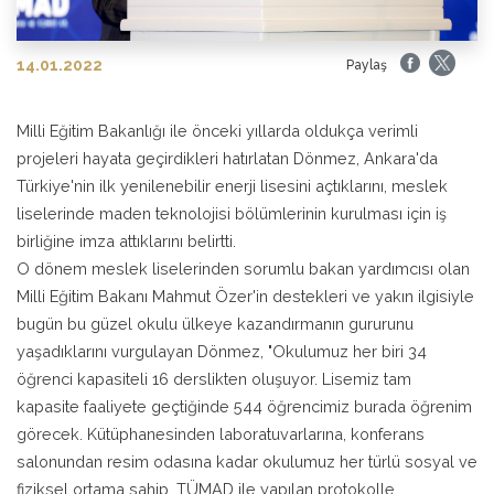
14.01.2022
Paylaş
Milli Eğitim Bakanlığı ile önceki yıllarda oldukça verimli
projeleri hayata geçirdikleri hatırlatan Dönmez, Ankara'da
Türkiye'nin ilk yenilenebilir enerji lisesini açtıklarını, meslek
liselerinde maden teknolojisi bölümlerinin kurulması için iş
birliğine imza attıklarını belirtti.
O dönem meslek liselerinden sorumlu bakan yardımcısı olan
Milli Eğitim Bakanı Mahmut Özer'in destekleri ve yakın ilgisiyle
bugün bu güzel okulu ülkeye kazandırmanın gururunu
yaşadıklarını vurgulayan Dönmez, "Okulumuz her biri 34
öğrenci kapasiteli 16 derslikten oluşuyor. Lisemiz tam
kapasite faaliyete geçtiğinde 544 öğrencimiz burada öğrenim
görecek. Kütüphanesinden laboratuvarlarına, konferans
salonundan resim odasına kadar okulumuz her türlü sosyal ve
fiziksel ortama sahip. TÜMAD ile yapılan protokolle,