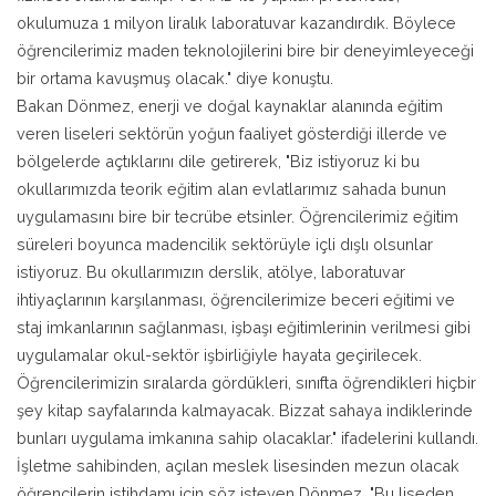
okulumuza 1 milyon liralık laboratuvar kazandırdık. Böylece
öğrencilerimiz maden teknolojilerini bire bir deneyimleyeceği
bir ortama kavuşmuş olacak." diye konuştu.
Bakan Dönmez, enerji ve doğal kaynaklar alanında eğitim
veren liseleri sektörün yoğun faaliyet gösterdiği illerde ve
bölgelerde açtıklarını dile getirerek, "Biz istiyoruz ki bu
okullarımızda teorik eğitim alan evlatlarımız sahada bunun
uygulamasını bire bir tecrübe etsinler. Öğrencilerimiz eğitim
süreleri boyunca madencilik sektörüyle içli dışlı olsunlar
istiyoruz. Bu okullarımızın derslik, atölye, laboratuvar
ihtiyaçlarının karşılanması, öğrencilerimize beceri eğitimi ve
staj imkanlarının sağlanması, işbaşı eğitimlerinin verilmesi gibi
uygulamalar okul-sektör işbirliğiyle hayata geçirilecek.
Öğrencilerimizin sıralarda gördükleri, sınıfta öğrendikleri hiçbir
şey kitap sayfalarında kalmayacak. Bizzat sahaya indiklerinde
bunları uygulama imkanına sahip olacaklar." ifadelerini kullandı.
İşletme sahibinden, açılan meslek lisesinden mezun olacak
öğrencilerin istihdamı için söz isteyen Dönmez, "Bu liseden