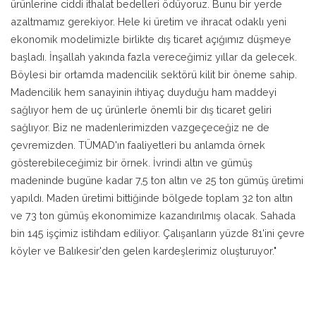
ürünlerine ciddi ithalat bedelleri ödüyoruz. Bunu bir yerde
azaltmamız gerekiyor. Hele ki üretim ve ihracat odaklı yeni
ekonomik modelimizle birlikte dış ticaret açığımız düşmeye
başladı. İnşallah yakında fazla vereceğimiz yıllar da gelecek.
Böylesi bir ortamda madencilik sektörü kilit bir öneme sahip.
Madencilik hem sanayinin ihtiyaç duyduğu ham maddeyi
sağlıyor hem de uç ürünlerle önemli bir dış ticaret geliri
sağlıyor. Biz ne madenlerimizden vazgeçeceğiz ne de
çevremizden. TÜMAD'ın faaliyetleri bu anlamda örnek
gösterebileceğimiz bir örnek. İvrindi altın ve gümüş
madeninde bugüne kadar 7,5 ton altın ve 25 ton gümüş üretimi
yapıldı. Maden üretimi bittiğinde bölgede toplam 32 ton altın
ve 73 ton gümüş ekonomimize kazandırılmış olacak. Sahada
bin 145 işçimiz istihdam ediliyor. Çalışanların yüzde 81'ini çevre
köyler ve Balıkesir'den gelen kardeşlerimiz oluşturuyor."