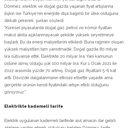
Dönmez, elektrik ve doğal gazda yaşanan fiyat artışlarına
ilişkin ise Türkiye'nin enerjide dışa bağımlı bir ülke olduğuna
dikkati çekerek, şunları söyledi:
"Küresel piyasalarda doğal gaz, petrol ve kömür fiyatları
makul akılla açıklanmayacak şekilde yüksek seyretmeye
başladı. Bu da enerji maliyetlerini etkiledi. Buna rağmen oluşan
yüksek maliyetleri tam yansıtmadık. Doğal gazda 80 milyar
lira sübvanse ettik. Elektrikte 20 milyar lira. Yani kamunun
üstüne almış olduğu yük 100 milyar lira. Kur 1 Ocak 2021 ile
2022 arasında yüzde 70 artmış. Doğal gaz (fiyatları) 5-6 kat
arttı. Dövizde dalgalanmanın etkisini elbette yaşadık ama
gerçekte ürünün kendi fiyatındaki artışın etkili olduğunu
görüyoruz."
Elektrikte kademeli tarife
Elektrik uygulanan kademeli tarifede asıl amacın dar gelirli
ailelere yardım etmek olduğunu belirten Dönmez, tarife