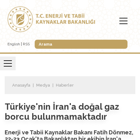
English
RSS
Anasayfa
Medya
Haberler
Türkiye'nin İran'a doğal gaz
borcu bulunmamaktadır
Enerji ve Tabii Kaynaklar Bakanı Fatih Dönmez,
22-23 Ocak'ta Bakanlıktan bir ekibin İran'a