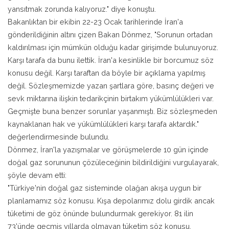
yansıtmak zorunda kalıyoruz." diye konuştu.
Bakanlıktan bir ekibin 22-23 Ocak tarihlerinde İran'a
gönderildiğinin altını çizen Bakan Dönmez, "Sorunun ortadan
kaldırılması için mümkün olduğu kadar girişimde bulunuyoruz.
Karşı tarafa da bunu ilettik. İran'a kesinlikle bir borcumuz söz
konusu değil. Karşı taraftan da böyle bir açıklama yapılmış
değil. Sözleşmemizde yazan şartlara göre, basınç değeri ve
sevk miktarına ilişkin tedarikçinin birtakım yükümlülükleri var.
Geçmişte buna benzer sorunlar yaşanmıştı. Biz sözleşmeden
kaynaklanan hak ve yükümlülükleri karşı tarafa aktardık."
değerlendirmesinde bulundu.
Dönmez, İran'la yazışmalar ve görüşmelerde 10 gün içinde
doğal gaz sorununun çözüleceğinin bildirildiğini vurgulayarak,
şöyle devam etti:
"Türkiye'nin doğal gaz sisteminde olağan akışa uygun bir
planlamamız söz konusu. Kışa depolarımız dolu girdik ancak
tüketimi de göz önünde bulundurmak gerekiyor. 81 ilin
73'ünde geçmiş yıllarda olmayan tüketim söz konusu.