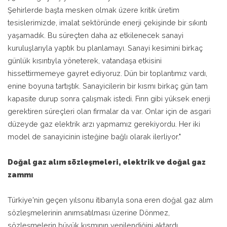
Şehirlerde başta mesken olmak üzere kritik üretim
tesislerimizde, imalat sektöründe enerji çekişinde bir sıkıntı
yaşamadık. Bu süreçten daha az etkilenecek sanayi
kuruluşlarıyla yaptık bu planlamayı. Sanayi kesimini birkaç
günlük kısıntıyla yöneterek, vatandaşa etkisini
hissettirmemeye gayret ediyoruz. Dün bir toplantımız vardı,
enine boyuna tartıştık. Sanayicilerin bir kısmı birkaç gün tam
kapasite durup sonra çalışmak istedi. Fırın gibi yüksek enerji
gerektiren süreçleri olan firmalar da var. Onlar için de asgari
düzeyde gaz elektrik arzı yapmamız gerekiyordu. Her iki
model de sanayicinin isteğine bağlı olarak ilerliyor."
Doğal gaz alım sözleşmeleri, elektrik ve doğal gaz
zammı
Türkiye'nin geçen yılsonu itibarıyla sona eren doğal gaz alım
sözleşmelerinin anımsatılması üzerine Dönmez,
sözleşmelerin büyük kısmının yenilendiğini aktardı.