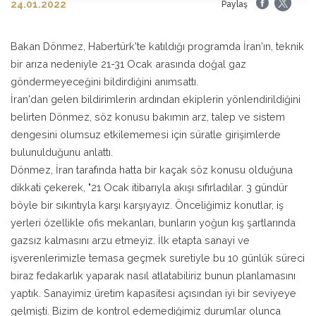
24.01.2022
Paylaş
Bakan Dönmez, Habertürk'te katıldığı programda İran'ın, teknik
bir arıza nedeniyle 21-31 Ocak arasında doğal gaz
göndermeyeceğini bildirdiğini anımsattı.
İran'dan gelen bildirimlerin ardından ekiplerin yönlendirildiğini
belirten Dönmez, söz konusu bakımın arz, talep ve sistem
dengesini olumsuz etkilememesi için süratle girişimlerde
bulunulduğunu anlattı.
Dönmez, İran tarafında hatta bir kaçak söz konusu olduğuna
dikkati çekerek, "21 Ocak itibarıyla akışı sıfırladılar. 3 gündür
böyle bir sıkıntıyla karşı karşıyayız. Önceliğimiz konutlar, iş
yerleri özellikle ofis mekanları, bunların yoğun kış şartlarında
gazsız kalmasını arzu etmeyiz. İlk etapta sanayi ve
işverenlerimizle temasa geçmek suretiyle bu 10 günlük süreci
biraz fedakarlık yaparak nasıl atlatabiliriz bunun planlamasını
yaptık. Sanayimiz üretim kapasitesi açısından iyi bir seviyeye
gelmişti. Bizim de kontrol edemediğimiz durumlar olunca