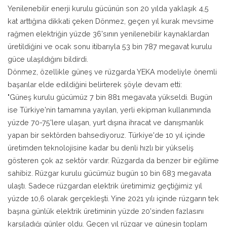
Yenilenebilir enerji kurulu gücünün son 20 yılda yaklaşık 4,5
kat arttığına dikkati çeken Dönmez, geçen yıl kurak mevsime
rağmen elektriğin yüzde 36'sının yenilenebilir kaynaklardan
üretildiğini ve ocak sonu itibarıyla 53 bin 787 megavat kurulu
güce ulaşıldığını bildirdi.
Dönmez, özellikle güneş ve rüzgarda YEKA modeliyle önemli
başarılar elde edildiğini belirterek şöyle devam etti:
"Güneş kurulu gücümüz 7 bin 881 megavata yükseldi. Bugün
ise Türkiye'nin tamamına yayılan, yerli ekipman kullanımında
yüzde 70-75'lere ulaşan, yurt dışına ihracat ve danışmanlık
yapan bir sektörden bahsediyoruz. Türkiye'de 10 yıl içinde
üretimden teknolojisine kadar bu denli hızlı bir yükseliş
gösteren çok az sektör vardır. Rüzgarda da benzer bir eğilime
sahibiz. Rüzgar kurulu gücümüz bugün 10 bin 683 megavata
ulaştı. Sadece rüzgardan elektrik üretimimiz geçtiğimiz yıl
yüzde 10,6 olarak gerçekleşti. Yine 2021 yılı içinde rüzgarın tek
başına günlük elektrik üretiminin yüzde 20'sinden fazlasını
karşıladığı günler oldu. Geçen yıl rüzgar ve güneşin toplam