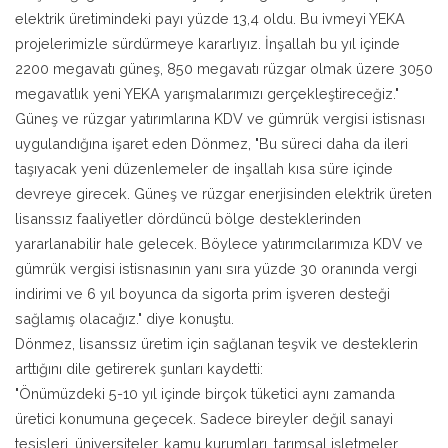
elektrik üretimindeki payı yüzde 13,4 oldu. Bu ivmeyi YEKA
projelerimizle sürdürmeye kararlıyız. İnşallah bu yıl içinde
2200 megavatı güneş, 850 megavatı rüzgar olmak üzere 3050
megavatlık yeni YEKA yarışmalarımızı gerçekleştireceğiz."
Güneş ve rüzgar yatırımlarına KDV ve gümrük vergisi istisnası
uygulandığına işaret eden Dönmez, "Bu süreci daha da ileri
taşıyacak yeni düzenlemeler de inşallah kısa süre içinde
devreye girecek. Güneş ve rüzgar enerjisinden elektrik üreten
lisanssız faaliyetler dördüncü bölge desteklerinden
yararlanabilir hale gelecek. Böylece yatırımcılarımıza KDV ve
gümrük vergisi istisnasının yanı sıra yüzde 30 oranında vergi
indirimi ve 6 yıl boyunca da sigorta prim işveren desteği
sağlamış olacağız." diye konuştu.
Dönmez, lisanssız üretim için sağlanan teşvik ve desteklerin
arttığını dile getirerek şunları kaydetti:
"Önümüzdeki 5-10 yıl içinde birçok tüketici aynı zamanda
üretici konumuna geçecek. Sadece bireyler değil sanayi
tesisleri, üniversiteler, kamu kurumları, tarımsal işletmeler,