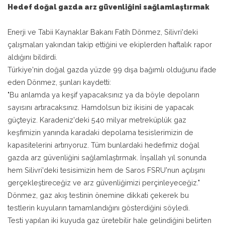
Hedef doğal gazda arz güvenliğini sağlamlaştırmak
Enerji ve Tabii Kaynaklar Bakanı Fatih Dönmez, Silivri'deki
çalışmaları yakından takip ettiğini ve ekiplerden haftalık rapor
aldığını bildirdi.
Türkiye'nin doğal gazda yüzde 99 dışa bağımlı olduğunu ifade
eden Dönmez, şunları kaydetti:
"Bu anlamda ya keşif yapacaksınız ya da böyle depoların
sayısını artıracaksınız. Hamdolsun biz ikisini de yapacak
güçteyiz. Karadeniz'deki 540 milyar metreküplük gaz
keşfimizin yanında karadaki depolama tesislerimizin de
kapasitelerini artırıyoruz. Tüm bunlardaki hedefimiz doğal
gazda arz güvenliğini sağlamlaştırmak. İnşallah yıl sonunda
hem Silivri'deki tesisimizin hem de Saros FSRU'nun açılışını
gerçekleştireceğiz ve arz güvenliğimizi perçinleyeceğiz."
Dönmez, gaz akış testinin önemine dikkati çekerek bu
testlerin kuyuların tamamlandığını gösterdiğini söyledi.
Testi yapılan iki kuyuda gaz üretebilir hale gelindiğini belirten