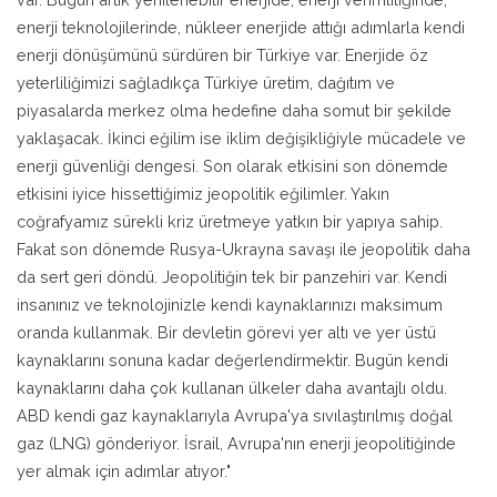
enerji teknolojilerinde, nükleer enerjide attığı adımlarla kendi
enerji dönüşümünü sürdüren bir Türkiye var. Enerjide öz
yeterliliğimizi sağladıkça Türkiye üretim, dağıtım ve
piyasalarda merkez olma hedefine daha somut bir şekilde
yaklaşacak. İkinci eğilim ise iklim değişikliğiyle mücadele ve
enerji güvenliği dengesi. Son olarak etkisini son dönemde
etkisini iyice hissettiğimiz jeopolitik eğilimler. Yakın
coğrafyamız sürekli kriz üretmeye yatkın bir yapıya sahip.
Fakat son dönemde Rusya-Ukrayna savaşı ile jeopolitik daha
da sert geri döndü. Jeopolitiğin tek bir panzehiri var. Kendi
insanınız ve teknolojinizle kendi kaynaklarınızı maksimum
oranda kullanmak. Bir devletin görevi yer altı ve yer üstü
kaynaklarını sonuna kadar değerlendirmektir. Bugün kendi
kaynaklarını daha çok kullanan ülkeler daha avantajlı oldu.
ABD kendi gaz kaynaklarıyla Avrupa'ya sıvılaştırılmış doğal
gaz (LNG) gönderiyor. İsrail, Avrupa'nın enerji jeopolitiğinde
yer almak için adımlar atıyor."