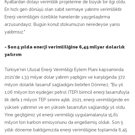
fiyatlardan dolayı verimlilik projelerine de büyük bir ilgi oldu.
En hızlı geri dönüşü olan sabit sermaye yatırımı verimliliktir.
Enerji verimliliğini özellikle hanelerde yaygınlaştırma
arzusundayız. Bugün konut stokumuzun neredeyse yarısı
yalıtımsız."
- Son 5 yılda enerji verimliliğine 6,45 milyar dolarlık
yatırım
Türkiye'nin Ulusal Enerji Verimliliği Eylem Planı kapsamında
2021'de 1,33 milyar dolar yatırım yaptığını ve karşılığında 372
milyon dolarlık tasarruf sağladığını belirten Dönmez, "Bu yıl
1,06 milyon ton eşdeğer petrol (TEP) birincil enerji tasarrufuyla
ilk defa 1 milyon TEP sınırını aştık. 2021, enerji verimliliğinde en
yüksek yatırımın ve en yüksek tasarrufun sağlandığı yıl oldu.
Yine geçtiğimiz yıl enerji verimliliği uygulamalarıyla 15,61
milyon ton karbon emisyonunu da engellemiş olduk. Son 5
yıllık döneme baktığımızda enerji verimliliğine toplamda 6,45