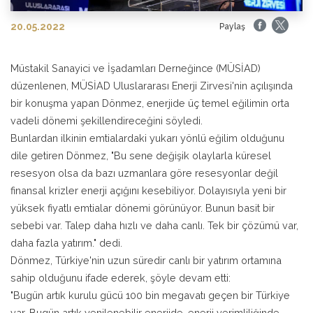
20.05.2022
Paylaş
Müstakil Sanayici ve İşadamları Derneğince (MÜSİAD)
düzenlenen, MÜSİAD Uluslararası Enerji Zirvesi'nin açılışında
bir konuşma yapan Dönmez, enerjide üç temel eğilimin orta
vadeli dönemi şekillendireceğini söyledi.
Bunlardan ilkinin emtialardaki yukarı yönlü eğilim olduğunu
dile getiren Dönmez, "Bu sene değişik olaylarla küresel
resesyon olsa da bazı uzmanlara göre resesyonlar değil
finansal krizler enerji açığını kesebiliyor. Dolayısıyla yeni bir
yüksek fiyatlı emtialar dönemi görünüyor. Bunun basit bir
sebebi var. Talep daha hızlı ve daha canlı. Tek bir çözümü var,
daha fazla yatırım." dedi.
Dönmez, Türkiye'nin uzun süredir canlı bir yatırım ortamına
sahip olduğunu ifade ederek, şöyle devam etti:
"Bugün artık kurulu gücü 100 bin megavatı geçen bir Türkiye
var. Bugün artık yenilenebilir enerjide, enerji verimliliğinde,