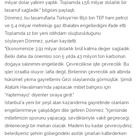
milyar dolar yatırım yaptık. Toplamda 1,56 milyar dolarlık bir
tasarruf sağladık." bilgisini paylaştı.
Dönmez, bu tasarruflarla Türkiye'nin 850 bin TEP ham petrol
ve 5,4 milyar metreküp gaz ithalatını engellediğini ifade etti.
Toplamda 12 bin yeni istihdam oluşturulduğunu
söyleyen Dönmez, şunları kaydetti:
"Ekonomimize 3,91 milyar dolarlık brüt katma değer sağladık.
Belki daha da önemlisi son 5 yılda 43 milyon ton karbonun
doğaya salınımını engelledik. Çevrecilikse işte çevrecilik. Bu
işler icraatla oluyor, lafla değil. Birilerinin çevrecilik adı altında
hükümet yıkma gayretlerini Gezi olaylarında görmüştük. Şimdi
Atatürk Havalimanı'nda yapılacak millet bahçesi için
'Yaptırmayız' diyenler sıraya girdi."
İstanbul'a yeni bir yeşil alan kazandırma gayretinde olanların
engellenrmeye çalışıldığını dile getiren Dönmez, "İçerisinde
milletimizin sporunu yapacağı, sevdikleriyle vakit geçireceği,
dinleneceği bir mekan olacak. Madem bu kadar çevreciydiniz,
belediyeniz şehrin göbeğindeki asırlık çınarları katlederken