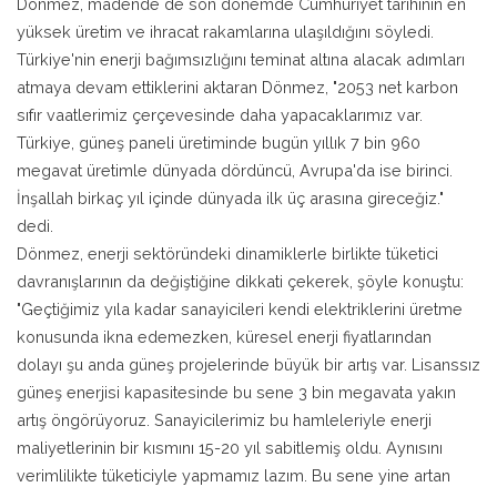
Dönmez, madende de son dönemde Cumhuriyet tarihinin en
yüksek üretim ve ihracat rakamlarına ulaşıldığını söyledi.
Türkiye'nin enerji bağımsızlığını teminat altına alacak adımları
atmaya devam ettiklerini aktaran Dönmez, "2053 net karbon
sıfır vaatlerimiz çerçevesinde daha yapacaklarımız var.
Türkiye, güneş paneli üretiminde bugün yıllık 7 bin 960
megavat üretimle dünyada dördüncü, Avrupa'da ise birinci.
İnşallah birkaç yıl içinde dünyada ilk üç arasına gireceğiz."
dedi.
Dönmez, enerji sektöründeki dinamiklerle birlikte tüketici
davranışlarının da değiştiğine dikkati çekerek, şöyle konuştu:
"Geçtiğimiz yıla kadar sanayicileri kendi elektriklerini üretme
konusunda ikna edemezken, küresel enerji fiyatlarından
dolayı şu anda güneş projelerinde büyük bir artış var. Lisanssız
güneş enerjisi kapasitesinde bu sene 3 bin megavata yakın
artış öngörüyoruz. Sanayicilerimiz bu hamleleriyle enerji
maliyetlerinin bir kısmını 15-20 yıl sabitlemiş oldu. Aynısını
verimlilikte tüketiciyle yapmamız lazım. Bu sene yine artan