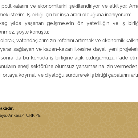
n politikalarını ve ekonomilerini şekillendiriyor ve etkiliyor. A
ek isterim. İş birliği için bir inşa aracı olduğuna inanıyorum."
kaç yılda yaşanan gelişmelerin öz yeterliliğin ve iş birli
önmez, şöyle konuştu:
 olarak, vatandaşlarımızın refahını artırmak ve ekonomik kalkınma
lı yarar sağlayan ve kazan-kazan ilkesine dayalı yeni projeler
sonra da bu konuda iş birliğine açık olduğumuzu ifade e
onuların enerji sektörüne olumsuz yansımasına izin vermeden, t
i ortaya koymalı ve diyaloğu sürdürerek iş birliği çabalarını artı
klıdır.
nkaya/Ankara/TÜRKİYE