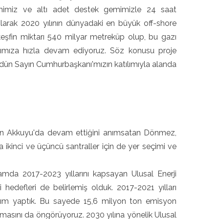
emimiz ve altı adet destek gemimizle 24 saat
 olarak 2020 yılının dünyadaki en büyük off-shore
 keşfin miktarı 540 milyar metreküp olup, bu gazı
arımıza hızla devam ediyoruz. Söz konusu proje
 dün Sayın Cumhurbaşkanı'mızın katılımıyla alanda
ersin Akkuyu'da devam ettiğini anımsatan Dönmez,
 ikinci ve üçüncü santraller için de yer seçimi ve
amda 2017-2023 yıllarını kapsayan Ulusal Enerji
 hedefleri de belirlemiş olduk. 2017-2021 yılları
yatırım yaptık. Bu sayede 15,6 milyon ton emisyon
masını da öngörüyoruz. 2030 yılına yönelik Ulusal