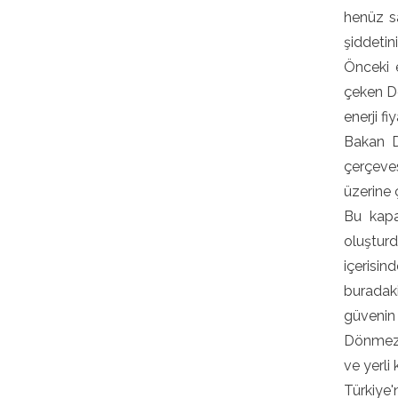
henüz s
şiddetini
Önceki e
çeken Dö
enerji f
Bakan D
çerçeves
üzerine ç
Bu kapas
oluşturd
içerisin
buradaki
güvenin 
Dönmez, 
ve yerli
Türkiye