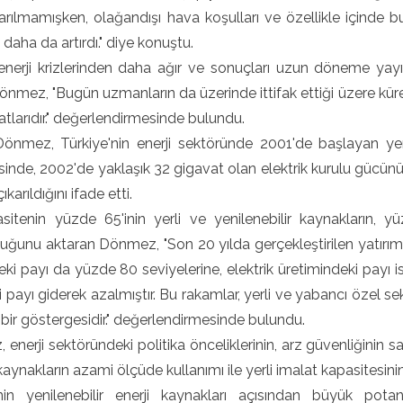
arılmamışken, olağandışı hava koşulları ve özellikle içinde
 daha da artırdı." diye konuştu.
nerji krizlerinden daha ağır ve sonuçları uzun döneme yayıl
nmez, "Bugün uzmanların da üzerinde ittifak ettiği üzere küre
iyatlarıdır." değerlendirmesinde bulundu.
önmez, Türkiye'nin enerji sektöründe 2001'de başlayan ye
inde, 2002'de yaklaşık 32 gigavat olan elektrik kurulu gücünün
ıkarıldığını ifade etti.
itenin yüzde 65'inin yerli ve yenilenebilir kaynakların, yü
uğunu aktaran Dönmez, "Son 20 yılda gerçekleştirilen yatırı
deki payı da yüzde 80 seviyelerine, elektrik üretimindeki payı
 payı giderek azalmıştır. Bu rakamlar, yerli ve yabancı özel s
bir göstergesidir." değerlendirmesinde bulundu.
enerji sektöründeki politika önceliklerinin, arz güvenliğinin sa
 kaynakların azami ölçüde kullanımı ile yerli imalat kapasitesinin
'nin yenilenebilir enerji kaynakları açısından büyük po