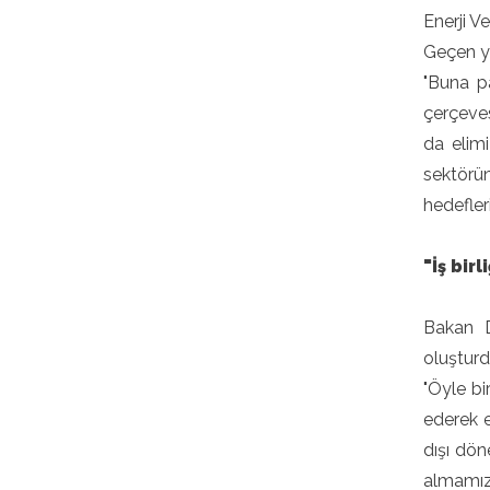
Enerji V
Geçen yı
"Buna p
çerçeves
da elimi
sektörü
hedefler
"İş bir
Bakan D
oluşturd
"Öyle bi
ederek 
dışı dön
almamız 