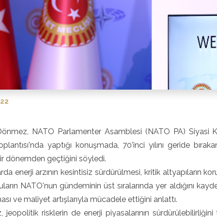
022
önmez, NATO Parlamenter Asamblesi (NATO PA) Siyasi K
plantısı'nda yaptığı konuşmada, 70'inci yılını geride bıraka
bir dönemden geçtiğini söyledi.
rda enerji arzının kesintisiz sürdürülmesi, kritik altyapıların koru
onuların NATO'nun gündeminin üst sıralarında yer aldığını kayd
sı ve maliyet artışlarıyla mücadele ettiğini anlattı.
jeopolitik risklerin de enerji piyasalarının sürdürülebilirliğini