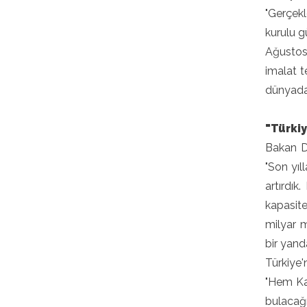
"Gerçekl
kurulu g
Ağustos
imalat t
dünyada 
"Türki
Bakan D
"Son yıl
artırdı
kapasite
milyar 
bir yand
Türkiye'
"Hem Ka
bulacağı