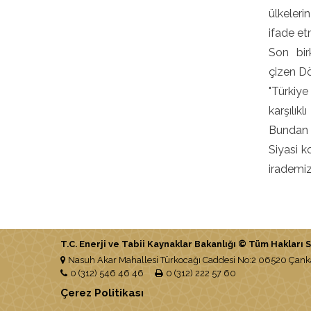
ülkeleri
ifade etm
Son bir
çizen D
"Türkiye
karşılık
Bundan 
Siyasi k
irademiz
T.C. Enerji ve Tabii Kaynaklar Bakanlığı © Tüm Hakları Sa
Nasuh Akar Mahallesi Türkocağı Caddesi No:2 06520 Ça
0 (312) 546 46 46
0 (312) 222 57 60
Çerez Politikası