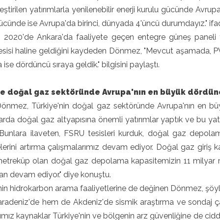
eştirilen yatırımlarla yenilenebilir enerji kurulu gücünde Avrup
ücünde ise Avrupa'da birinci, dünyada 4'üncü durumdayız." ifad
 2020'de Ankara'da faaliyete geçen entegre güneş paneli 
esisi haline geldiğini kaydeden Dönmez, "Mevcut aşamada, PV p
ise dördüncü sıraya geldik." bilgisini paylaştı.
ye doğal gaz sektöründe Avrupa'nın en büyük dördün
önmez, Türkiye'nin doğal gaz sektöründe Avrupa'nın en büy
larda doğal gaz altyapısına önemli yatırımlar yaptık ve bu yat
k. Bunlara ilaveten, FSRU tesisleri kurduk, doğal gaz depol
lerini artırma çalışmalarımız devam ediyor. Doğal gaz giriş kap
metreküp olan doğal gaz depolama kapasitemizin 11 milyar me
an devam ediyor." diye konuştu.
nin hidrokarbon arama faaliyetlerine de değinen Dönmez, şöyl
radeniz'de hem de Akdeniz'de sismik araştırma ve sondaj ç
mız kaynaklar Türkiye'nin ve bölgenin arz güvenliğine de cidd