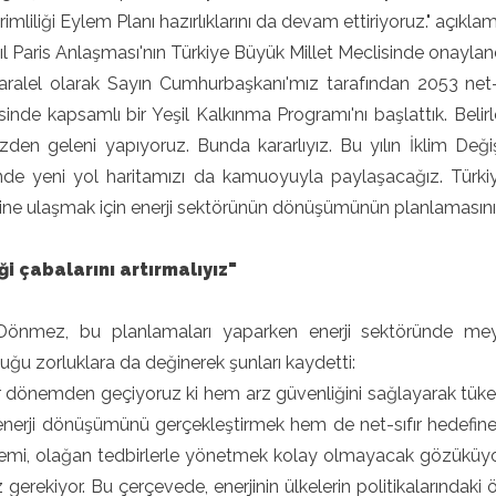
erimliliği Eylem Planı hazırlıklarını da devam ettiriyoruz." açık
l Paris Anlaşması'nın Türkiye Büyük Millet Meclisinde onaylan
aralel olarak Sayın Cumhurbaşkanı'mız tarafından 2053 net-
inde kapsamlı bir Yeşil Kalkınma Programı'nı başlattık. Belir
zden geleni yapıyoruz. Bunda kararlıyız. Bu yılın İklim Değiş
nde yeni yol haritamızı da kamuoyuyla paylaşacağız. Türkiye
ine ulaşmak için enerji sektörünün dönüşümünün planlamasını
liği çabalarını artırmalıyız"
önmez, bu planlamaları yaparken enerji sektöründe meyda
uğu zorluklara da değinerek şunları kaydetti:
r dönemden geçiyoruz ki hem arz güvenliğini sağlayarak tüketi
enerji dönüşümünü gerçekleştirmek hem de net-sıfır hedefi
emi, olağan tedbirlerle yönetmek kolay olmayacak gözüküyor.
gerekiyor. Bu çerçevede, enerjinin ülkelerin politikalarındaki