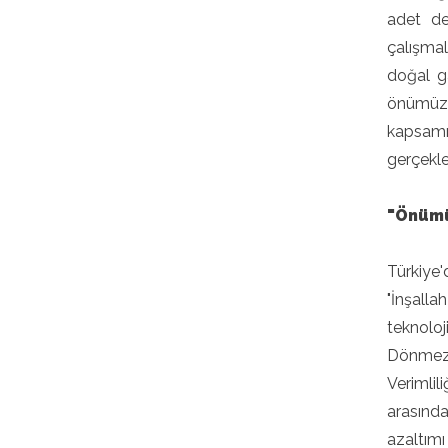
adet de
çalışmal
doğal ga
önümüzd
kapsamın
gerçekleş
"Önümü
Türkiye
"İnşalla
teknoloj
Dönmez,
Verimlil
arasında
azaltımı