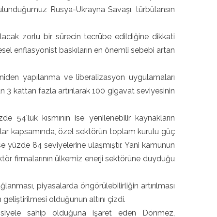
 bulunduğumuz Rusya-Ukrayna Savaşı, türbülansın
acak zorlu bir sürecin tecrübe edildiğine dikkati
sel enflasyonist baskıların en önemli sebebi artan
niden yapılanma ve liberalizasyon uygulamaları
 3 kattan fazla artırılarak 100 gigavat seviyesinin
zde 54'lük kısmının ise yenilenebilir kaynakların
mlar kapsamında, özel sektörün toplam kurulu güç
 ise yüzde 84 seviyelerine ulaşmıştır. Yani kamunun
ektör firmalarının ülkemiz enerji sektörüne duyduğu
ğlanması, piyasalarda öngörülebilirliğin artırılması
 geliştirilmesi olduğunun altını çizdi.
tansiyele sahip olduğuna işaret eden Dönmez,