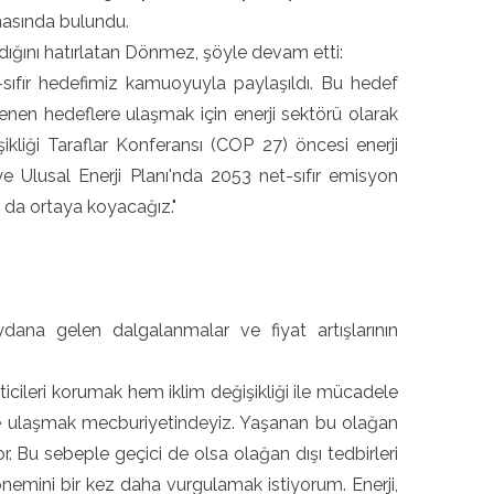
lamasında bulundu.
dığını hatırlatan Dönmez, şöyle devam etti:
sıfır hedefimiz kamuoyuyla paylaşıldı. Bu hedef
lenen hedeflere ulaşmak için enerji sektörü olarak
ikliği Taraflar Konferansı (COP 27) öncesi enerji
 Ulusal Enerji Planı'nda 2053 net-sıfır emisyon
 da ortaya koyacağız."
na gelen dalgalanmalar ve fiyat artışlarının
cileri korumak hem iklim değişikliği ile mücadele
ne ulaşmak mecburiyetindeyiz. Yaşanan bu olağan
 Bu sebeple geçici de olsa olağan dışı tedbirleri
 önemini bir kez daha vurgulamak istiyorum. Enerji,