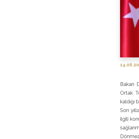
14.06.2
Bakan D
Ortak To
kaldığı 
Son yılla
ilgili k
sağlanma
Dönmez, 