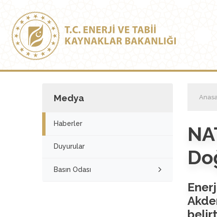
Medya
Anasa
Haberler
NAT
Duyurular
Doğ
Basın Odası
Ener
Akde
belir