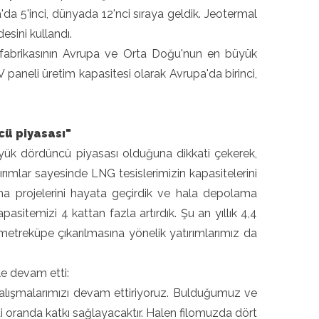
a'da 5'inci, dünyada 12'nci sıraya geldik. Jeotermal
esini kullandı.
fabrikasının Avrupa ve Orta Doğu'nun en büyük
aneli üretim kapasitesi olarak Avrupa'da birinci,
cü piyasası"
ük dördüncü piyasası olduğuna dikkati çekerek,
ırımlar sayesinde LNG tesislerimizin kapasitelerini
ama projelerini hayata geçirdik ve hala depolama
asitemizi 4 kattan fazla artırdık. Şu an yıllık 4,4
treküpe çıkarılmasına yönelik yatırımlarımız da
e devam etti:
alışmalarımızı devam ettiriyoruz. Bulduğumuz ve
i oranda katkı sağlayacaktır. Halen filomuzda dört