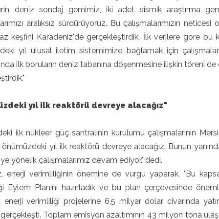
rin deniz sondaj gemimiz, iki adet sismik araştırma g
arımızı aralıksız sürdürüyoruz. Bu çalışmalarımızın neticesi
z keşfini Karadeniz'de gerçekleştirdik. İlk verilere göre bu
eki yıl ulusal iletim sistemimize bağlamak için çalışmal
da ilk boruların deniz tabanına döşenmesine ilişkin töreni de
tirdik."
zdeki yıl ilk reaktörü devreye alacağız"
'deki ilk nükleer güç santralinin kurulumu çalışmalarının M
h önümüzdeki yıl ilk reaktörü devreye alacağız. Bunun yanında
iye yönelik çalışmalarımız devam ediyor." dedi.
 enerji verimliliğinin önemine de vurgu yaparak, "Bu kaps
iği Eylem Planını hazırladık ve bu plan çerçevesinde önemli
 enerji verimliliği projelerine 6,5 milyar dolar civarında 
 gerçekleşti. Toplam emisyon azaltımının 43 milyon tona ulaş