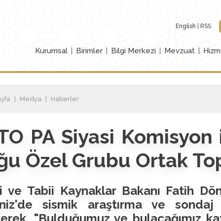
English
RSS
Kurumsal
Birimler
Bilgi Merkezi
Mevzuat
Hizm
yfa
Medya
Haberler
O PA Siyasi Komisyon i
u Özel Grubu Ortak Top
ji ve Tabii Kaynaklar Bakanı Fatih Dö
niz'de sismik araştırma ve sondaj 
terek, "Bulduğumuz ve bulacağımız kay