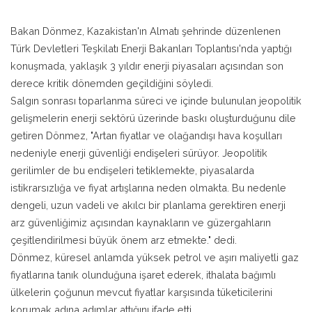
Bakan Dönmez, Kazakistan'ın Almatı şehrinde düzenlenen
Türk Devletleri Teşkilatı Enerji Bakanları Toplantısı'nda yaptığı
konuşmada, yaklaşık 3 yıldır enerji piyasaları açısından son
derece kritik dönemden geçildiğini söyledi.
Salgın sonrası toparlanma süreci ve içinde bulunulan jeopolitik
gelişmelerin enerji sektörü üzerinde baskı oluşturduğunu dile
getiren Dönmez, "Artan fiyatlar ve olağandışı hava koşulları
nedeniyle enerji güvenliği endişeleri sürüyor. Jeopolitik
gerilimler de bu endişeleri tetiklemekte, piyasalarda
istikrarsızlığa ve fiyat artışlarına neden olmakta. Bu nedenle
dengeli, uzun vadeli ve akılcı bir planlama gerektiren enerji
arz güvenliğimiz açısından kaynakların ve güzergahların
çeşitlendirilmesi büyük önem arz etmekte." dedi.
Dönmez, küresel anlamda yüksek petrol ve aşırı maliyetli gaz
fiyatlarına tanık olunduğuna işaret ederek, ithalata bağımlı
ülkelerin çoğunun mevcut fiyatlar karşısında tüketicilerini
korumak adına adımlar attığını ifade etti.