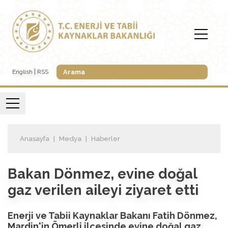
English
RSS
Anasayfa
Medya
Haberler
Bakan Dönmez, evine doğal
gaz verilen aileyi ziyaret etti
Enerji ve Tabii Kaynaklar Bakanı Fatih Dönmez,
Mardin'in Ömerli ilçesinde evine doğal gaz