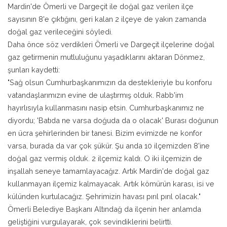
Mardin'de Ömerli ve Dargeçit ile doğal gaz verilen ilçe
sayısının 8'e çıktığını, geri kalan 2 ilçeye de yakın zamanda
doğal gaz verileceğini söyledi.
Daha önce söz verdikleri Ömerli ve Dargeçit ilçelerine doğal
gaz getirmenin mutluluğunu yaşadıklarını aktaran Dönmez,
şunları kaydetti:
"Sağ olsun Cumhurbaşkanımızın da destekleriyle bu konforu
vatandaşlarımızın evine de ulaştırmış olduk. Rabb'im
hayırlısıyla kullanmasını nasip etsin. Cumhurbaşkanımız ne
diyordu; 'Batıda ne varsa doğuda da o olacak' Burası doğunun
en ücra şehirlerinden bir tanesi. Bizim evimizde ne konfor
varsa, burada da var çok şükür. Şu anda 10 ilçemizden 8'ine
doğal gaz vermiş olduk. 2 ilçemiz kaldı. O iki ilçemizin de
inşallah seneye tamamlayacağız. Artık Mardin'de doğal gaz
kullanmayan ilçemiz kalmayacak. Artık kömürün karası, isi ve
külünden kurtulacağız. Şehrimizin havası pırıl pırıl olacak."
Ömerli Belediye Başkanı Altındağ da ilçenin her anlamda
geliştiğini vurgulayarak, çok sevindiklerini belirtti.