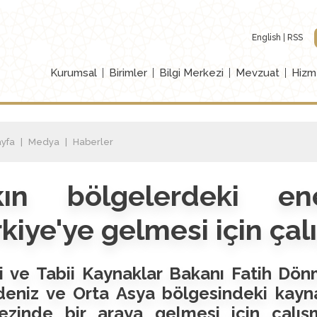
English
RSS
Kurumsal
Birimler
Bilgi Merkezi
Mevzuat
Hizm
yfa
Medya
Haberler
kın bölgelerdeki ene
kiye'ye gelmesi için çal
ji ve Tabii Kaynaklar Bakanı Fatih Dö
eniz ve Orta Asya bölgesindeki kaynak
ezinde bir araya gelmesi için çalışma