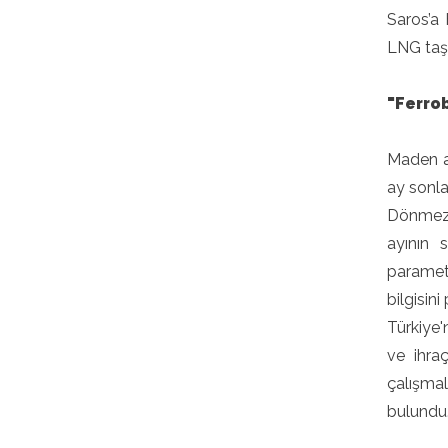
Saros’a
LNG taşı
"Ferrob
Maden a
ay sonla
Dönmez, 
ayının 
parametr
bilgisini
Türkiye'
ve ihra
çalışmal
bulundu