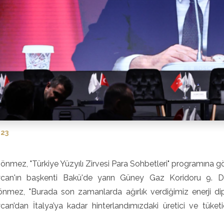
023
nmez, "Türkiye Yüzyılı Zirvesi Para Sohbetleri" programına gör
can'ın başkenti Bakü'de yarın Güney Gaz Koridoru 9. Dan
nmez, "Burada son zamanlarda ağırlık verdiğimiz enerji di
can’dan İtalya’ya kadar hinterlandımızdaki üretici ve tüket
.