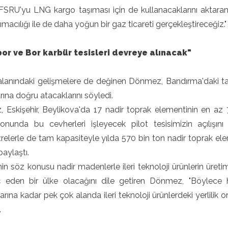
 FSRU'yu LNG kargo taşıması için de kullanacaklarını aktara
macılığı ile de daha yoğun bir gaz ticareti gerçekleştireceğiz."
or ve Bor karbür tesisleri devreye alınacak"
lanındaki gelişmelere de değinen Dönmez, Bandırma'daki tam 
rına doğru atacaklarını söyledi.
Eskişehir, Beylikova'da 17 nadir toprak elementinin en az 7-8
sonunda bu cevherleri işleyecek pilot tesisimizin açılışı
elerle de tam kapasiteyle yılda 570 bin ton nadir toprak elem
 paylaştı.
nin söz konusu nadir madenlerle ileri teknoloji ürünlerin üreti
ç eden bir ülke olacağını dile getiren Dönmez, "Böylece 
arına kadar pek çok alanda ileri teknoloji ürünlerdeki yerlilik
.