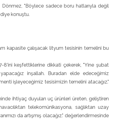
n Dönmez, "Böylece sadece boru hatlarıyla değil
 diye konuştu.
kapasite çalışacak lityum tesisinin temelini bu
’ini keşfettiklerine dikkati çekerek, "Yine şubat
nı yapacağız inşallah. Buradan elde edeceğimiz
enti işleyeceğimiz tesisimizin temelini atacağız."
minde ihtiyaç duyulan uç ürünleri üreten, geliştiren
havacılıktan telekomünikasyona, sağlıktan uzay
 oranımızı da artışmış olacağız." değerlendirmesinde