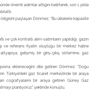
e önemli adımlar attığını belirterek, son 1 yılda
rlattı.
 bilgisini paylaşan Dönmez, "Bu ülkelerle kapasite
ı ve çok kontratlı alım-satımların yapıldığı, gazın
ğı ve referans fiyatın oluştuğu bir merkez haline
altyapıya, gelişmiş bir giriş-çıkış sistemine, gaz
pısına ekleneceğini dile getiren Dönmez, "Doğu
n Türkiye’deki gaz ticaret merkezinde bir araya
lkan coğrafyalarını bir araya getiren Güney Gaz
tmayı planlıyoruz." şeklinde konuştu.