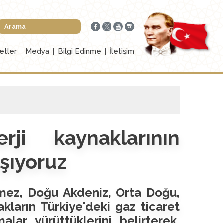
etler
Medya
Bilgi Edinme
İletişim
rji kaynaklarının
ışıyoruz
nmez, Doğu Akdeniz, Orta Doğu,
ların Türkiye'deki gaz ticaret
lar yürüttüklerini belirterek,