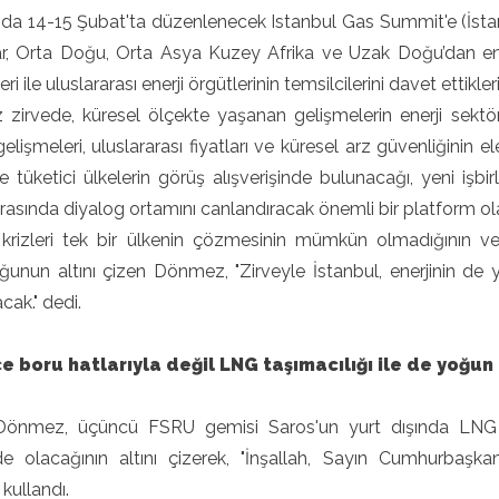
'da 14-15 Şubat'ta düzenlenecek Istanbul Gas Summit'e (İstan
ar, Orta Doğu, Orta Asya Kuzey Afrika ve Uzak Doğu’dan en
eri ile uluslararası enerji örgütlerinin temsilcilerini davet ettikler
zirvede, küresel ölçekte yaşanan gelişmelerin enerji sektör
elişmeleri, uluslararası fiyatları ve küresel arz güvenliğinin 
ve tüketici ülkelerin görüş alışverişinde bulunacağı, yeni işbirl
arasında diyalog ortamını canlandıracak önemli bir platform o
 krizleri tek bir ülkenin çözmesinin mümkün olmadığının ve
ğunun altını çizen Dönmez, "Zirveyle İstanbul, enerjinin de
acak." dedi.
 boru hatlarıyla değil LNG taşımacılığı ile de yoğun
önmez, üçüncü FSRU gemisi Saros'un yurt dışında LNG y
de olacağının altını çizerek, "İnşallah, Sayın Cumhurbaşkanı'
 kullandı.