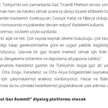
Türkiye'nin son zamanlarda Gaz Ticareti Merkezi olması yönünd
ak hem de tüketici olmak üzere 15 ülkeyi ziyaret ettiklerini hatı
erden bazılarının Azerbaycan, Cezayir, Katar ve Nijerya olduğu
arı konusunda müzakereler devam ediyor." ifadelerini kullandı.
nmez, sözlerini şöyle sürdürdü:
iz açık ve net. Çok sayıda kaynak ülkenin buluştuğu, çok tarafl
ığı, talep gereksinimlerine göre en uygun şekilde dağıtıldı
stiyoruz. İşlevsel bir gaz ticaret merkezi olmak için fiziki 
a, dengeleme sistemine ve depolama altyapısına sahibiz."
amanda Karadeniz gazının da Türkiye'nin doğal gaz alt ya
, Orta Doğu, Karadeniz ve Orta Asya bölgesindeki kaynakları
 için çalışmalarımızı aralıksız sürdürüyoruz. Hazar ve Ba
'nda da bu yöndeki hedeflerimizi güçlendirecek yeni adımlar a
bul Gas Summit" diyalog platformu olacak