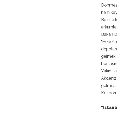
Dönmez, 
hem kayn
Bu ülkel
artırıml
Bakan Dö
"Hedefim
depoland
gelmek i
borsasın
Yakın z
Akdeniz
gelmesi
Koridoru
"Istan