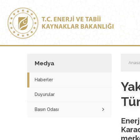
Medya
Anasa
Haberler
Ya
Duyurular
Tür
Basın Odası
Ener
Karad
merk