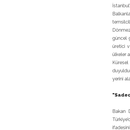
İstanbul
Balkanl
temsilcil
Dönmez 
güncel g
üretici 
ülkeler 
Küresel
duyuldu
yerini al
"Sadece
Bakan D
Türkiye’
ifadesini