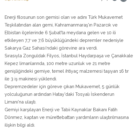
Enerji filosunun son gemisi olan ve adını Türk Mukavemet
Teşkilatından alan gemi, Kahramanmaraş'ın Pazarcık ve
Elbistan ilçelerinde 6 Şubat'ta meydana gelen ve 10 ili
etkileyen 7,7 ve 7,6 büyüklüğündeki depremler nedeniyle
Sakarya Gaz Sahası'ndaki görevine ara verdi.
Sırasıyla Zonguldak Filyos, İstanbul Haydarpaşa ve Çanakkale
Kepez limanlarında, 100 metre uzunluk ve 21 metre
genişliğindeki gemiye, temel ihtiyaç malzemesi taşıyan 16 tır
ile 3 iş makinesi yüklendi.
Depremzedeler için göreve çıkan Mukavemet, 5 günlük
yolculuğunun ardından Hatay'daki Tosyalı İskenderun
Limanı'na ulaştı.
Gemiyi karşılayan Enerji ve Tabii Kaynaklar Bakanı Fatih
Dönmez, kaptan ve mürettebattan yardımların ulaştırılmasına
ilişkin bilgi aldı.