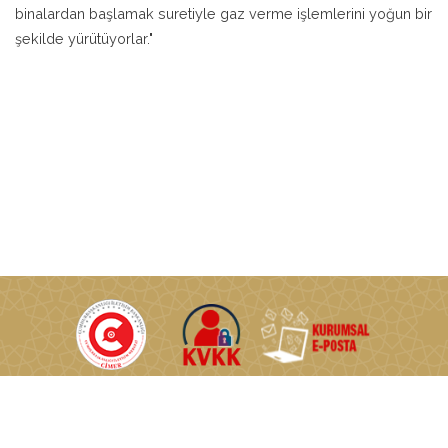
binalardan başlamak suretiyle gaz verme işlemlerini yoğun bir
şekilde yürütüyorlar."
T.C. Enerji ve Tabii Kaynaklar Bakanlığı © Tüm Hakları Saklıdır.