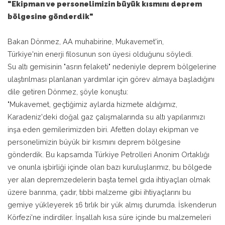
"Ekipman ve personelimizin büyük kısmını deprem
bölgesine gönderdik"
Bakan Dönmez, AA muhabirine, Mukavemet'in,
Türkiye'nin enerji filosunun son üyesi olduğunu söyledi.
Su altı gemisinin "asrın felaketi" nedeniyle deprem bölgelerine
ulaştırılması planlanan yardımlar için görev almaya başladığını
dile getiren Dönmez, şöyle konuştu:
"Mukavemet, geçtiğimiz aylarda hizmete aldığımız,
Karadeniz'deki doğal gaz çalışmalarında su altı yapılarımızı
inşa eden gemilerimizden biri. Afetten dolayı ekipman ve
personelimizin büyük bir kısmını deprem bölgesine
gönderdik. Bu kapsamda Türkiye Petrolleri Anonim Ortaklığı
ve onunla işbirliği içinde olan bazı kuruluşlarımız, bu bölgede
yer alan depremzedelerin başta temel gıda ihtiyaçları olmak
üzere barınma, çadır, tıbbi malzeme gibi ihtiyaçlarını bu
gemiye yükleyerek 16 tırlık bir yük almış durumda. İskenderun
Körfezi'ne indirdiler. İnşallah kısa süre içinde bu malzemeleri