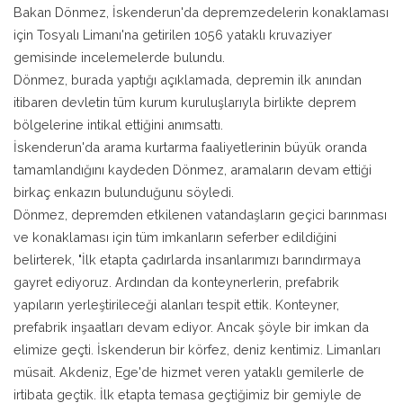
Bakan Dönmez, İskenderun'da depremzedelerin konaklaması
için Tosyalı Limanı'na getirilen 1056 yataklı kruvaziyer
gemisinde incelemelerde bulundu.
Dönmez, burada yaptığı açıklamada, depremin ilk anından
itibaren devletin tüm kurum kuruluşlarıyla birlikte deprem
bölgelerine intikal ettiğini anımsattı.
İskenderun'da arama kurtarma faaliyetlerinin büyük oranda
tamamlandığını kaydeden Dönmez, aramaların devam ettiği
birkaç enkazın bulunduğunu söyledi.
Dönmez, depremden etkilenen vatandaşların geçici barınması
ve konaklaması için tüm imkanların seferber edildiğini
belirterek, "İlk etapta çadırlarda insanlarımızı barındırmaya
gayret ediyoruz. Ardından da konteynerlerin, prefabrik
yapıların yerleştirileceği alanları tespit ettik. Konteyner,
prefabrik inşaatları devam ediyor. Ancak şöyle bir imkan da
elimize geçti. İskenderun bir körfez, deniz kentimiz. Limanları
müsait. Akdeniz, Ege'de hizmet veren yataklı gemilerle de
irtibata geçtik. İlk etapta temasa geçtiğimiz bir gemiyle de