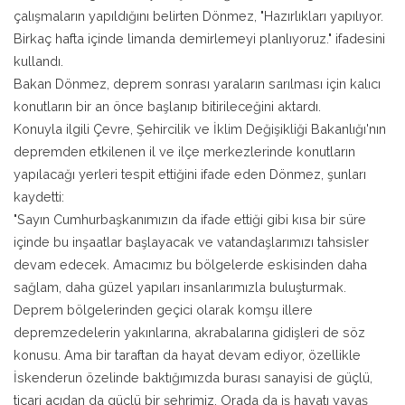
çalışmaların yapıldığını belirten Dönmez, "Hazırlıkları yapılıyor.
Birkaç hafta içinde limanda demirlemeyi planlıyoruz." ifadesini
kullandı.
Bakan Dönmez, deprem sonrası yaraların sarılması için kalıcı
konutların bir an önce başlanıp bitirileceğini aktardı.
Konuyla ilgili Çevre, Şehircilik ve İklim Değişikliği Bakanlığı'nın
depremden etkilenen il ve ilçe merkezlerinde konutların
yapılacağı yerleri tespit ettiğini ifade eden Dönmez, şunları
kaydetti:
"Sayın Cumhurbaşkanımızın da ifade ettiği gibi kısa bir süre
içinde bu inşaatlar başlayacak ve vatandaşlarımızı tahsisler
devam edecek. Amacımız bu bölgelerde eskisinden daha
sağlam, daha güzel yapıları insanlarımızla buluşturmak.
Deprem bölgelerinden geçici olarak komşu illere
depremzedelerin yakınlarına, akrabalarına gidişleri de söz
konusu. Ama bir taraftan da hayat devam ediyor, özellikle
İskenderun özelinde baktığımızda burası sanayisi de güçlü,
ticari açıdan da güçlü bir şehrimiz. Orada da iş hayatı yavaş