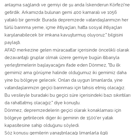
anlaşma sağlandı ve gemiyi de şu anda İskenderun Körfezi'ne
getirdik. Arkamızda bulunan gemi 400 kamaralı ve 1056
yataklı bir gemidir. Burada depremzede vatandaşlarımızın her
türlü barınma yeme, içme ihtiyaçları, hatta sosyal ihtiyaçları
karşılanabilecek bir imkana kavuşturmuş oluyoruz." bilgisini
paylaştı.
AFAD merkezine gelen müracaatlar içerisinde öncelikli olarak
dezavantajlı gruplar olmak üzere gemiye bugün itibarıyla
yerleştirmelerin başlayacağını ifade eden Dönmez, "Bu ilk
gemimiz ama görüşme halinde olduğumuz iki gemimiz daha
yine bu bölgeye gelecek. Onları da uygun limanlarda, yine
vatandaşlarımızın geçici barınması için tahsis etmiş olacağız.
Bu vesileyle buradaki bu geçici süre içerisindeki bazı sıkıntıları
da rahatlatmış olacağız." diye konuştu.
Dönmez, depremzedelerin geçici olarak konaklaması için
bölgeye getirilecek diğer iki geminin de 1500'er yatak
kapasitesine sahip olduğunu söyledi.
Söz konusu gemilerin yanaştırılacağı limanlarla ilgili