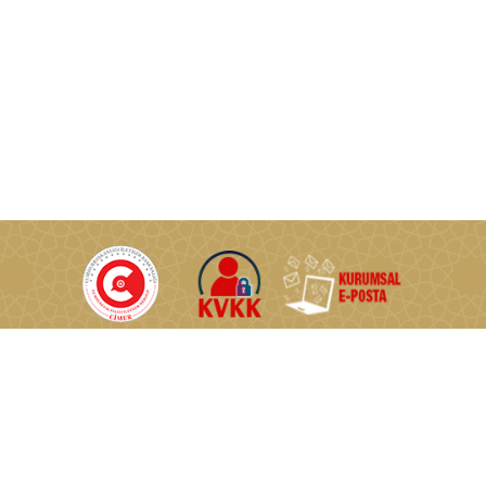
T.C. Enerji ve Tabii Kaynaklar Bakanlığı © Tüm Hakları Saklıdır.
Nasuh Akar Mahallesi Türkocağı Caddesi No:2 06520
Çankaya/Ankara/TÜRKİYE
0 (312) 546 46 46
0 (312) 222 57 60
Çerez Politikası