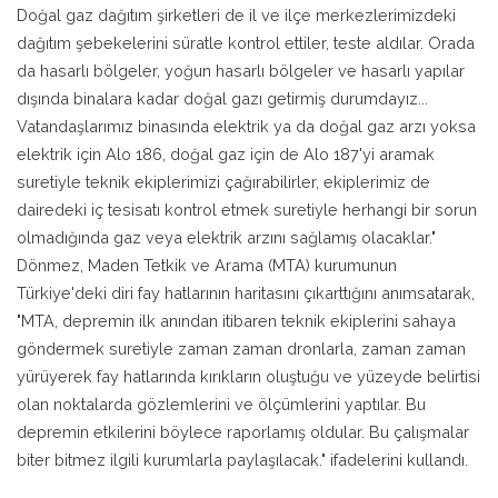
Doğal gaz dağıtım şirketleri de il ve ilçe merkezlerimizdeki
dağıtım şebekelerini süratle kontrol ettiler, teste aldılar. Orada
da hasarlı bölgeler, yoğun hasarlı bölgeler ve hasarlı yapılar
dışında binalara kadar doğal gazı getirmiş durumdayız...
Vatandaşlarımız binasında elektrik ya da doğal gaz arzı yoksa
elektrik için Alo 186, doğal gaz için de Alo 187'yi aramak
suretiyle teknik ekiplerimizi çağırabilirler, ekiplerimiz de
dairedeki iç tesisatı kontrol etmek suretiyle herhangi bir sorun
olmadığında gaz veya elektrik arzını sağlamış olacaklar."
Dönmez, Maden Tetkik ve Arama (MTA) kurumunun
Türkiye'deki diri fay hatlarının haritasını çıkarttığını anımsatarak,
"MTA, depremin ilk anından itibaren teknik ekiplerini sahaya
göndermek suretiyle zaman zaman dronlarla, zaman zaman
yürüyerek fay hatlarında kırıkların oluştuğu ve yüzeyde belirtisi
olan noktalarda gözlemlerini ve ölçümlerini yaptılar. Bu
depremin etkilerini böylece raporlamış oldular. Bu çalışmalar
biter bitmez ilgili kurumlarla paylaşılacak." ifadelerini kullandı.