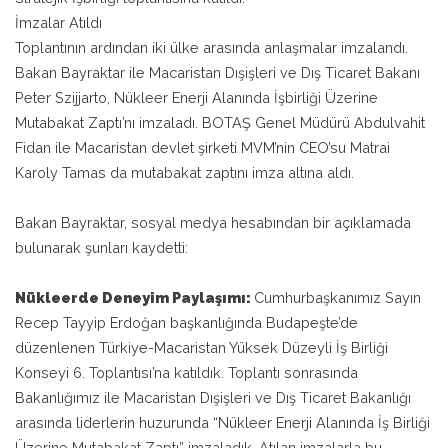
İmzalar Atıldı
Toplantının ardından iki ülke arasında anlaşmalar imzalandı.
Bakan Bayraktar ile Macaristan Dışişleri ve Dış Ticaret Bakanı
Peter Szijjarto, Nükleer Enerji Alanında İşbirliği Üzerine
Mutabakat Zaptı’nı imzaladı. BOTAŞ Genel Müdürü Abdulvahit
Fidan ile Macaristan devlet şirketi MVM’nin CEO’su Matrai
Karoly Tamas da mutabakat zaptını imza altına aldı.
Bakan Bayraktar, sosyal medya hesabından bir açıklamada
bulunarak şunları kaydetti:
Nükleerde Deneyim Paylaşımı:
Cumhurbaşkanımız Sayın
Recep Tayyip Erdoğan başkanlığında Budapeşte’de
düzenlenen Türkiye-Macaristan Yüksek Düzeyli İş Birliği
Konseyi 6. Toplantısı’na katıldık. Toplantı sonrasında
Bakanlığımız ile Macaristan Dışişleri ve Dış Ticaret Bakanlığı
arasında liderlerin huzurunda “Nükleer Enerji Alanında İş Birliği
Üzerine Mutabakat Zaptı” imzaladık. Atılan imzalarla bu