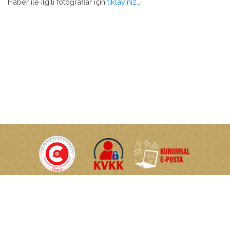
Haber ile ilgili fotoğraflar için
tıklayınız…
T.C. Enerji ve Tabii Kaynaklar Bakanlığı © Tüm Hakları Saklıdır.
Nasuh Akar Mahallesi Türkocağı Caddesi No:2 06520
Çankaya/Ankara/TÜRKİYE