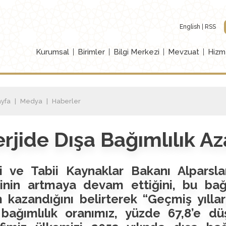
English
RSS
Kurumsal
Birimler
Bilgi Merkezi
Mevzuat
Hizm
yfa
Medya
Haberler
rjide Dışa Bağımlılık Az
i ve Tabii Kaynaklar Bakanı Alparslan
binin artmaya devam ettiğini, bu ba
kazandığını belirterek “Geçmiş yıllar
bağımlılık oranımız, yüzde 67,8’e düş