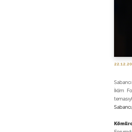
22.12.2
Sabancı 
İklim F
temasıy
Sabancı
Kömürd
Forumda