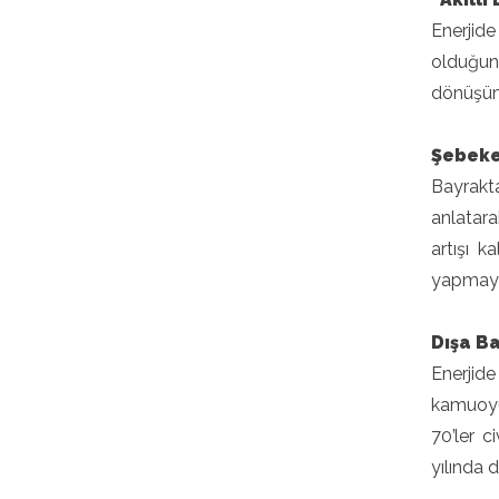
Enerjid
olduğunu
dönüşümü
Şebekey
Bayrakta
anlatara
artışı 
yapmayı 
Dışa Ba
Enerjide
kamuoyu 
70’ler c
yılında 