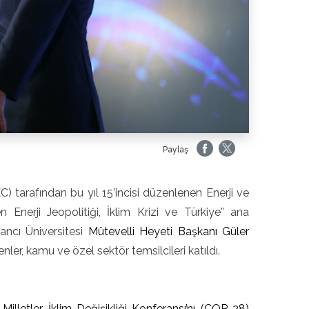
Paylaş
EC) tarafından bu yıl 15’incisi düzenlenen Enerji ve
 Enerji Jeopolitiği, İklim Krizi ve Türkiye” ana
ancı Üniversitesi
Mütevelli Heyeti Başkanı Güler
nler, kamu ve özel sektör temsilcileri katıldı.
illetler İklim Değişikliği Konferansı’nı (COP 28)