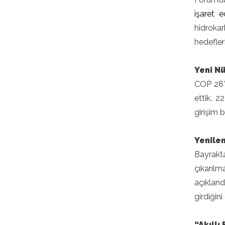
işaret 
hidroka
hedefler
Yeni N
COP 28’d
ettik. 2
girişim b
Yenilen
Bayrakta
çıkarılm
açıkland
girdiğin
“Akıllı