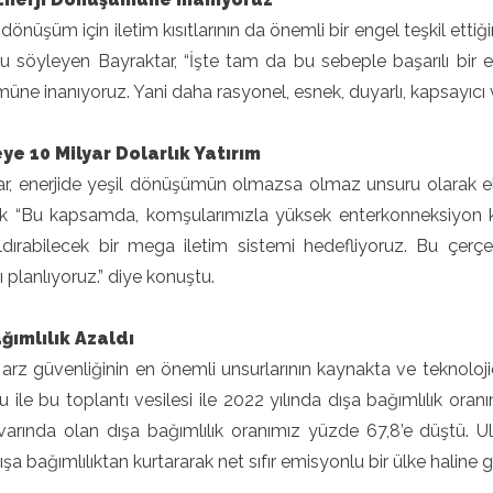
e dönüşüm için
iletim kısıtlarının da önemli bir engel teşkil ett
 söyleyen Bayraktar, “İşte tam da bu sebeple başarılı bir ene
ne inanıyoruz. Yani daha rasyonel, esnek, duyarlı, kapsayıcı ve
e 10 Milyar Dolarlık Yatırım
r, enerjide yeşil dönüşümün olmazsa olmaz unsuru olarak elek
k “Bu kapsamda, komşularımızla yüksek enterkonneksiyon kapa
kaldırabilecek bir mega iletim sistemi hedefliyoruz. Bu çer
planlıyoruz.” diye konuştu.
ğımlılık Azaldı
 arz güvenliğinin en önemli unsurlarının kaynakta ve teknoloji
ile bu toplantı vesilesi ile 2022 yılında dışa bağımlılık ora
ivarında olan dışa bağımlılık oranımız yüzde 67,8’e düştü. Ul
dışa bağımlılıktan kurtararak net sıfır emisyonlu bir ülke haline 