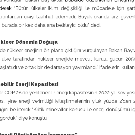
ederek
“
Bütün ülkeler iklim değişikliği ile mücadele için ş
rbonlardan çıkışı taahhüt edemedi.
Büyük oranda arz güvenliğ
i burada bir kez daha ana belirleyici oldu.” dedi.
ükleer Dönemin Doğuşu
e nükleer enerjinin ön plana çıktığını vurgulayan Bakan Bayra
2 ülke tarafından nükleer enerjide mevcut kurulu gücün 2050
aşlatıldı ve ortak bir deklarasyon yayımlandı.” ifadelerini kullan
ebilir Enerji Kapasitesi
r, COP 28’de yenilenebilir enerji kapasitesinin 2022 yılı seviye
ası, yine enerji verimliliği iyileştirmelerinin yıllık yüzde 2’d
ığını belirterek “Kritik mineraller konusu ile enerji dönüşüm
i gördük.” diye konuştu.
 Enerji Dönüşümüne İnanıyoruz”