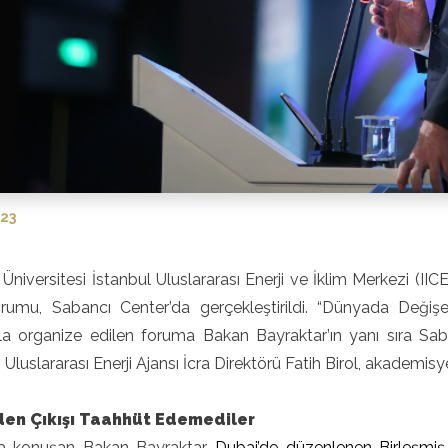
023
Üniversitesi İstanbul Uluslararası Enerji ve İklim Merkezi (IIC
orumu, Sabancı Center’da gerçekleştirildi. “Dünyada Değişen
la organize edilen foruma Bakan Bayraktar’ın yanı sıra Sab
,
Uluslararası Enerji Ajansı İcra Direktörü Fatih Birol, akademisye
en Çıkışı Taahhüt Edemediler
 konuşan Bakan Bayraktar,
Dubai’de düzenlenen Birleşmiş M