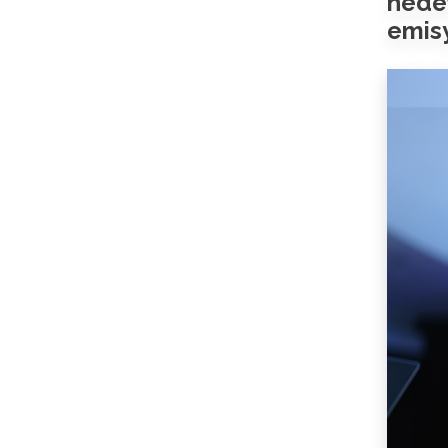
hede
emisy