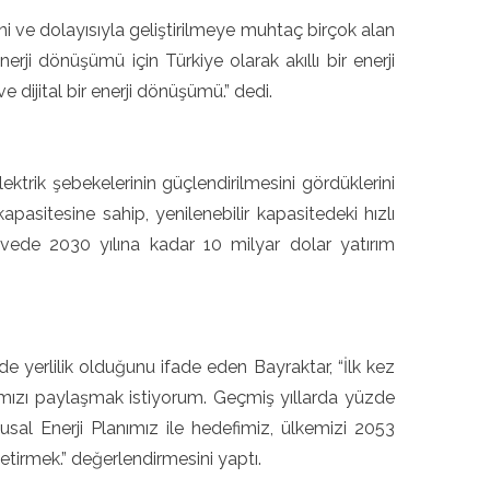
iğini ve dolayısıyla geliştirilmeye muhtaç birçok alan
rji dönüşümü için Türkiye olarak akıllı bir enerji
 dijital bir enerji dönüşümü.” dedi.
trik şebekelerinin güçlendirilmesini gördüklerini
sitesine sahip, yenilenebilir kapasitedeki hızlı
çevede 2030 yılına kadar 10 milyar dolar yatırım
de yerlilik olduğunu ifade eden Bayraktar, “İlk kez
nımızı paylaşmak istiyorum. Geçmiş yıllarda yüzde
usal Enerji Planımız ile hedefimiz, ülkemizi 2053
getirmek.” değerlendirmesini yaptı.