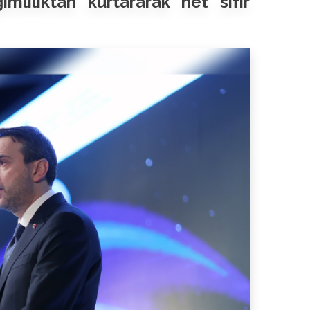
mlılıktan kurtararak net sıfır