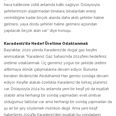
hava kalitesine ciddi anlamda katkı sağlıyor. Dolayısıyla
şehirlerimizin ulaştırmadan binalara, binalardaki enerji
verimliliğine kadar birçok alanda daha akıllı şehirler haline
gelmesi, yaya dostu şehirler haline gelmesi açısından
yapılacak birçok alan var.” diye konuşu.
Karadeniz’de Hedef Üretime Odaklanmak
Bayraktar, 2020 yılında Karadeniz’de doğal gaz keşfini
anımsatarak “Karadeniz Gaz Sahası’nda 2024’teki hedefimiz
üretime odaklanmak. Üç gemimiz yoğun bir şekilde üretimi
arttırmaya dönük çalışmalarına devam ediyor. Bununla
beraber Akdeniz’de Abdülhamid Han gemisi sondaja devam
ediyor. Keşifle alakalı özellikle Karadeniz'de birkaç planımız
var. Dolayısıyla 2024 bu anlamda yeni bir keşif yılı da inşallah
olabilir ama herhangi bir sondaj yapmadan, evet ümitvar
olduğumuz tablolar var ama herhangi bir sondaj yapmadan da
şu an bir şey söylemek mümkün değil. Ama yeni keşif
haberlerini 2024’te Karadeniz’den inşallah bu sondajların