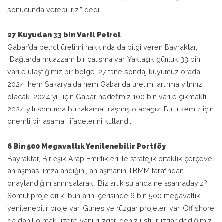
sonucunda verebiliriz.” dedi.
27 Kuyudan 33 bin Varil Petrol
Gabar’da petrol üretimi hakkında da bilgi veren Bayraktar,
“Dağlarda muazzam bir çalışma var. Yaklaşık günlük 33 bin
varile ulaştığımız bir bölge. 27 tane sondaj kuyumuz orada.
2024, hem Sakarya'da hem Gabar'da üretimi artırma yılımız
olacak. 2024 yılı için Gabar hedefimiz 100 bin varile çıkmaktı.
2024 yılı sonunda bu rakama ulaşmış olacağız. Bu ülkemiz için
önemli bir aşama.” ifadelerini kullandı.
6 Bin 500 Megavatlık Yenilenebilir Portföy
Bayraktar, Birleşik Arap Emirlikleri ile stratejik ortaklık çerçeve
anlaşması imzalandığını, anlaşmanın TBMM tarafından
onaylandığını anımsatarak “Biz artık şu anda ne aşamadayız?
Somut projeleri ki bunların içerisinde 6 bin 500 megavatlık
yenilenebilir proje var. Güneş ve rüzgar projeleri var. Off shore
da dahil olmak üzere yani rüzgar, deniz üstü rüzgar dediğimiz