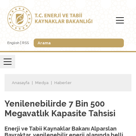
English
RSS
Anasayfa
Medya
Haberler
Yenilenebilirde 7 Bin 500
Megavatlık Kapasite Tahsisi
Enerji ve Tabii Kaynaklar Bakanı Alparslan
Bayraktar, yenilenebilir enerji alanında belli