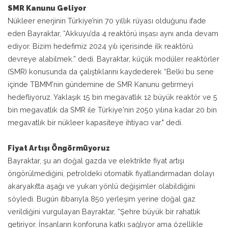
SMR Kanunu Geliyor
Nükleer enerjinin Türkiye’nin 70 yıllık rüyası olduğunu ifade
eden Bayraktar, “Akkuyu’da 4 reaktörü inşası aynı anda devam
ediyor. Bizim hedefimiz 2024 yılı içerisinde ilk reaktörü
devreye alabilmek.” dedi. Bayraktar, küçük modüler reaktörler
(SMR) konusunda da çalıştıklarını kaydederek “Belki bu sene
içinde TBMM'nin gündemine de SMR Kanunu getirmeyi
hedefliyoruz. Yaklaşık 15 bin megavatlık 12 büyük reaktör ve 5
bin megavatlık da SMR ile Türkiye'nin 2050 yılına kadar 20 bin
megavatlık bir nükleer kapasiteye ihtiyacı var." dedi.
Fiyat Artışı Öngörmüyoruz
Bayraktar, şu an doğal gazda ve elektrikte fiyat artışı
öngörülmediğini, petroldeki otomatik fiyatlandırmadan dolayı
akaryakıtta aşağı ve yukarı yönlü değişimler olabildiğini
söyledi. Bugün itibarıyla 850 yerleşim yerine doğal gaz
verildiğini vurgulayan Bayraktar, “Şehre büyük bir rahatlık
getiriyor. İnsanların konforuna katkı sağlıyor ama özellikle