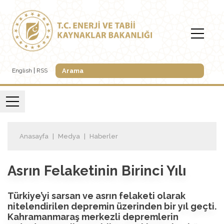
English
RSS
Anasayfa
Medya
Haberler
Asrın Felaketinin Birinci Yılı
Türkiye’yi sarsan ve asrın felaketi olarak
nitelendirilen depremin üzerinden bir yıl geçti.
Kahramanmaraş merkezli depremlerin