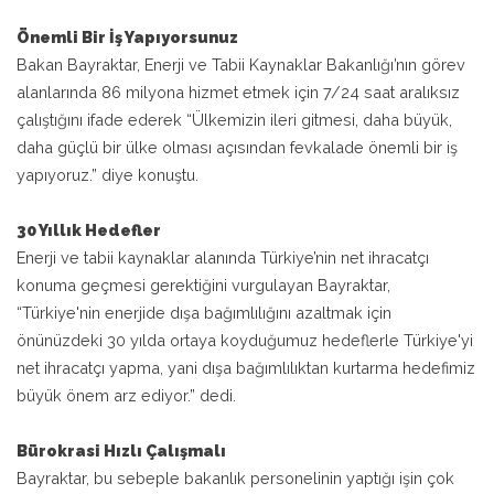
Önemli Bir İş Yapıyorsunuz
Bakan Bayraktar, Enerji ve Tabii Kaynaklar Bakanlığı’nın görev
alanlarında 86 milyona hizmet etmek için 7/24 saat aralıksız
çalıştığını ifade ederek “Ülkemizin ileri gitmesi, daha büyük,
daha güçlü bir ülke olması açısından fevkalade önemli bir iş
yapıyoruz.” diye konuştu.
30 Yıllık Hedefler
Enerji ve tabii kaynaklar alanında Türkiye’nin net ihracatçı
konuma geçmesi gerektiğini vurgulayan Bayraktar,
“Türkiye'nin enerjide dışa bağımlılığını azaltmak için
önünüzdeki 30 yılda ortaya koyduğumuz hedeflerle Türkiye'yi
net ihracatçı yapma, yani dışa bağımlılıktan kurtarma hedefimiz
büyük önem arz ediyor.” dedi.
Bürokrasi Hızlı Çalışmalı
Bayraktar, bu sebeple bakanlık personelinin yaptığı işin çok