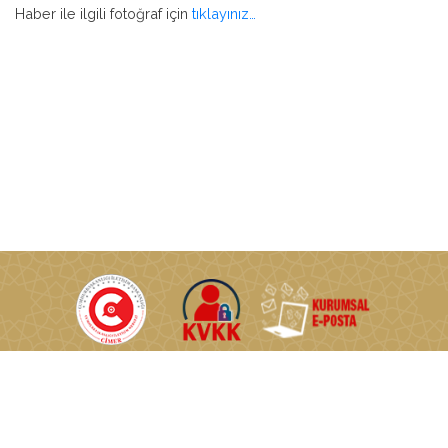
Haber ile ilgili fotoğraf için
tıklayınız…
T.C. Enerji ve Tabii Kaynaklar Bakanlığı © Tüm Hakları Saklıdır.
Nasuh Akar Mahallesi Türkocağı Caddesi No:2 06520
Çankaya/Ankara/TÜRKİYE