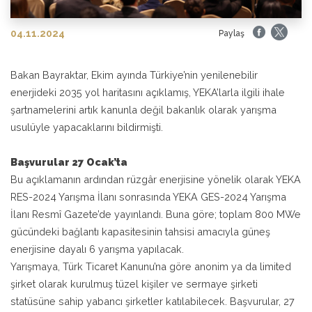
04.11.2024
Paylaş
Bakan Bayraktar, Ekim ayında Türkiye’nin yenilenebilir
enerjideki 2035 yol haritasını açıklamış, YEKA’larla ilgili ihale
şartnamelerini artık kanunla değil bakanlık olarak yarışma
usulüyle yapacaklarını bildirmişti.
Başvurular 27 Ocak’ta
Bu açıklamanın ardından rüzgâr enerjisine yönelik olarak YEKA
RES-2024 Yarışma İlanı sonrasında YEKA GES-2024 Yarışma
İlanı Resmî Gazete’de yayınlandı. Buna göre; toplam 800 MWe
gücündeki bağlantı kapasitesinin tahsisi amacıyla güneş
enerjisine dayalı 6 yarışma yapılacak.
Yarışmaya, Türk Ticaret Kanunu’na göre anonim ya da limited
şirket olarak kurulmuş tüzel kişiler ve sermaye şirketi
statüsüne sahip yabancı şirketler katılabilecek. Başvurular, 27