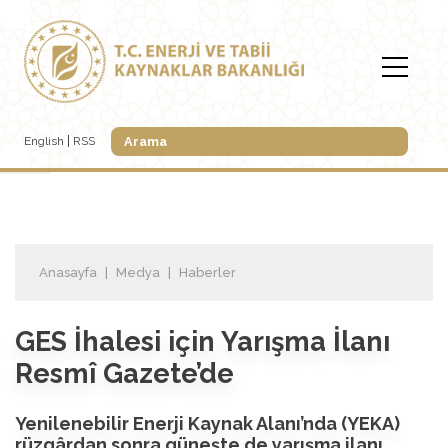
English
RSS
Anasayfa
Medya
Haberler
GES İhalesi için Yarışma İlanı
Resmî Gazete’de
Yenilenebilir Enerji Kaynak Alanı’nda (YEKA)
rüzgârdan sonra güneşte de yarışma ilanı