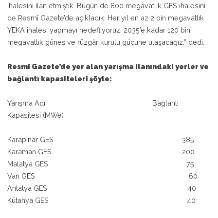
ihalesini ilan etmiştik. Bugün de 800 megavatlık GES ihalesini
de Resmî Gazete’de açıkladık. Her yıl en az 2 bin megavatlık
YEKA ihalesi yapmayı hedefliyoruz. 2035’e kadar 120 bin
megavatlık güneş ve rüzgâr kurulu gücüne ulaşacağız.” dedi.
Resmî Gazete’de yer alan yarışma ilanındaki yerler ve
bağlantı kapasiteleri şöyle:
Yarışma Adı Bağlantı
Kapasitesi (MWe)
Karapınar GES 385
Karaman GES 200
Malatya GES 75
Van GES 60
Antalya GES 40
Kütahya GES 40