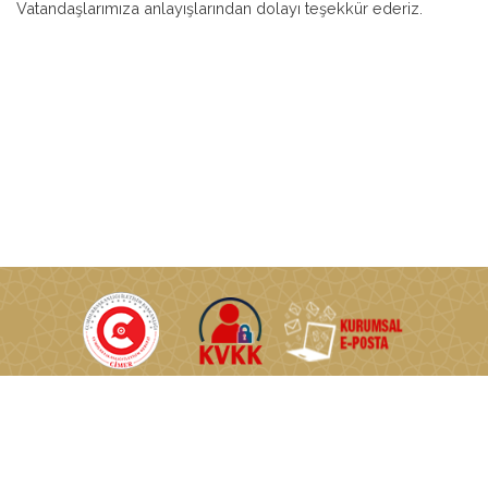
Vatandaşlarımıza anlayışlarından dolayı teşekkür ederiz.
T.C. Enerji ve Tabii Kaynaklar Bakanlığı © Tüm Hakları Saklıdır.
Nasuh Akar Mahallesi Türkocağı Caddesi No:2 06520
Çankaya/Ankara/TÜRKİYE