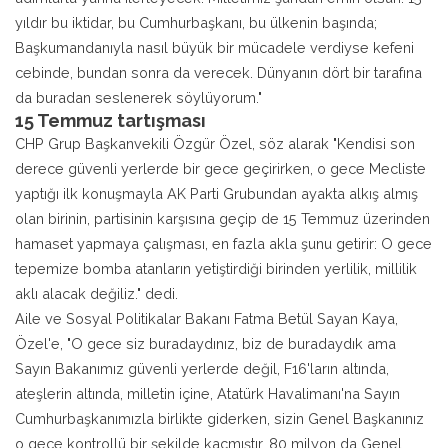
yıldır bu iktidar, bu Cumhurbaşkanı, bu ülkenin başında;
Başkumandanıyla nasıl büyük bir mücadele verdiyse kefeni
cebinde, bundan sonra da verecek. Dünyanın dört bir tarafına
da buradan seslenerek söylüyorum."
15 Temmuz tartışması
CHP Grup Başkanvekili Özgür Özel, söz alarak "Kendisi son
derece güvenli yerlerde bir gece geçirirken, o gece Mecliste
yaptığı ilk konuşmayla AK Parti Grubundan ayakta alkış almış
olan birinin, partisinin karşısına geçip de 15 Temmuz üzerinden
hamaset yapmaya çalışması, en fazla akla şunu getirir: O gece
tepemize bomba atanların yetiştirdiği birinden yerlilik, millilik
aklı alacak değiliz." dedi.
Aile ve Sosyal Politikalar Bakanı Fatma Betül Sayan Kaya,
Özel'e, "O gece siz buradaydınız, biz de buradaydık ama
Sayın Bakanımız güvenli yerlerde değil, F16'ların altında,
ateşlerin altında, milletin içine, Atatürk Havalimanı'na Sayın
Cumhurbaşkanımızla birlikte giderken, sizin Genel Başkanınız
o gece kontrollü bir şekilde kaçmıştır. 80 milyon da Genel