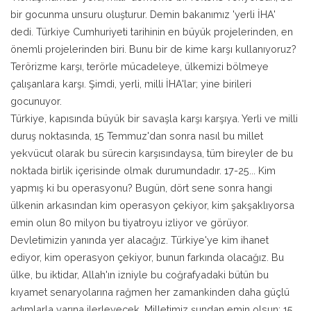
bir gocunma unsuru oluşturur. Demin bakanımız 'yerli İHA'
dedi. Türkiye Cumhuriyeti tarihinin en büyük projelerinden, en
önemli projelerinden biri. Bunu bir de kime karşı kullanıyoruz?
Terörizme karşı, terörle mücadeleye, ülkemizi bölmeye
çalışanlara karşı. Şimdi, yerli, milli İHA'lar; yine birileri
gocunuyor.
Türkiye, kapısında büyük bir savaşla karşı karşıya. Yerli ve milli
duruş noktasında, 15 Temmuz'dan sonra nasıl bu millet
yekvücut olarak bu sürecin karşısındaysa, tüm bireyler de bu
noktada birlik içerisinde olmak durumundadır. 17-25... Kim
yapmış ki bu operasyonu? Bugün, dört sene sonra hangi
ülkenin arkasından kim operasyon çekiyor, kim şakşaklıyorsa
emin olun 80 milyon bu tiyatroyu izliyor ve görüyor.
Devletimizin yanında yer alacağız. Türkiye'ye kim ihanet
ediyor, kim operasyon çekiyor, bunun farkında olacağız. Bu
ülke, bu iktidar, Allah'ın izniyle bu coğrafyadaki bütün bu
kıyamet senaryolarına rağmen her zamankinden daha güçlü
adımlarla yarına ilerleyecek. Milletimiz şundan emin olsun: 15