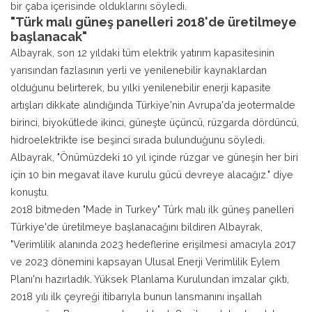
bir çaba içerisinde olduklarını söyledi.
"Türk malı güneş panelleri 2018'de üretilmeye
başlanacak"
Albayrak, son 12 yıldaki tüm elektrik yatırım kapasitesinin
yarısından fazlasının yerli ve yenilenebilir kaynaklardan
olduğunu belirterek, bu yılki yenilenebilir enerji kapasite
artışları dikkate alındığında Türkiye'nin Avrupa'da jeotermalde
birinci, biyokütlede ikinci, güneşte üçüncü, rüzgarda dördüncü,
hidroelektrikte ise beşinci sırada bulunduğunu söyledi.
Albayrak, "Önümüzdeki 10 yıl içinde rüzgar ve güneşin her biri
için 10 bin megavat ilave kurulu gücü devreye alacağız." diye
konuştu.
2018 bitmeden "Made in Turkey" Türk malı ilk güneş panelleri
Türkiye'de üretilmeye başlanacağını bildiren Albayrak,
"Verimlilik alanında 2023 hedeflerine erişilmesi amacıyla 2017
ve 2023 dönemini kapsayan Ulusal Enerji Verimlilik Eylem
Planı'nı hazırladık. Yüksek Planlama Kurulundan imzalar çıktı,
2018 yılı ilk çeyreği itibarıyla bunun lansmanını inşallah