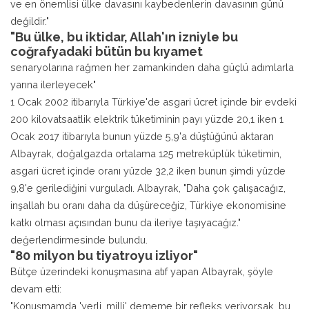
ve en önemlisi ülke davasını kaybedenlerin davasının günü
değildir."
"Bu ülke, bu iktidar, Allah'ın izniyle bu
coğrafyadaki bütün bu kıyamet
senaryolarına rağmen her zamankinden daha güçlü adımlarla
yarına ilerleyecek"
1 Ocak 2002 itibarıyla Türkiye'de asgari ücret içinde bir evdeki
200 kilovatsaatlik elektrik tüketiminin payı yüzde 20,1 iken 1
Ocak 2017 itibarıyla bunun yüzde 5,9'a düştüğünü aktaran
Albayrak, doğalgazda ortalama 125 metreküplük tüketimin,
asgari ücret içinde oranı yüzde 32,2 iken bunun şimdi yüzde
9,8'e gerilediğini vurguladı. Albayrak, "Daha çok çalışacağız,
inşallah bu oranı daha da düşüreceğiz, Türkiye ekonomisine
katkı olması açısından bunu da ileriye taşıyacağız."
değerlendirmesinde bulundu.
"80 milyon bu tiyatroyu izliyor"
Bütçe üzerindeki konuşmasına atıf yapan Albayrak, şöyle
devam etti:
"Konuşmamda 'yerli, milli' dememe bir refleks veriyorsak, bu