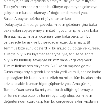
olamayız, halkın karşısında olamayız. Biz yerli ve milliysek,
Türkiye'nin sınırları dışından bu ülkeye operasyon çekmeye
çalışanların kuklası olamayız." değerlendirmesini yaptı.
Bakan Albayrak, sözlerini şöyle tamamladı:
"Dolayısıyla tüm bu çerçevede, milletin gözünün içine baka
baka yalan söyleyemeyiz, milletin gözünün içine baka baka
iftira atamayız, milletin gözünün içine baka baka tüm bu
çerçevede bu aşk ve bu sevdadan uzak duramayız. 15
Temmuz bize şunu gösterdi ki bu millet, bu bölge ve küresel
süreçte büyük bir kıyamet senaryosuyla, 100 sene sonra
büyük bir kurtuluş savaşıyla bir kez daha karşı karşıyadır.
Tüm milletime sesleniyorum: Bu ülkenin başında gerek
Cumhurbaşkanıyla gerek iktidarıyla yerli ve milli, sapına kadar
sapasağlam bir iktidar vardır. Allah bu milleti tüm bu alanlarda
aziz kılacaktır, bundan hiçbir şüphemiz yok. Ama gün, 15
Temmuz'dan sonra 80 milyonun idrak ettiğini göremeyip,
birilerine maşa olup, birilerinin oyuncağı olup, bu milletin
değerlerinden uzak kalıp tüm bu çerçevede aklını, vicdanını