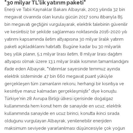
"30 milyar TL'lik yatırım paketi"
Enerji ve Tabii Kaynaklar Bakanı Albayrak, 2003 yılında 32 bin
megavat civarında olan kurulu gücün 2017 sonu itibarıyla 85
bin megavatı geçtiğini vurgulayarak, elektrik talebinin güvenilir
ve kesintisiz bir şekilde sağlanması noktasında 2016-2020 yılı
yatırımı kapsamında iletim altyapısına 30 milyar liralık yatırım
paketi açıkladıklarını hatırlattı. Bugüne kadar bu 30 milyarlık
beş yıllık planın, 5,1 milyar lirası iletim, 8 milyar lirası dağıtım
altyapısı olmak üzere 13,1 milyar liralık kısmının tamamlandığını
ifade eden Albayrak, "Yatırımlar sayesinde temmuz ayında
elektrik sisteminde 47 bin 660 megavat puant yüküyle
gerçekleşen tüm zamanların rekoru, herhangi bir kısıntıya ve
kesintiye maruz kalmadan gerçekleşmiştir." diye konuştu.
Türkiye'nin 28 Avrupa Birliği ülkesi içerisinde doğalgaz
kullanımında hem konut hem de sanayide en ucuz, elektrik
kullanımında sanayide en ucuz birinci, konutta ikinci sırada
olduğunu vurgulayan Albayrak, yenilenebilir enerjiden
maksimum seviyede yararlanılması düşüncesiyle çok yoğun