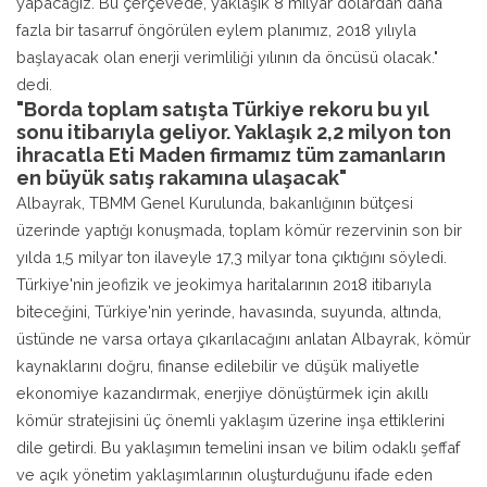
yapacağız. Bu çerçevede, yaklaşık 8 milyar dolardan daha
fazla bir tasarruf öngörülen eylem planımız, 2018 yılıyla
başlayacak olan enerji verimliliği yılının da öncüsü olacak."
dedi.
"Borda toplam satışta Türkiye rekoru bu yıl
sonu itibarıyla geliyor. Yaklaşık 2,2 milyon ton
ihracatla Eti Maden firmamız tüm zamanların
en büyük satış rakamına ulaşacak"
Albayrak, TBMM Genel Kurulunda, bakanlığının bütçesi
üzerinde yaptığı konuşmada, toplam kömür rezervinin son bir
yılda 1,5 milyar ton ilaveyle 17,3 milyar tona çıktığını söyledi.
Türkiye'nin jeofizik ve jeokimya haritalarının 2018 itibarıyla
biteceğini, Türkiye'nin yerinde, havasında, suyunda, altında,
üstünde ne varsa ortaya çıkarılacağını anlatan Albayrak, kömür
kaynaklarını doğru, finanse edilebilir ve düşük maliyetle
ekonomiye kazandırmak, enerjiye dönüştürmek için akıllı
kömür stratejisini üç önemli yaklaşım üzerine inşa ettiklerini
dile getirdi. Bu yaklaşımın temelini insan ve bilim odaklı şeffaf
ve açık yönetim yaklaşımlarının oluşturduğunu ifade eden