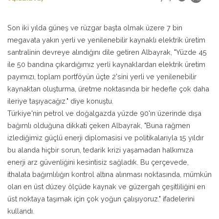
Son iki yılda güneş ve rüzgar başta olmak üzere 7 bin
megavata yakın yerli ve yenilenebilir kaynaklı elektrik üretim
santralinin devreye alındığını dile getiren Albayrak, "Yüzde 45
ile 50 bandına çıkardığımız yerli kaynaklardan elektrik üretim
payımızı, toplam portföyün üçte 2'sini yerli ve yenilenebilir
kaynaktan oluşturma, üretme noktasında bir hedefle çok daha
ileriye taşıyacağız." diye konuştu.
Türkiye'nin petrol ve doğalgazda yüzde 90'ın üzerinde dışa
bağımlı olduğuna dikkati çeken Albayrak, "Buna rağmen
izlediğimiz güçlü enerji diplomasisi ve politikalarıyla 15 yıldır
bu alanda hiçbir sorun, tedarik krizi yaşamadan halkımıza
enerji arz güvenliğini kesintisiz sağladık. Bu çerçevede,
ithalata bağımlılığın kontrol altına alınması noktasında, mümkün
olan en üst düzey ölçüde kaynak ve güzergah çeşitliliğini en
üst noktaya taşımak için çok yoğun çalışıyoruz." ifadelerini
kullandı.