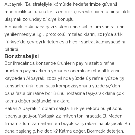
Albayrak, "Bu stratejiyle kömürde hedeflerimize güvenli
madencilik kültürünü tesis ederek çevreyle uyumlu bir şekilde
ulaşmak zorundayız." diye konuştu.
Albayrak, eski baca gazı sistemlerine sahip tüm santrallerin
yenilenmesiyle ilgili protokolü imzaladıklarını, 2019'da artık
Türkiye'de çevreyi kirleten eski hiçbir santral kalmayacağını
bildirdi.
Bor stratejisi
Bor ihracatında konsantre ürünlerin payını azaltıp rafine
ürünlerin payını artırma yönünde önemli adımlar attıklarını
kaydeden Albayrak, 2002 yılında yüzde 65 rafine, yüzde 35
konsantre ürün olan satış kompozisyonunu yüzde 97'den
daha fazla bir rafine bor ürünü noktasına taşıyarak daha çok
katma değer sağlandığını aktardı.
Bakan Albayrak, "Toplam satışta Türkiye rekoru bu yıl sonu
itibarıyla geliyor. Yaklaşık 2,2 milyon ton ihracatla Eti Maden
firmamız tüm zamanların en büyük satış rakamına ulaşacak. Bu
daha başlangıç. Ne dedik? Katma değer. Bormatik deterjan,