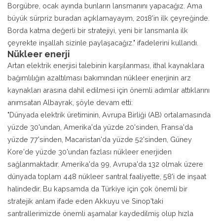
Borgübre, ocak ayında bunların lansmanını yapacağız. Ama
büyük sürpriz buradan açıklamayayım, 2018'in ilk çeyreğinde.
Borda katma değerli bir stratejiyi, yeni bir lansmanla ilk
çeyrekte inşallah sizinle paylaşacağız." ifadelerini kullandı.
Nükleer enerji
Artan elektrik enerjisi talebinin karşılanması, ithal kaynaklara
bağımlılığın azaltılması bakımından nükleer enerjinin arz
kaynakları arasına dahil edilmesi için önemli adımlar attıklarını
anımsatan Albayrak, şöyle devam etti:
"Dünyada elektrik üretiminin, Avrupa Birliği (AB) ortalamasında
yüzde 30'undan, Amerika'da yüzde 20'sinden, Fransa'da
yüzde 77'sinden, Macaristan'da yüzde 52'sinden, Güney
Kore'de yüzde 30'undan fazlası nükleer enerjiden
sağlanmaktadır. Amerika'da 99, Avrupa'da 132 olmak üzere
dünyada toplam 448 nükleer santral faaliyette, 58'i de inşaat
halindedir. Bu kapsamda da Türkiye için çok önemli bir
stratejik anlam ifade eden Akkuyu ve Sinop'taki
santrallerimizde önemli aşamalar kaydedilmiş olup hızla