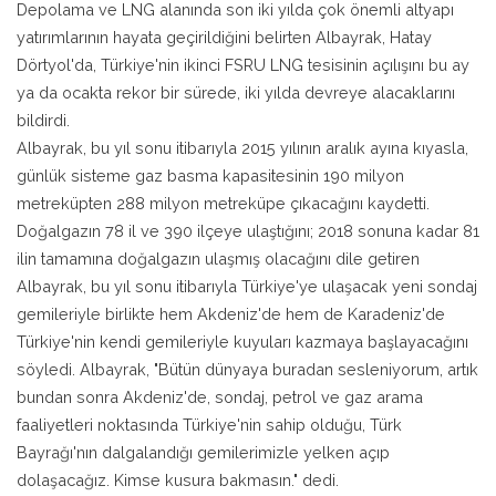
Depolama ve LNG alanında son iki yılda çok önemli altyapı
yatırımlarının hayata geçirildiğini belirten Albayrak, Hatay
Dörtyol'da, Türkiye'nin ikinci FSRU LNG tesisinin açılışını bu ay
ya da ocakta rekor bir sürede, iki yılda devreye alacaklarını
bildirdi.
Albayrak, bu yıl sonu itibarıyla 2015 yılının aralık ayına kıyasla,
günlük sisteme gaz basma kapasitesinin 190 milyon
metreküpten 288 milyon metreküpe çıkacağını kaydetti.
Doğalgazın 78 il ve 390 ilçeye ulaştığını; 2018 sonuna kadar 81
ilin tamamına doğalgazın ulaşmış olacağını dile getiren
Albayrak, bu yıl sonu itibarıyla Türkiye'ye ulaşacak yeni sondaj
gemileriyle birlikte hem Akdeniz'de hem de Karadeniz'de
Türkiye'nin kendi gemileriyle kuyuları kazmaya başlayacağını
söyledi. Albayrak, "Bütün dünyaya buradan sesleniyorum, artık
bundan sonra Akdeniz'de, sondaj, petrol ve gaz arama
faaliyetleri noktasında Türkiye'nin sahip olduğu, Türk
Bayrağı'nın dalgalandığı gemilerimizle yelken açıp
dolaşacağız. Kimse kusura bakmasın." dedi.