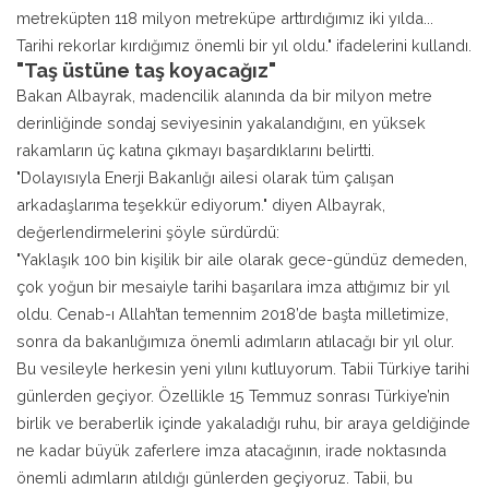
metreküpten 118 milyon metreküpe arttırdığımız iki yılda...
Tarihi rekorlar kırdığımız önemli bir yıl oldu." ifadelerini kullandı.
"Taş üstüne taş koyacağız"
Bakan Albayrak, madencilik alanında da bir milyon metre
derinliğinde sondaj seviyesinin yakalandığını, en yüksek
rakamların üç katına çıkmayı başardıklarını belirtti.
"Dolayısıyla Enerji Bakanlığı ailesi olarak tüm çalışan
arkadaşlarıma teşekkür ediyorum." diyen Albayrak,
değerlendirmelerini şöyle sürdürdü:
"Yaklaşık 100 bin kişilik bir aile olarak gece-gündüz demeden,
çok yoğun bir mesaiyle tarihi başarılara imza attığımız bir yıl
oldu. Cenab-ı Allah’tan temennim 2018’de başta milletimize,
sonra da bakanlığımıza önemli adımların atılacağı bir yıl olur.
Bu vesileyle herkesin yeni yılını kutluyorum. Tabii Türkiye tarihi
günlerden geçiyor. Özellikle 15 Temmuz sonrası Türkiye’nin
birlik ve beraberlik içinde yakaladığı ruhu, bir araya geldiğinde
ne kadar büyük zaferlere imza atacağının, irade noktasında
önemli adımların atıldığı günlerden geçiyoruz. Tabii, bu