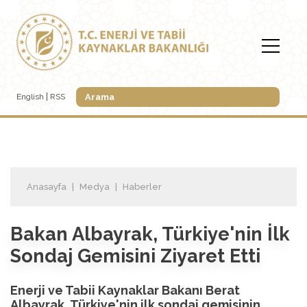
English
RSS
Anasayfa
Medya
Haberler
Bakan Albayrak, Türkiye'nin İlk
Sondaj Gemisini Ziyaret Etti
Enerji ve Tabii Kaynaklar Bakanı Berat
Albayrak, Türkiye'nin ilk sondaj gemisinin