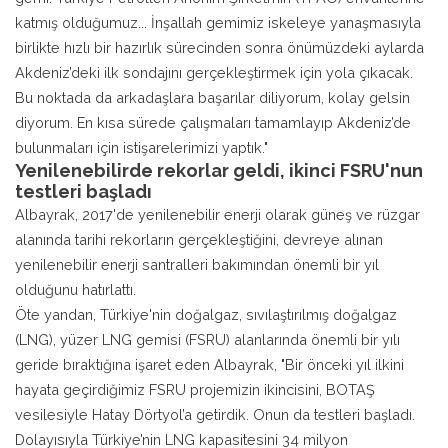
katmış olduğumuz... İnşallah gemimiz iskeleye yanaşmasıyla
birlikte hızlı bir hazırlık sürecinden sonra önümüzdeki aylarda
Akdeniz’deki ilk sondajını gerçekleştirmek için yola çıkacak.
Bu noktada da arkadaşlara başarılar diliyorum, kolay gelsin
diyorum. En kısa sürede çalışmaları tamamlayıp Akdeniz’de
bulunmaları için istişarelerimizi yaptık."
Yenilenebilirde rekorlar geldi, ikinci FSRU'nun
testleri başladı
Albayrak, 2017'de yenilenebilir enerji olarak güneş ve rüzgar
alanında tarihi rekorların gerçekleştiğini, devreye alınan
yenilenebilir enerji santralleri bakımından önemli bir yıl
olduğunu hatırlattı.
Öte yandan, Türkiye'nin doğalgaz, sıvılaştırılmış doğalgaz
(LNG), yüzer LNG gemisi (FSRU) alanlarında önemli bir yılı
geride bıraktığına işaret eden Albayrak, "Bir önceki yıl ilkini
hayata geçirdiğimiz FSRU projemizin ikincisini, BOTAŞ
vesilesiyle Hatay Dörtyol’a getirdik. Onun da testleri başladı.
Dolayısıyla Türkiye’nin LNG kapasitesini 34 milyon