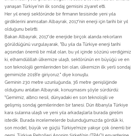
yanaşan Türkiye'nin ilk sondaj gemisini ziyaret etti.
Her yıl enerji sektöründe bir firmanın tesisinde yeni yıla
girdiklerini anımsatan Albayrak, 2017'nin enerji için tarihi bir yıl
olduğunu belirtti.
Bakan Albayrak, 2017'de enerjide birçok alanda rekorların
görüldüğünü vurgulayarak, "Bu yıla da Türkiye enerji tarihi
açısından önemli bir milat olan, bu yıl içinde sözünü verdiğimiz
ki, elhamdülillah ülkemize ulaştı, sektörünün en büyüğü ve en
son teknolojili gemilerinden biri olan, ülkemizin ilk yerli sondaj
gemimizle 2018’e giriyoruz." diye konuştu.
Geminin 230 metre uzunluğunda, 36 metre genişliğinde
olduğunu anlatan Albayrak, konuşmasını şöyle sürdürdü:
"Gemimiz, altıncı nesil, dünyadaki en son teknolojili ve
gelişmiş sondaj gemilerinden bir tanesi. Dün itibarıyla Türkiye
kara sularına ulaştı ve yeni yıla arkadaşlarla burada girelim
istedik. Burada incelemelerde bulunduğumuzda gördük ki,
son model, büyük ve güçlü Türkiye’mize yakışır çok önemli bir
gemi. Türkiye Petrolleri Anonim Şirketi’nin (TPAO) envanterine