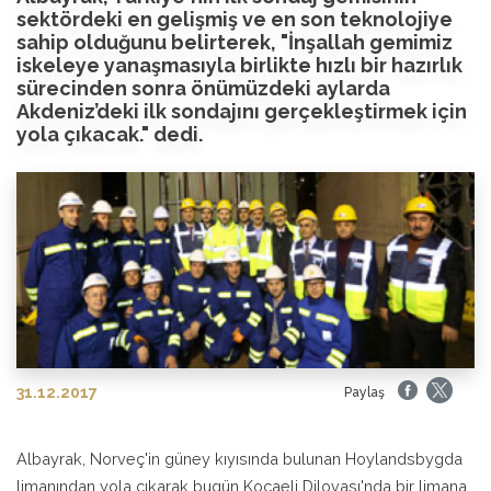
sektördeki en gelişmiş ve en son teknolojiye
sahip olduğunu belirterek, "İnşallah gemimiz
iskeleye yanaşmasıyla birlikte hızlı bir hazırlık
sürecinden sonra önümüzdeki aylarda
Akdeniz’deki ilk sondajını gerçekleştirmek için
yola çıkacak." dedi.
31.12.2017
Paylaş
Albayrak, Norveç'in güney kıyısında bulunan Hoylandsbygda
limanından yola çıkarak bugün Kocaeli Dilovası'nda bir limana