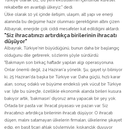
rekabette en avantajlı ülkeyiz." dedi.
Ülke olarak 10 yıl içinde iletişim, ulaşım, alt yapı ve enerji
alanında bu değişime hazır olunması gerektiğinin altını çizen
Albayrak, enerjide çok ciddi mesafeler kat edildiğini aktardı.
"Siz ihracatınızı artırdıkça birilerinin ihracatı
düşüyor"
Albayrak, Türkiye'nin büyüdüğünü, bunun daha bir başlangıç
olduğunu dile getirerek, sözlerini şöyle sürdürdü:
"Bakmayın son birkaç haftadır yapılan algı operasyonuna.
Onlar önemli değil, 24 Haziran'a yönelik. Şu, gayet iyi biliniyor
ki, 25 Haziran'da başka bir Türkiye var. Daha güçlü, hızlı karar
alan, sonuç odaklı ve büyüme endeksli yek vücut bir Türkiye
var. İşte bu süreçte, özellikle ekonomik alanda birileri kusura
bakıyor artık, 'bakmasın' diyoruz ama yapacak bir şey yok.
Ortada bir pasta var. İhracat piyasası ve pazarı var. Siz
ihracatınızı artırdıkça birilerinin ihracatı düşüyor. O ihracatı
düşen, malını satamayan ülkelerin firmaları, ülkelerine şikayet
edip, en basit ticari ahlak söylemiyle, kıskançlık duyuyor