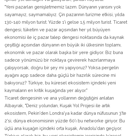
"Yeni pazarları genişletmemiz lazım. Dünyanın yarısını yok
sayamayız, saymamalıyız. Çin pazarının turizme etkisi, yılda
130-140 milyon turist. Yüzde 1'i gelse 1,5 milyon turist. Ticaret
dengesi, tüketim ve pazar açısından her yıl büyüyen
ekonomisi ile iç pazar talep dengesi noktasında da kaynak
çeşitliği açısından dünyanın en büyük iki ülkesinin toplamı,
ekonomik ve pazar olarak başka bir yere gidiyor. Biz buna
sadece yönümüzü bir noktaya çevirerek hazırlanmaya
çalışıyorsak, doğru bir şey mi yapıyoruz? Yoksa pergelin
ayağını açıp sadece daha güçlü bir hazırlık sürecine mi
bakıyoruz? Türkiye, bu küresel ekosistem içindeki yeni
kaymaların en kritik kuşağında yer alıyor."
Ticaret dengesinin ve ana yollarının değiştiğini anlatan
Albayrak, "Deniz yolundan, Kuşak Yol Projesi ile artık
ekosistem, Pekin'den Londra'ya kadar dünya nüfusunun 3'te
2'si, dünya ekonomisinin yüzde 60'ı bu networke giriyor. Bu
üçlü ana kuşağın içindeki orta kuşak, Anadolu'dan geçiyor.
Türkiye olarak biz, bu yeni ekosistemin içerisinde küresel