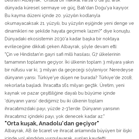
dünyada küresel sermaye ve güç, Batı'dan Doğu'ya kayıyor.
Bu kayma düzeni içinde 20. yüzyılın kodlarıyla
okumayacaksak 21. yüzyılı, bu yüzyılın eşiğinde yeni denge ve
dinamikleri ne şekilde hayata geçirmek lazım?" diye konuştu.
Dünyadaki ekosistemin 2030'a kadar başka bir noktaya
evrileceğine dikkati çeken Albayrak, şöyle devam etti:
"Çin ve Hindistan'ın gayri safi milli hasılası, G7 ülkelerinin
tamamının toplamını geçiyor. İki ülkenin toplam 3 milyara yakın
bir nüfusu var ki, 3 milyarı da geçeceği söyleniyor. Neredeyse
dünyanın yarısı. Türkiye'ye düşen ne burada? Türkiye'de 2018,
rekorlarla başladı. İhracatta 161 milyarı geçtik. Üretim, yeni
kaynak ve pazar çeşitliliğine dayalı bu büyüme içinde
'dünyanın yarısı' dediğimiz bu iki ülkenin toplam
ihracatımızdaki payı, yüzde 2-3'lerde. Dünyanın yarısının
ihracatımız içindeki payı, yok denecek kadar az."
"Orta kuşak, Anadolu'dan geçiyor"
Albayrak, AB ile ticaret ve ihracat anlamında büyüyen bir ilişki
içinde yol alındığını vurgulayarak, şunları kaydetti: