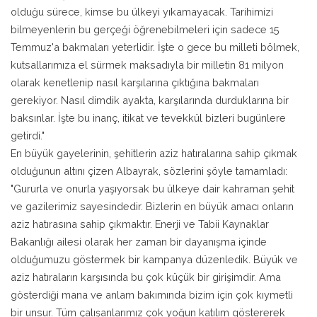
olduğu sürece, kimse bu ülkeyi yıkamayacak. Tarihimizi
bilmeyenlerin bu gerçeği öğrenebilmeleri için sadece 15
Temmuz'a bakmaları yeterlidir. İşte o gece bu milleti bölmek,
kutsallarımıza el sürmek maksadıyla bir milletin 81 milyon
olarak kenetlenip nasıl karşılarına çıktığına bakmaları
gerekiyor. Nasıl dimdik ayakta, karşılarında durduklarına bir
baksınlar. İşte bu inanç, itikat ve tevekkül bizleri bugünlere
getirdi."
En büyük gayelerinin, şehitlerin aziz hatıralarına sahip çıkmak
olduğunun altını çizen Albayrak, sözlerini şöyle tamamladı:
"Gururla ve onurla yaşıyorsak bu ülkeye dair kahraman şehit
ve gazilerimiz sayesindedir. Bizlerin en büyük amacı onların
aziz hatırasına sahip çıkmaktır. Enerji ve Tabii Kaynaklar
Bakanlığı ailesi olarak her zaman bir dayanışma içinde
olduğumuzu göstermek bir kampanya düzenledik. Büyük ve
aziz hatıraların karşısında bu çok küçük bir girişimdir. Ama
gösterdiği mana ve anlam bakımında bizim için çok kıymetli
bir unsur. Tüm çalışanlarımız çok yoğun katılım göstererek