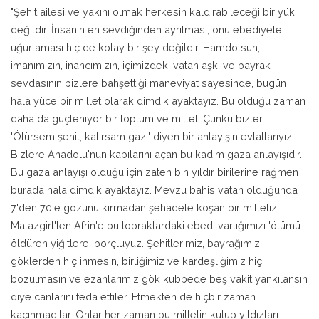
"Şehit ailesi ve yakını olmak herkesin kaldırabileceği bir yük
değildir. İnsanın en sevdiğinden ayrılması, onu ebediyete
uğurlaması hiç de kolay bir şey değildir. Hamdolsun,
imanımızın, inancımızın, içimizdeki vatan aşkı ve bayrak
sevdasının bizlere bahşettiği maneviyat sayesinde, bugün
hala yüce bir millet olarak dimdik ayaktayız. Bu olduğu zaman
daha da güçleniyor bir toplum ve millet. Çünkü bizler
'Ölürsem şehit, kalırsam gazi' diyen bir anlayışın evlatlarıyız.
Bizlere Anadolu'nun kapılarını açan bu kadim gaza anlayışıdır.
Bu gaza anlayışı olduğu için zaten bin yıldır birilerine rağmen
burada hala dimdik ayaktayız. Mevzu bahis vatan olduğunda
7'den 70'e gözünü kırmadan şehadete koşan bir milletiz.
Malazgirt'ten Afrin'e bu topraklardaki ebedi varlığımızı 'ölümü
öldüren yiğitlere' borçluyuz. Şehitlerimiz, bayrağımız
göklerden hiç inmesin, birliğimiz ve kardeşliğimiz hiç
bozulmasın ve ezanlarımız gök kubbede beş vakit yankılansın
diye canlarını feda ettiler. Etmekten de hiçbir zaman
kaçınmadılar. Onlar her zaman bu milletin kutup yıldızları