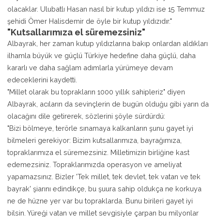
olacaklar. Ulubatlı Hasan nasıl bir kutup yıldızı ise 15 Temmuz
şehidi Ömer Halisdemir de öyle bir kutup yıldızıdır."
"Kutsallarımıza el süremezsiniz"
Albayrak, her zaman kutup yıldızlarına bakıp onlardan aldıkları
ilhamla büyük ve güçlü Türkiye hedefine daha güçlü, daha
kararlı ve daha sağlam adımlarla yürümeye devam
edeceklerini kaydetti.
"Millet olarak bu toprakların 1000 yıllık sahipleriz" diyen
Albayrak, acıların da sevinçlerin de bugün olduğu gibi yarın da
olacağını dile getirerek, sözlerini şöyle sürdürdü:
"Bizi bölmeye, terörle sınamaya kalkanların şunu gayet iyi
bilmeleri gerekiyor: Bizim kutsallarımıza, bayrağımıza,
topraklarımıza el süremezsiniz. Milletimizin birliğine kast
edemezsiniz. Topraklarımızda operasyon ve ameliyat
yapamazsınız. Bizler 'Tek millet, tek devlet, tek vatan ve tek
bayrak' şiarını edindikçe, bu şuura sahip oldukça ne korkuya
ne de hüzne yer var bu topraklarda. Bunu birileri gayet iyi
bilsin. Yüreği vatan ve millet sevgisiyle çarpan bu milyonlar