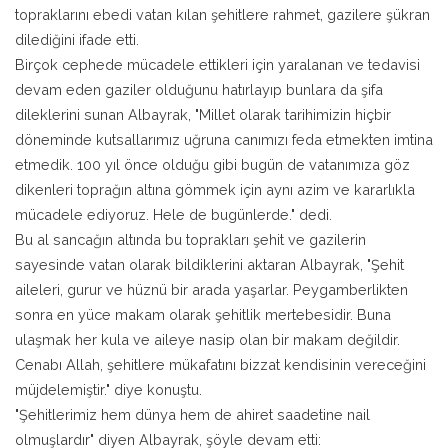
topraklarını ebedi vatan kılan şehitlere rahmet, gazilere şükran
dilediğini ifade etti.
Birçok cephede mücadele ettikleri için yaralanan ve tedavisi
devam eden gaziler olduğunu hatırlayıp bunlara da şifa
dileklerini sunan Albayrak, "Millet olarak tarihimizin hiçbir
döneminde kutsallarımız uğruna canımızı feda etmekten imtina
etmedik. 100 yıl önce olduğu gibi bugün de vatanımıza göz
dikenleri toprağın altına gömmek için aynı azim ve kararlıkla
mücadele ediyoruz. Hele de bugünlerde." dedi.
Bu al sancağın altında bu toprakları şehit ve gazilerin
sayesinde vatan olarak bildiklerini aktaran Albayrak, "Şehit
aileleri, gurur ve hüznü bir arada yaşarlar. Peygamberlikten
sonra en yüce makam olarak şehitlik mertebesidir. Buna
ulaşmak her kula ve aileye nasip olan bir makam değildir.
Cenabı Allah, şehitlere mükafatını bizzat kendisinin vereceğini
müjdelemiştir." diye konuştu.
"Şehitlerimiz hem dünya hem de ahiret saadetine nail
olmuşlardır" diyen Albayrak, şöyle devam etti: