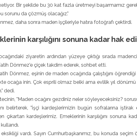
üketiyor. Bir şekilde bu 30 kat fazla üretmeyi başarmamız gere
bu sorunu da çözmüş olacağız."
nmez, daha sonra maden işçileriyle hatıra fotoğrafı çektirdi.
lerinin karşılığını sonuna kadar hak edi
cağındaki ziyaretin ardından yüzeye çıktığı sırada madenci 
atih Dönmez'e çiçek takdim ederek, sohbet etti.
tih Dönmez, eşinin de maden ocağında çalıştığını öğrendiği Yı
ikte ocağa inin. Çok esprili olmaz belki ama evlilik yıl dönümü
." dedi.
tecinin, "Maden ocağını gezdiniz neler söyleyeceksiniz? soru
ını belirterek, "İşçi kardeşlerimizin bugün sofralarına iştirak
 çıkartan kardeşlerimiz. Emeklerinin karşılığını sonuna kad
 kullandı.
 eksikliği vardı. Sayın Cumhurbaşkanımız, bu konuda seçim ö