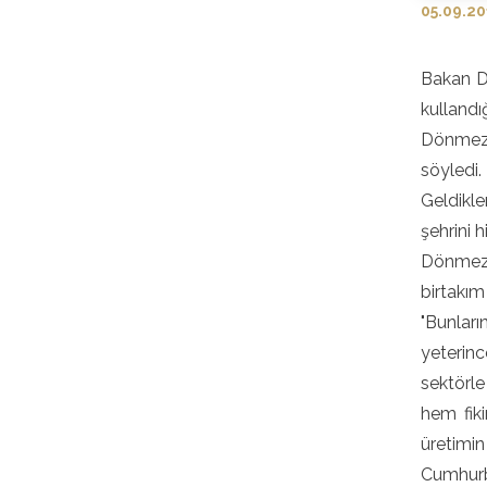
05.09.2
Bakan D
kullandı
Dönmez,
söyledi.
Geldikle
şehrini h
Dönmez,
birtakım
"Bunlar
yeterinc
sektörle
hem fiki
üretimi
Cumhurb