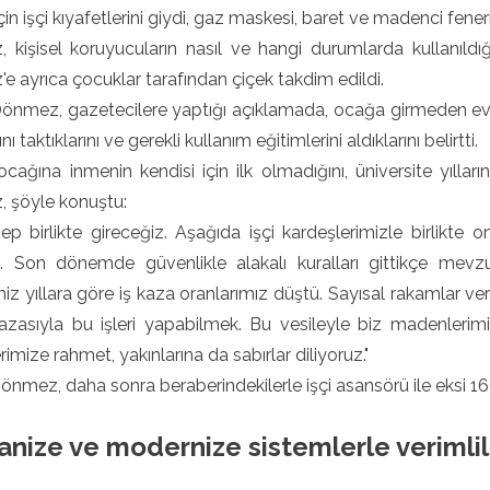
çin işçi kıyafetlerini giydi, gaz maskesi, baret ve madenci fener
kişisel koruyucuların nasıl ve hangi durumlarda kullanıldığın
 ayrıca çocuklar tarafından çiçek takdim edildi.
önmez, gazetecilere yaptığı açıklamada, ocağa girmeden evv
nı taktıklarını ve gerekli kullanım eğitimlerini aldıklarını belirtti.
ağına inmenin kendisi için ilk olmadığını, üniversite yılları
 şöyle konuştu:
ep birlikte gireceğiz. Aşağıda işçi kardeşlerimizle birlikte o
k. Son dönemde güvenlikle alakalı kuralları gittikçe mevzua
iz yıllara göre iş kaza oranlarımız düştü. Sayısal rakamlar ve
 kazasıyla bu işleri yapabilmek. Bu vesileyle biz madenlerim
rimize rahmet, yakınlarına da sabırlar diliyoruz."
nmez, daha sonra beraberindekilerle işçi asansörü ile eksi 160
nize ve modernize sistemlerle verimliliğ