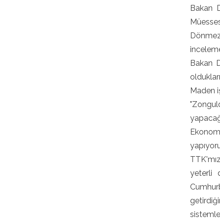
Bakan D
Müessesi
Dönmez 
inceleme
Bakan D
oldukları
Maden iş
"Zonguld
yapacağ
Ekonomi
yapıyoru
TTK'mız 
yeterli
Cumhurb
getirdiğ
sistemle