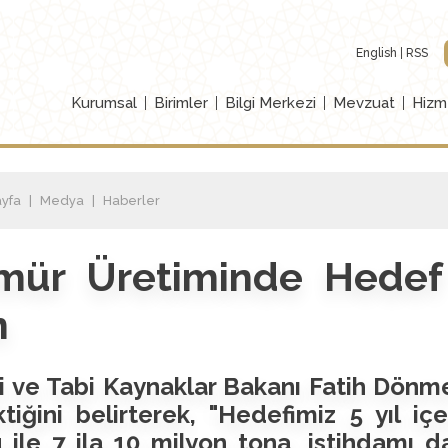
English
RSS
Kurumsal
Birimler
Bilgi Merkezi
Mevzuat
Hizm
yfa
Medya
Haberler
mür Üretiminde Hedef 
n
i ve Tabi Kaynaklar Bakanı Fatih Dönme
tiğini belirterek, "Hedefimiz 5 yıl iç
ile 7 ila 10 milyon tona, istihdamı da