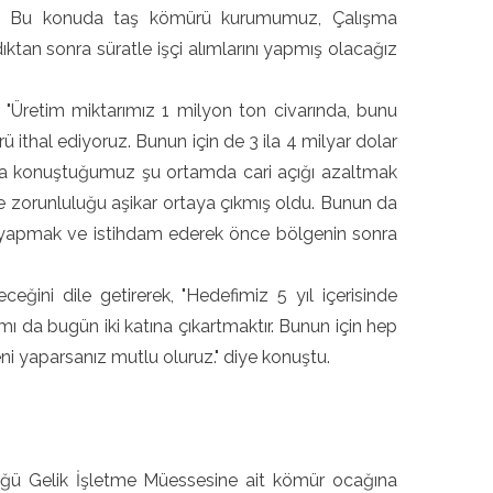
ktır. Bu konuda taş kömürü kurumumuz, Çalışma
ıktan sonra süratle işçi alımlarını yapmış olacağız
"Üretim miktarımız 1 milyon ton civarında, bunu
ü ithal ediyoruz. Bunun için de 3 ila 4 milyar dolar
kça konuştuğumuz şu ortamda cari açığı azaltmak
e zorunluluğu aşikar ortaya çıkmış oldu. Bunun da
ık yapmak ve istihdam ederek önce bölgenin sonra
ini dile getirerek, "Hedefimiz 5 yıl içerisinde
mı da bugün iki katına çıkartmaktır. Bunun için hep
eni yaparsanız mutlu oluruz." diye konuştu.
ğü Gelik İşletme Müessesine ait kömür ocağına