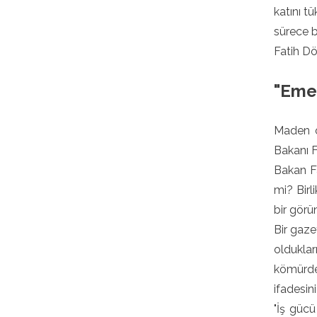
katını t
sürece 
Fatih Dö
"Emek
Maden o
Bakanı F
Bakan Fa
mi? Birl
bir görün
Bir gaze
olduklar
kömürden
ifadesini
"İş gücü