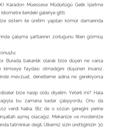
TK) Karadon Müessese Müdürlüğü Gelik İşletme
lometre ilerideki galeriye gitti.
ize sistem ile üretim yapılan kömür damarında
da çalışma şartlarının zorluğunu fiilen görmüş
konuştu:
iyor. Burada bakanlık olarak bize düşen ne varsa
ce kimseye faydası olmadığını düşünen insanız.
risinde mevzuat, denetleme adına ne gerekiyorsa
diseler bize nasip oldu diyelim. Yeterli mi? Hala
ynağıyla bu zamana kadar çalışıyordu. Onu da
z verdi halka. Biz de o sözün gereğini yerine
da inşallah aşmış olacağız. Mekanize ve modernize
lında tatminkar değil. Ülkemiz sizin ürettiğinizin 30