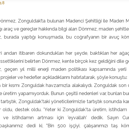
018
önmez, Zonguldak’ta bulunan Madenci Şehitliği ile Maden Müz
ğı araç ve gereçler hakkında bilgi alan Dönmez, maden şehitleri 
 burada yaptığı konuşmada, bu coğrafyanın bir avuç kömü
ri andan itibaren dokundukları her şeyde, baktıkları her ağ
issettiklerini belirten Dönmez, kente birçok kez geldiğini dile ge
 geçen yıl milli enerji maden politikası kapsamında yerli 
 projeler ve hedefler açıkladıklarını hatırlatarak, şöyle konuştu:
ın bir kısmı Zonguldak havzamızla alakalıydı. Zonguldak son
e üretim yapamıyorduk. Bunun çeşitli nedenleri var, bunları bura
 tartıştık, Zonguldak'taki yöneticilerimizle tartıştık sonunda ka
r oldu, destek oldu. 'Yeter ki Zonguldak'ta üretim, istihdam a
n ve istihdamın artması için 'eyvallah' dedik. Sayın 
aşkanımız dedi ki, "Bin 500 işçiyi, çalışanımızı taş kö