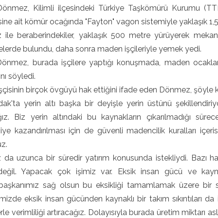
önmez, Kilimli ilçesindeki Türkiye Taşkömürü Kurumu (T
ne ait kömür ocağında "Fayton" vagon sistemiyle yaklaşık 1,5 ki
ile beraberindekiler, yaklaşık 500 metre yürüyerek mekan
lerde bulundu, daha sonra maden işçileriyle yemek yedi.
önmez, burada işçilere yaptığı konuşmada, maden ocakların
nı söyledi.
çisinin birçok övgüyü hak ettiğini ifade eden Dönmez, şöyle 
ak'ta yerin altı başka bir deyişle yerin üstünü şekillendir
ız. Biz yerin altındaki bu kaynakların çıkarılmadığı süre
ye kazandırılması için de güvenli madencilik kuralları içe
z.
da uzunca bir süredir yatırım konusunda istekliydi. Bazı ha
 değil. Yapacak çok işimiz var. Eksik insan gücü ve ka
aşkanımız sağ olsun bu eksikliği tamamlamak üzere bir sö
imizde eksik insan gücünden kaynaklı bir takım sıkıntıları 
rle verimliliği artıracağız. Dolayısıyla burada üretim miktarı as