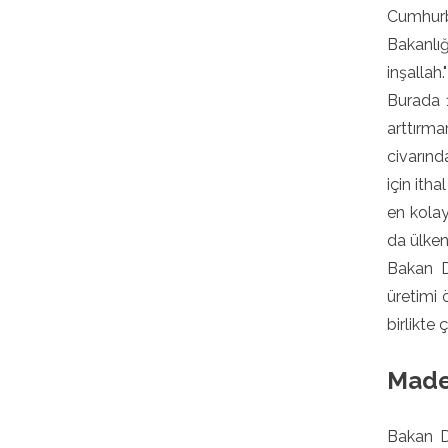
Cumhurb
Bakanlığ
inşallah."
Burada 
arttırma
civarın
için ith
en kolay
da ülken
Bakan D
üretimi 
birlikte
Made
Bakan D