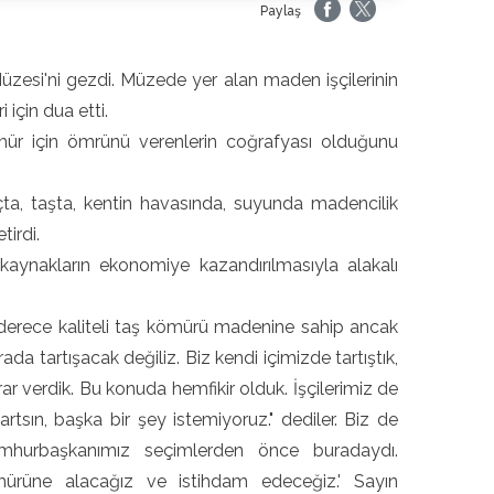
Paylaş
esi'ni gezdi. Müzede yer alan maden işçilerinin
için dua etti.
r için ömrünü verenlerin coğrafyası olduğunu
açta, taşta, kentin havasında, suyunda madencilik
tirdi.
kaynakların ekonomiye kazandırılmasıyla alakalı
 derece kaliteli taş kömürü madenine sahip ancak
da tartışacak değiliz. Biz kendi içimizde tartıştık,
rar verdik. Bu konuda hemfikir olduk. İşçilerimiz de
rtsın, başka bir şey istemiyoruz." dediler. Biz de
Cumhurbaşkanımız seçimlerden önce buradaydı.
mürüne alacağız ve istihdam edeceğiz.' Sayın