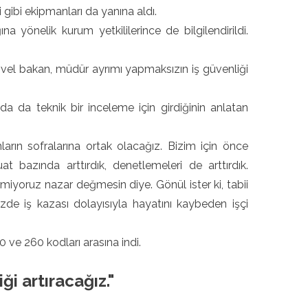
i gibi ekipmanları da yanına aldı.
a yönelik kurum yetkililerince de bilgilendirildi.
el bakan, müdür ayrımı yapmaksızın iş güvenliği
nda da teknik bir inceleme için girdiğinin anlatan
nların sofralarına ortak olacağız. Bizim için önce
t bazında arttırdık, denetlemeleri de arttırdık.
rmiyoruz nazar değmesin diye. Gönül ister ki, tabii
izde iş kazası dolayısıyla hayatını kaybeden işçi
 ve 260 kodları arasına indi.
i artıracağız."