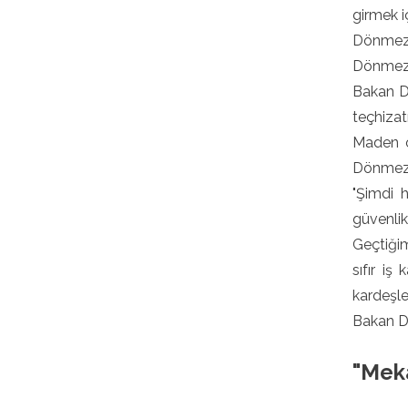
girmek i
Dönmez, 
Dönmez'e
Bakan D
teçhizatı
Maden oc
Dönmez,
"Şimdi h
güvenli
Geçtiğim
sıfır iş
kardeşle
Bakan Dö
"Meka