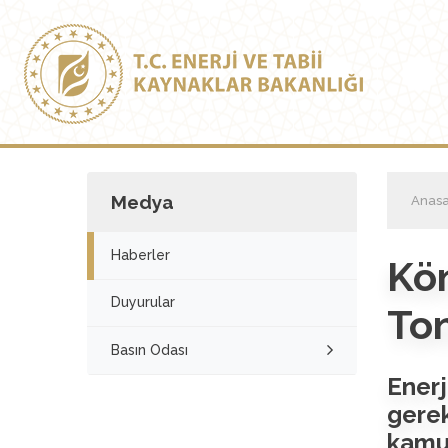
Medya
Anasa
Haberler
Kö
Duyurular
To
Basın Odası
Enerj
gerek
kamu 