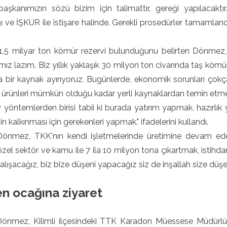
aşkanımızın sözü bizim için talimattır, gereği yapılaca
ı ve İŞKUR ile istişare halinde. Gerekli prosedürler tamamland
1,5 milyar ton kömür rezervi bulunduğunu belirten Dönmez, 
mız lazım. Biz yıllık yaklaşık 30 milyon ton civarında taş kömür
da bir kaynak ayırıyoruz. Bugünlerde, ekonomik sorunları ço
al ürünleri mümkün olduğu kadar yerli kaynaklardan temin etm
 yöntemlerden birisi tabii ki burada yatırım yapmak, hazırl
in kalkınması için gerekenleri yapmak." ifadelerini kullandı.
önmez, TKK'nın kendi işletmelerinde üretimine devam edeceğ
özel sektör ve kamu ile 7 ila 10 milyon tona çıkartmak, istihda
 çalışacağız, biz bize düşeni yapacağız siz de inşallah size düş
n ocağına ziyaret
önmez, Kilimli ilçesindeki TTK Karadon Müessese Müdürlü