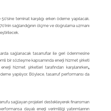
e 50’sine teminat karşılığı erken ödeme yapılacak.
70’inin sağlandığının ölçme ve doğrulama uzmanı
ştirilecek.
 yıllarda sağlanacak tasarruflar ile geri ödenmesine
emli bir sözleşme kapsamında enerji hizmet şirketi
nerji hizmet şirketleri tarafından karşılanırken
,
deme yapılıyor. Böylece, tasarruf performansı da
asarrufu sağlayan projeleri destekleyerek finansman
rformansa dayalı enerji verimliliği yatırımlarının