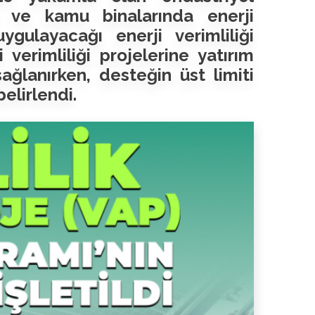
arı ve kamu binalarında enerji
gulayacağı enerji verimliliği
 verimliliği projelerine yatırım
ğlanırken, desteğin üst limiti
belirlendi.