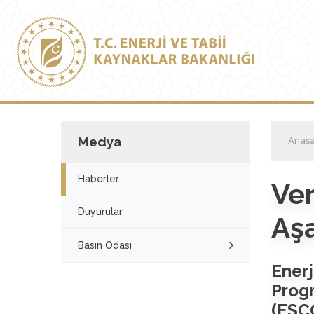
Medya
Anasa
Haberler
Ver
Duyurular
Aş
Basın Odası
Ener
Progr
(ESC