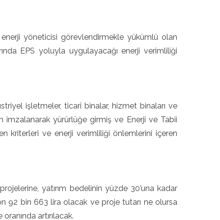
k enerji yöneticisi görevlendirmekle yükümlü olan
arında EPS yoluyla uygulayacağı enerji verimliliği
yel işletmeler, ticarî binalar, hizmet binaları ve
en imzalanarak yürürlüğe girmiş ve Enerji ve Tabii
kriterleri ve enerji verimliliği önlemlerini içeren
i projelerine, yatırım bedelinin yüzde 30’una kadar
on 92 bin 663 lira olacak ve proje tutarı ne olursa
 oranında artırılacak.