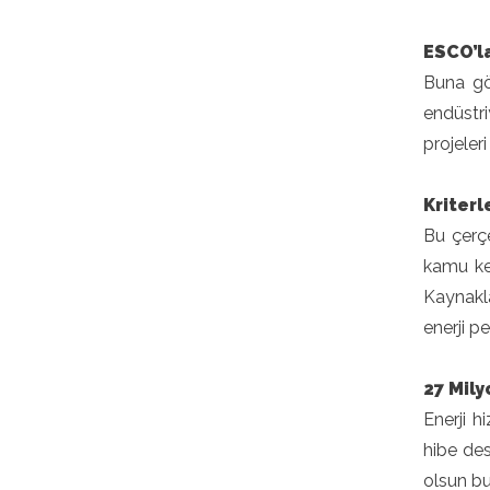
ESCO’la
Buna gör
endüstri
projeler
Kriterl
Bu çerçe
kamu kes
Kaynakla
enerji p
27 Mily
Enerji h
hibe des
olsun bu