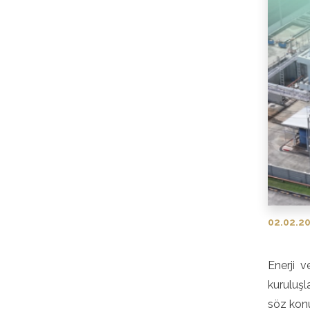
02.02.2
Enerji v
kuruluşl
söz konu