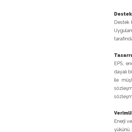
Destek
Destek k
Uygulam
tarafınd
Tasarr
EPS, ene
dayalı b
ile müşt
sözleşme
sözleşme
Verimli
Enerji v
yükünü h