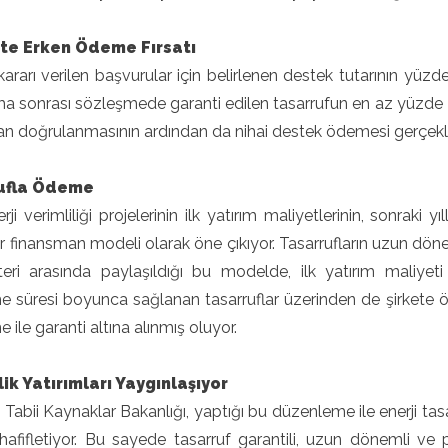
te Erken Ödeme Fırsatı
ararı verilen başvurular için belirlenen destek tutarının yüzd
a sonrası sözleşmede garanti edilen tasarrufun en az yüzde 
an doğrulanmasının ardından da nihai destek ödemesi gerçekle
ufla Ödeme
rji verimliliği projelerinin ilk yatırım maliyetlerinin, sonraki
ir finansman modeli olarak öne çıkıyor. Tasarrufların uzun dön
eri arasında paylaşıldığı bu modelde, ilk yatırım maliyeti e
 süresi boyunca sağlanan tasarruflar üzerinden de şirkete ö
 ile garanti altına alınmış oluyor.
lik Yatırımları Yaygınlaşıyor
e Tabii Kaynaklar Bakanlığı, yaptığı bu düzenleme ile enerji t
afifletiyor. Bu sayede tasarruf garantili, uzun dönemli ve pe