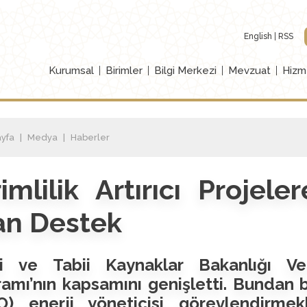
English
RSS
Kurumsal
Birimler
Bilgi Merkezi
Mevzuat
Hizm
yfa
Medya
Haberler
imlilik Artırıcı Projel
an Destek
ji ve Tabii Kaynaklar Bakanlığı Ver
amı’nın kapsamını genişletti. Bundan b
O) enerji yöneticisi görevlendirme