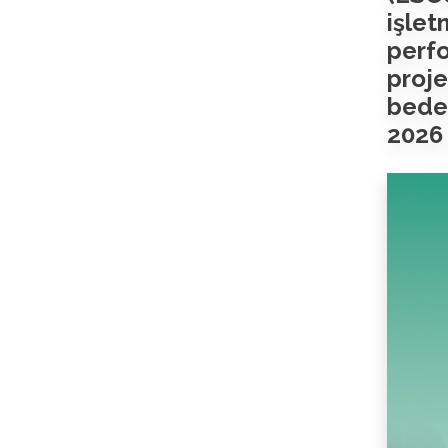
işle
perf
proje
bedel
2026 