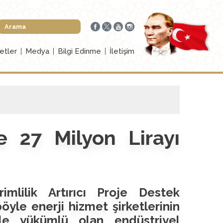
etler
Medya
Bilgi Edinme
İletişim
ere 27 Milyon Lirayı
imlilik Artırıcı Proje Destek
öyle enerji hizmet şirketlerinin
kle yükümlü olan endüstriyel