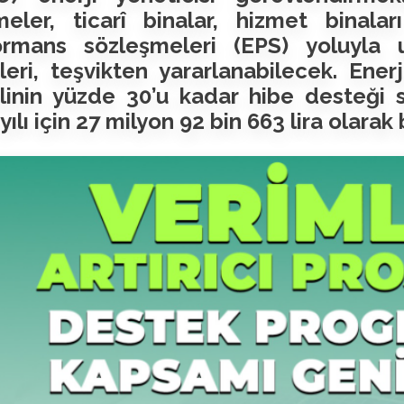
tmeler, ticarî binalar, hizmet binal
ormans sözleşmeleri (EPS) yoluyla uy
leri, teşvikten yararlanabilecek. Enerji
inin yüzde 30’u kadar hibe desteği sa
yılı için 27 milyon 92 bin 663 lira olarak 