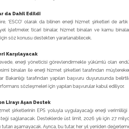
r da Dahil Edildi
e, ‘ESCO’ olarak da bilinen enerji hizmet şirketleri de artı
yel işletmeler, ticarî binalar, hizmet binaları ve kamu binal
i için söz konusu destekten yararlanabilecek.
eri Karşılayacak
vede, enerji yöneticisi görevlendirmekle yükümlü olan endüstri
imi binaları ile enerji hizmet şirketleri tarafından müşterek
r Bakanlığı tarafından yapılan başvuru duyurusunda belirtilen 
erformans sözleşmeleri için yapılan başvurular kabul ediliyor.
on Lirayı Aşan Destek
izmet şirketlerinin EPS yoluyla uygulayacağı enerji verimliliğ
teği sağlanacak. Desteklerde üst limit, 2026 yılı için 27 mily
 tutarı aşamayacak. Ayrıca, bu tutar, her yıl yeniden değerleme