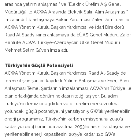
arasında yatırım anlaşması” ve “Elektrik Üretim A.Ş Genel
Müdürlüğü ile ACWA Arasında Elektrik Satın Alım Anlaşması”
imzalandı. İlk anlaşmaya Bakan Yardımcısı Zafer Demircan ile
ACWA Yönetim Kurulu Başkan Yardımcısı ve İdari Direktörü
Raad Al Saady ikinci anlaşmaya da EÜAŞ Genel Müdürü Zafer
Benli ile ACWA Türkiye-Azerbaycan Ülke Genel Müdürü
Mehmet Selim Güven imza attı.
Türkiye’nin Güçlü Potansiyeli
ACWA Yönetim Kurulu Başkan Yardımcısı Raad Al-Saady de
törene ilişkin şunları kaydetti: Yatırım Anlaşması ve Enerji Alım
Anlaşması Temel Şartlarının imzalanması, ACWA’nın Türkiye ile
olan ortaklığında dönüm noktası niteliği taşıyor. Bu adım,
Türkiye’nin temiz enerji lideri ve bir üretim merkezi olma
yolundaki güçlü potansiyelini yansıtıyor. 5 GW’lık yenilenebilir
enerji programımız, Türkiye’nin karbon emisyonunu 2030’a
kadar yüzde 41 oranında azaltma, 2053’te net sıfıra ulaşma ve
yenilenebilir enerji kapasitesini 2035’e kadar 120 GW’a