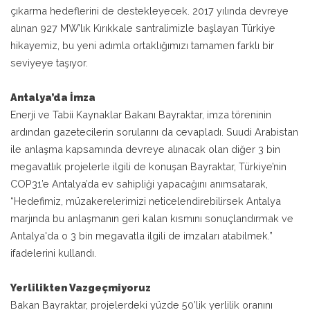
çıkarma hedeflerini de destekleyecek. 2017 yılında devreye
alınan 927 MW’lık Kırıkkale santralimizle başlayan Türkiye
hikayemiz, bu yeni adımla ortaklığımızı tamamen farklı bir
seviyeye taşıyor.
Antalya’da İmza
Enerji ve Tabii Kaynaklar Bakanı Bayraktar, imza töreninin
ardından gazetecilerin sorularını da cevapladı. Suudi Arabistan
ile anlaşma kapsamında devreye alınacak olan diğer 3 bin
megavatlık projelerle ilgili de konuşan Bayraktar, Türkiye’nin
COP31’e Antalya’da ev sahipliği yapacağını anımsatarak,
“Hedefimiz, müzakerelerimizi neticelendirebilirsek Antalya
marjında bu anlaşmanın geri kalan kısmını sonuçlandırmak ve
Antalya'da o 3 bin megavatla ilgili de imzaları atabilmek.”
ifadelerini kullandı.
Yerlilikten Vazgeçmiyoruz
Bakan Bayraktar, projelerdeki yüzde 50’lik yerlilik oranını