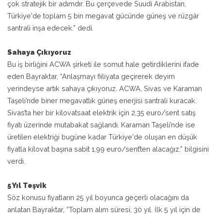
çok stratejik bir adımdır. Bu çerçevede Suudi Arabistan,
Türkiye'de toplam 5 bin megavat gücünde güneş ve rüzgâr
santrali inşa edecek.” dedi.
Sahaya Çıkıyoruz
Bu iş birliğini ACWA şirketi ile somut hale getirdiklerini ifade
eden Bayraktar, “Anlaşmayı fiiliyata geçirerek deyim
yerindeyse artık sahaya çıkıyoruz. ACWA, Sivas ve Karaman
Taşeli’nde biner megavatlık güneş enerjisi santrali kuracak.
Sivas’ta her bir kilovatsaat elektrik için 2,35 euro/sent satış
fiyatı üzerinde mutabakat sağlandı. Karaman Taşeli’nde ise
üretilen elektriği bugüne kadar Türkiye'de oluşan en düşük
fiyatla kilovat başına sabit 1,99 euro/sent’ten alacağız.” bilgisini
verdi.
5 Yıl Teşvik
Söz konusu fiyatların 25 yıl boyunca geçerli olacağını da
anlatan Bayraktar, “Toplam alım süresi, 30 yıl. İlk 5 yıl için de