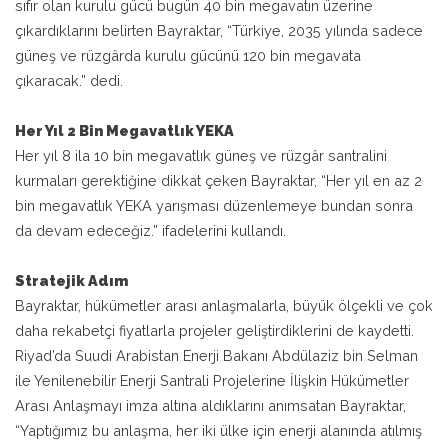
sıfır olan kurulu gücü bugün 40 bin megavatın üzerine
çıkardıklarını belirten Bayraktar, “Türkiye, 2035 yılında sadece
güneş ve rüzgârda kurulu gücünü 120 bin megavata
çıkaracak.” dedi.
Her Yıl 2 Bin Megavatlık YEKA
Her yıl 8 ila 10 bin megavatlık güneş ve rüzgâr santralini
kurmaları gerektiğine dikkat çeken Bayraktar, “Her yıl en az 2
bin megavatlık YEKA yarışması düzenlemeye bundan sonra
da devam edeceğiz.” ifadelerini kullandı.
Stratejik Adım
Bayraktar, hükümetler arası anlaşmalarla, büyük ölçekli ve çok
daha rekabetçi fiyatlarla projeler geliştirdiklerini de kaydetti.
Riyad’da Suudi Arabistan Enerji Bakanı Abdülaziz bin Selman
ile Yenilenebilir Enerji Santrali Projelerine İlişkin Hükümetler
Arası Anlaşmayı imza altına aldıklarını anımsatan Bayraktar,
“Yaptığımız bu anlaşma, her iki ülke için enerji alanında atılmış