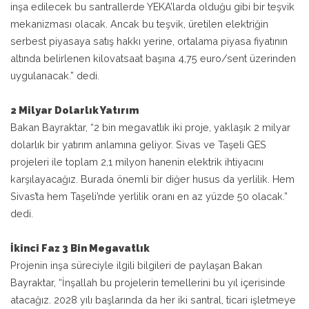
inşa edilecek bu santrallerde YEKA’larda olduğu gibi bir teşvik
mekanizması olacak. Ancak bu teşvik, üretilen elektriğin
serbest piyasaya satış hakkı yerine, ortalama piyasa fiyatının
altında belirlenen kilovatsaat başına 4,75 euro/sent üzerinden
uygulanacak.” dedi.
2 Milyar Dolarlık Yatırım
Bakan Bayraktar, “2 bin megavatlık iki proje, yaklaşık 2 milyar
dolarlık bir yatırım anlamına geliyor. Sivas ve Taşeli GES
projeleri ile toplam 2,1 milyon hanenin elektrik ihtiyacını
karşılayacağız. Burada önemli bir diğer husus da yerlilik. Hem
Sivas’ta hem Taşeli’nde yerlilik oranı en az yüzde 50 olacak.”
dedi.
İkinci Faz 3 Bin Megavatlık
Projenin inşa süreciyle ilgili bilgileri de paylaşan Bakan
Bayraktar, “İnşallah bu projelerin temellerini bu yıl içerisinde
atacağız. 2028 yılı başlarında da her iki santral, ticari işletmeye